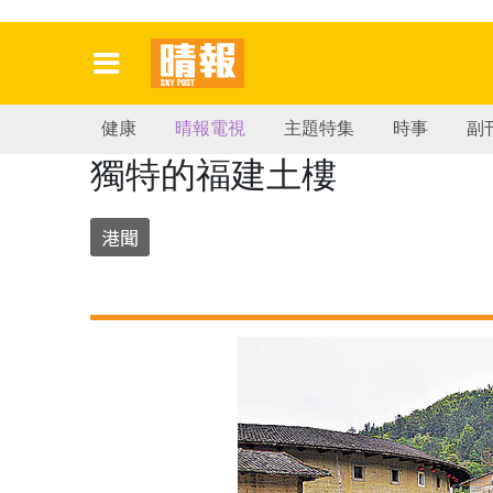
健康
晴報電視
主題特集
時事
副
獨特的福建土樓
港聞