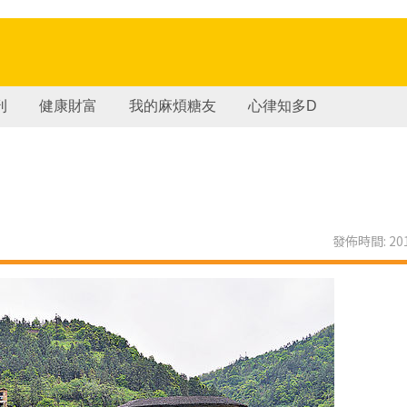
刊
健康財富
我的麻煩糖友
心律知多D
發佈時間: 201