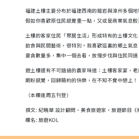
福建土樓主要分布於福建西南的龍岩與漳州多個地
假如你喜歡原住民感覺重一點，又或是商業氣息較
土樓的客家住民「聚居生活」形成特有的土樓文化
飲食與民間藝術，很特別。我喜歡這裏的鄉土氣息
要貪數量多，集中一個去看，放慢步伐與住民同速
遊土樓還有不可錯過的農家味道：土樓客家宴，老
期盼感覺，回歸簡約的快樂，在不知不覺中戀上！
（本欄逢周五刊登）
撰文: 紀曉華 設計顧問、美食旅遊家，旅遊節目
欄名: 旅遊KOL