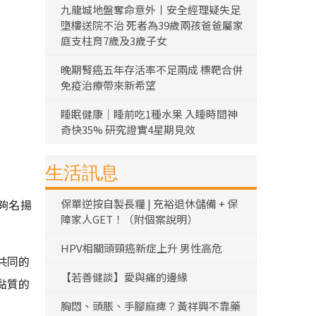
九龍城地盤奪命意外丨安全經理疑失足
墮樓送院不治 死者為39歲兩孩爸爸屬家
庭支柱育7歲及3歲子女
晚期腎癌五年存活率不足兩成 標靶合併
免疫治療帶來新希望
睡眠健康｜睡前吃1種水果 入睡時間神
奇快35% 研究證實4星期見效
生活訊息
夠名揚
保單逆按自製長糧 | 充裕退休儲備 + 保
障家人GET！（附個案說明）
HPV相關頭頸癌新症上升 男性高危
共同的
【若善健談】愛與痛的邊緣
黏質的
胸悶、頭脹、手腳麻痺？黃祥興不靠藥