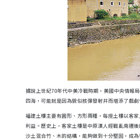
據說上世紀70年代中美冷戰時期，美國中央情報
四海，可能就是因為貌似核彈發射井而增添了戲劇
福建土樓主要有圓形、方形兩種，每座土樓以客家
利益。歷史上，客家土樓是中原漢人經戰亂南遷後
沙土混合竹、木的結構，能夠做到十分堅固，成為