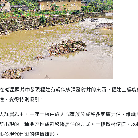
局在衛星照片中發現福建有疑似核彈發射井的東西。福建土樓能
性，變得特別吸引！
人群居為主，一座土樓由族人或家族分成許多家庭共住，維護
所出現的一種地區性族群移遷居住的方式。土樓取材便捷，以
很多現代建築的結構雛形。