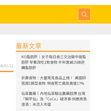
最新文章
KO脂肪肝｜女子每日食三文治變中度脂
肪肝 早餐改吃1款食物 半年激減15磅逆
8/01/12
轉脂肪肝
折壽食物｜大量常見食品上榜！ 美國研
究揭1類型食物 頻食死亡風險激增17%
仙草農藥丨內地仙草驗出農藥超標 台灣
「鮮芋仙」及「CoCo」疑涉事 供應商急
澄清：未流入市面