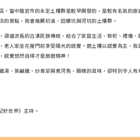
區，當中龍岩市的永定土樓群是較早開發的，是較有名氣的旅
淡的景點，我會推薦初溪、田螺坑與河坑的土樓群。
，源遠流長的古漢民族傳統，結合了家庭生活、祭祀、禮儀、
，老人家坐在屋門前享受陽光的感覺。遊土樓以感覺為主，我
，感覺悠然自得才是旅遊精神！
雞湯、蒸鹹雞、炒青菜與煮河魚，簡樸的滋味，卻特別令人有
《紀好世界》主持。