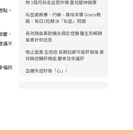
物 1個月拆走血管炸彈 重拾醒神健康
遊點。
私密處痕癢、灼痛、異味來襲 Grace教
路：每日1粒解決「私密」問題
長效胰島素助糖友穩定控糖 醫生拆解胰
節慶、
島素針劑迷思
建議不
唔止面黃 生痘痘 長期攰都可能肝損傷 黃
祥興逆轉肝機能 慶幸及早護肝
幸福的
血糖失控好傷「心」!