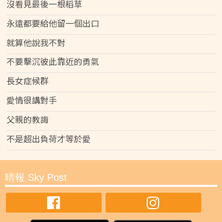
沒看見最後一根稻草
永遠都要給他留一個出口
就算他說我不對
不要擊沉彼此靠近的勇氣
長女症候群
愛情很講對手
父親的教誨
不是超出負荷才等於愛
晴報 Sky Post