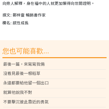
向旁人解釋，身在福中的人就更加懶得向世間證明。
撰文: 鄭梓靈 暢銷書作家
欄名: 感性成長
您也可能喜歡...
最後一篇，來寫寫我倆
沒看見最後一根稻草
永遠都要給他留一個出口
就算他說我不對
不要擊沉彼此靠近的勇氣