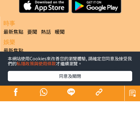
時事
最新焦點
要聞
熱話
暖聞
娛樂
最新焦點
本網站使用Cookies來改善您的瀏覽體驗, 請確定您同意及接受我
健康
們的
私隱政策與使用條款
才繼續瀏覽。
最新焦點
飲食及運動
生活健康
中醫養生
腫瘤及癌症
同意及關閉
心臟健康
腸胃保健
兒科百問
女性疾病
老人病
皮膚護理
更多專題
寵物
最新焦點
副刊
最新焦點
日報