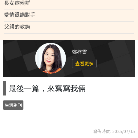
長女症候群
愛情很講對手
父親的教誨
鄭梓靈
查看更多
最後一篇，來寫寫我倆
生活副刊
發佈時間: 2025/07/15