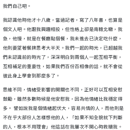
我們自己吧。
我認識他時他才十八歲，當過記者，寫了八年書，也算是
個文人吧。他跟我興趣相投，但性格上卻是南轅北轍，我
急，他慢，就是在餐廳點個餐，我未進去已決定吃什麼，
他則要望著餐牌思考大半天。我們一起的時光，已超越我
們未認識前的時光了，深深明白到兩個人一起互相平衡，
互相補足的重要性，如果我們百份百相像的話，就不會從
彼此身上學會到那麼多了。
思維不同，情緒受影響的開關也不同，正好可以互相安慰
鼓勵，雖然多數時候是他安慰我，因為他情緒比我穩定得
多。 譬如說我是個情緒起伏大，容易共情的人，而他則是
不在乎大部份人怎樣想他的人，「如果不知全貌就下判斷
的人，根本不用理會」他這話在我屢次不開心時救贖我。