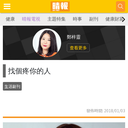
健康
晴報電視
主題特集
時事
副刊
健康財富
鄭梓靈
查看更多
找個疼你的人
生活副刊
發佈時間: 2018/01/03