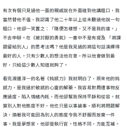
有次有個只見過他一面的親戚說在外面碰到他講粗口，我
當然替他不值，我認識了他二十年以上從未聽過他說一句
粗口。他卻一笑置之：「隨便怎樣想，又不是我的誰。」
不去申辯。在《被討厭的勇氣》一書中不是有提及 「將課
題留給別人」的思考法嗎？他是我見過的將這句話演繹得
最好的人。只有少數人的想法他在意，所以他會做到最
好，只給這少數人知道就夠了。
看完渡邊淳一的名著《鈍感力》我就明白了，原來他的鈍
感力，是我過於敏感的心靈的解藥。我容易對周遭事物反
應過度，陷入情緒內耗，而他卻幫我保持平靜和從容。就
算別人對他態度不好，他也只是以事論事，順利將問題解
決，換著我可能因為別人的態度令我不舒服而放棄一件
事。我是夢想家，他卻是執行官。性格不同，方能互補。