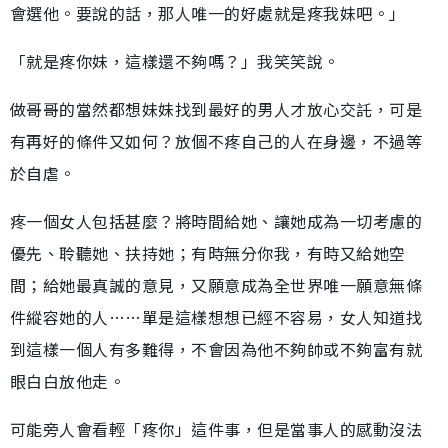
會選他。要說的話，那人唯一的好處就是疼我妹吧。」
「就是疼你妹，這樣還不夠嗎？」我笑笑說。
做哥哥的當然都想妹妹找到最好的男人才放心交託，可是
有再好的條件又如何？放個不疼自己的人在身邊，不過等
於自虐。
疼一個女人包括甚麼？將時間給她、讓她成為一切考慮的
優先、聆聽她、扶持她；有時無分你我，有時又給她空
間；給她最真誠的意見，又願意成為全世界唯一願意無條
件縱容她的人……單是這樣想想已經不容易，女人知道找
到這樣一個人有多難得，不會因為他不夠帥或不夠富有就
眼白白放他走。
可能旁人會看輕「疼你」這件事，但是當事人的感動沒法