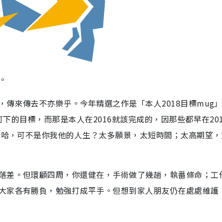
。
傳來傳去不亦樂乎。今年精選之作是「本人2018目標mug
訂下的目標，而那是本人在2016就該完成的，因那些都早在20
哈哈哈，可不是你我他的人生？太多願景，太短時間；太高期望
落差。但環顧四周，你還健在，手術做了幾趟，執番條命；工
大家各有勝負，勉強打成平手。但想到家人朋友仍在處處維護