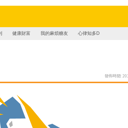
刊
健康財富
我的麻煩糖友
心律知多D
發佈時間: 201