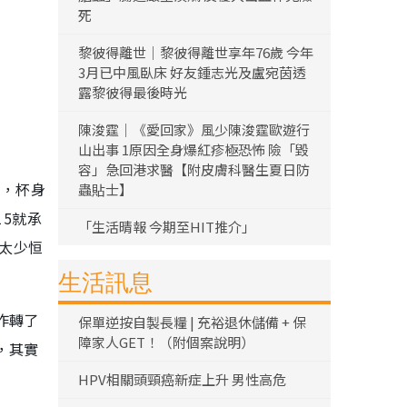
死
黎彼得離世｜黎彼得離世享年76歲 今年
3月已中風臥床 好友鍾志光及盧宛茵透
露黎彼得最後時光
陳浚霆｜《愛回家》風少陳浚霆歐遊行
山出事 1原因全身爆紅疹極恐怖 險「毀
容」急回港求醫【附皮膚科醫生夏日防
」，杯身
蟲貼士】
15就承
「生活晴報 今期至HIT推介」
，太少恒
生活訊息
作轉了
保單逆按自製長糧 | 充裕退休儲備 + 保
障家人GET！（附個案說明）
，其實
HPV相關頭頸癌新症上升 男性高危