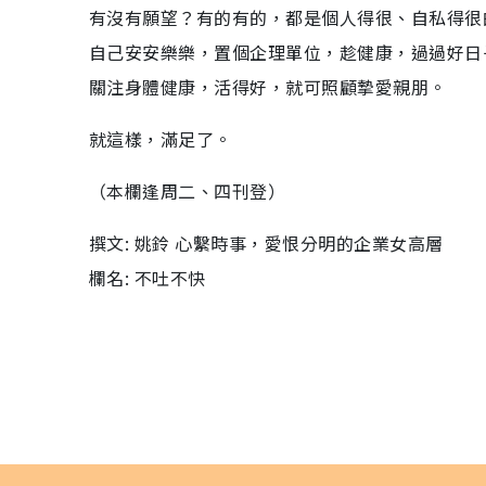
有沒有願望？有的有的，都是個人得很、自私得很
自己安安樂樂，置個企理單位，趁健康，過過好日
關注身體健康，活得好，就可照顧摯愛親朋。
就這樣，滿足了。
（本欄逢周二、四刊登）
撰文: 姚鈴 心繫時事，愛恨分明的企業女高層
欄名: 不吐不快