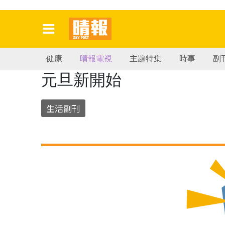
健康
晴報電視
主題特集
時事
副
元旦新開始
生活副刊