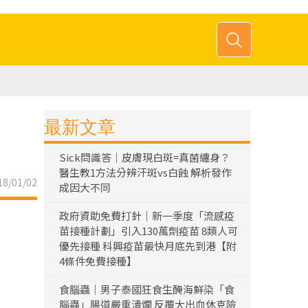
最新文章
Sick問識答｜皮膚現白斑=真菌纏身？
醫生教1方法分辨汗斑vs白蝕 解析發作
8/01/02
成因大不同
政府資助免費打針｜新一季度「流感疫
苗接種計劃」引入130萬劑疫苗 8類人可
優先接種 科興疫苗最快月底先到港【附
4條件免費接種】
食腦蟲｜男子泰國狂食生醃海鮮染「食
腦蟲」腸道嚴重潰爛 反覆大出血休克險