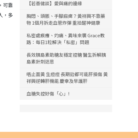
【若善健談】愛與痛的邊緣
，可靠
人，多
胸悶、頭脹、手腳麻痺？黃祥興不靠藥
物 1個月拆走血管炸彈 重拾醒神健康
私密處痕癢、灼痛、異味來襲 Grace教
路：每日1粒解決「私密」問題
長效胰島素助糖友穩定控糖 醫生拆解胰
島素針劑迷思
唔止面黃 生痘痘 長期攰都可能肝損傷 黃
祥興逆轉肝機能 慶幸及早護肝
血糖失控好傷「心」!