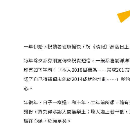
一年伊始，祝讀者健康愉快，祝《晴報》蒸蒸日上
每年除夕都有朋友傳來祝賀短信，一般都喜氣洋洋，
印有如下字句︰「本人2018目標為……完成2017
諾了自己得補償未能於2014成就的計劃……」
心。
年復年，日子一樣過，和十年、廿年前所想，確有
幾份，終究得承認人間無樂土；壞人遇上若干個，
暖在心頭，於願足矣。