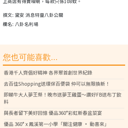
上商店有得賣㗎喇，每款只係108蚊。
撰文: 黛安 消息特靈八卦公關
欄名: 八卦名利場
您也可能喜歡...
香港千人齊倡好精神 各界聚首創世界紀錄
去百佳Shopping送環保百便袋 仲可以無限換新！
即睇牛大人夢王祭！晚市送夢王雞蛋～讚好FB送布丁飲
料
與長者留下美好回憶 優品360°彩虹新春盆菜宴
優品 360° x 鳳溪第一小學「關注健康 • 動喜來」