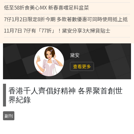
低至58折食美心MX 新春喜嚐足料盆菜
7仔1月2日限定8折今期 多款著數優惠可同時使用抵上抵
11月7日 7仔有「77折」！黛安分享3大掃貨貼士
黛安
查看更多
香港千人齊倡好精神 各界聚首創世
界紀錄
副刊