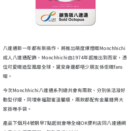
八達通新一年都有新搞作，將推出萌度爆燈嘅Monchhichi
成人八達通配飾，Monchhichi由1974年起推出到而家，憑
住可愛嘅造型風靡全球，黛安身邊都唔少朋友係佢嘅fans
㗎。
今次Monchhichi八達通系列總共會有兩款，分別係活潑好
動型仔版，同埋幸福甜蜜溫馨版，兩款都配有金屬鏈畀大
家掛喺手袋。
產品下個月4號朝早7點起就會喺全綫OK便利店同八達通網