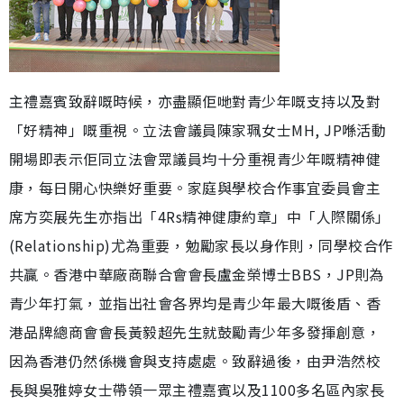
主禮嘉賓致辭嘅時候，亦盡顯佢哋對青少年嘅支持以及對
「好精神」嘅重視。立法會議員陳家珮女士MH, JP喺活動
開場即表示佢同立法會眾議員均十分重視青少年嘅精神健
康，每日開心快樂好重要。家庭與學校合作事宜委員會主
席方奕展先生亦指出「4Rs精神健康約章」中「人際關係」
(Relationship)尤為重要，勉勵家長以身作則，同學校合作
共贏。香港中華廠商聯合會會長盧金榮博士BBS，JP則為
青少年打氣，並指出社會各界均是青少年最大嘅後盾、香
港品牌總商會會長黃毅超先生就鼓勵青少年多發揮創意，
因為香港仍然係機會與支持處處。致辭過後，由尹浩然校
長與吳雅婷女士帶領一眾主禮嘉賓以及1100多名區內家長