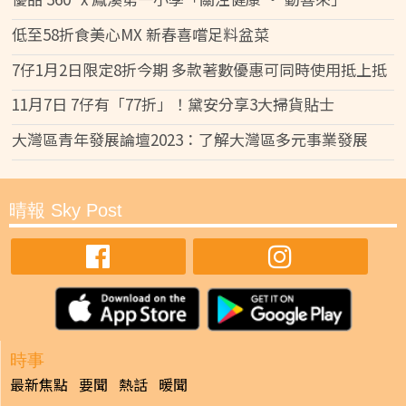
低至58折食美心MX 新春喜嚐足料盆菜
7仔1月2日限定8折今期 多款著數優惠可同時使用抵上抵
11月7日 7仔有「77折」！黛安分享3大掃貨貼士
大灣區青年發展論壇2023：了解大灣區多元事業發展
晴報 Sky Post
時事
最新焦點
要聞
熱話
暖聞