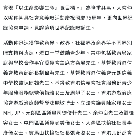
實現『以生命影響生命』嘅目標。」為隆重其事，大會仲
以呢件甚具社會意義嘅活動慶祝國慶75周年，更向世界紀
錄協會申請，見證這項世界紀錄嘅誕生。
活動仲迅速獲得教育界、政界、社福界及商界等不同界別
嘅支持與肯定，聚首一堂鼓勵青少年。當中包括教育局家
庭與學校合作事宜委員會主席方奕展先生、基督教香港信
義會教育部部長劉偉海先生、基督教香港信義會元朗信義
中學校監陳健雄先生、基督教香港信義會社會服務部青少
年服務服務總監侯詩雅女士及周靜子女士、香港遊戲治療
協會遊戲治療師督導沈麗敏博士、立法會議員陳家珮女士
MH, JP、元朗區區議員司徒俊軒先生、余仲良先生及劉桂
容女士、屯門區區議員麥美儀女士、大灣區扶輪社社長李
彥儀女士、寶馬山扶輪社社長張泳姿女士、香港北部都會