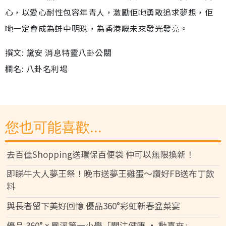
心，以愛心耐性包容年青人，激勵佢哋勇敢追求夢想，佢
哋一定會成為蚌中明珠，為香港嘅未來發光發亮。
撰文: 黛安 消息特靈八卦公關
欄名: 八卦名利場
您也可能喜歡...
去百佳Shopping送環保百便袋 仲可以無限換新！
即睇牛大人夢王祭！晚市送夢王雞蛋～讚好FB送布丁飲
料
與長者留下美好回憶 優品360°彩虹新春盆菜宴
優品 360° x 鳳溪第一小學「關注健康 • 動喜來」