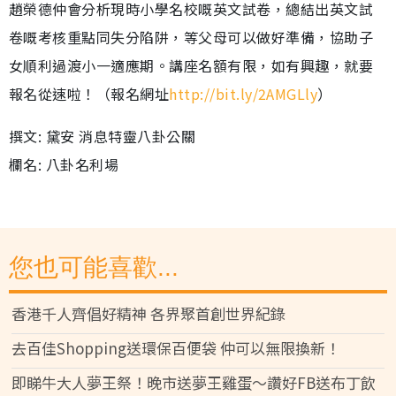
趙榮德仲會分析現時小學名校嘅英文試卷，總結出英文試
卷嘅考核重點同失分陷阱，等父母可以做好準備，協助子
女順利過渡小一適應期。講座名額有限，如有興趣，就要
報名從速啦！（報名網址
http://bit.ly/2AMGLly
）
撰文: 黛安 消息特靈八卦公關
欄名: 八卦名利場
您也可能喜歡...
香港千人齊倡好精神 各界聚首創世界紀錄
去百佳Shopping送環保百便袋 仲可以無限換新！
即睇牛大人夢王祭！晚市送夢王雞蛋～讚好FB送布丁飲