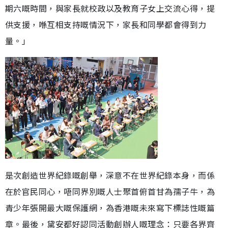
期六嘅時間，與家長就校政以及教育子女上交流心得，提
供支援，喺互相支持嘅情況下，家長和同學都會得到力
量。」
是次創造世界紀錄嘅創舉，深意不在世界紀錄本身，而係
在於官民同心，唔同界別嘅人士聚首俯首甘為孺子牛，為
青少年張開最大嘅保護網，為香港嘅未來寫下標誌性嘅篇
章。最後，黛安都好認同活動創辦人嘅理念：只要各界齊