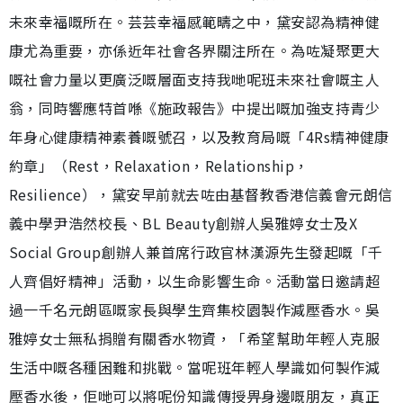
未來幸福嘅所在。芸芸幸福感範疇之中，黛安認為精神健
康尤為重要，亦係近年社會各界關注所在。為咗凝聚更大
嘅社會力量以更廣泛嘅層面支持我哋呢班未來社會嘅主人
翁，同時響應特首喺《施政報告》中提出嘅加強支持青少
年身心健康精神素養嘅號召，以及教育局嘅「4Rs精神健康
約章」（Rest，Relaxation，Relationship，
Resilience），黛安早前就去咗由基督教香港信義會元朗信
義中學尹浩然校長、BL Beauty創辦人吳雅婷女士及X
Social Group創辦人兼首席行政官林漢源先生發起嘅「千
人齊倡好精神」活動，以生命影響生命。活動當日邀請超
過一千名元朗區嘅家長與學生齊集校園製作減壓香水。吳
雅婷女士無私捐贈有關香水物資，「希望幫助年輕人克服
生活中嘅各種困難和挑戰。當呢班年輕人學識如何製作減
壓香水後，佢哋可以將呢份知識傳授畀身邊嘅朋友，真正