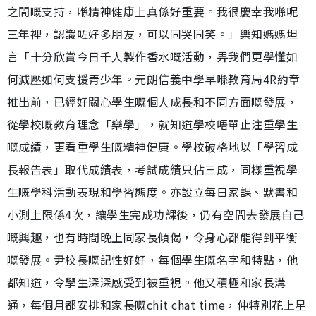
之間嘅支持，喺精神健康上真係好重要。我很慶幸我喺呢
三年裡，認識咗好多朋友，可以同哭同笑。」樂知媽媽坦
言「十分欣賞今日千人製作香水嘅活動，畀我們更學懂如
何減壓如何支援青少年。元朗信義中學早喺教育局4R約章
推出前，已經好關心學生嘅個人成長和不同方面嘅發展，
從學校嘅教育理念「樂學」，就知道學校唔單止注重學生
嘅成績，更看重學生嘅精神健康。學校破格地以「學習成
長報告表」取代成績表，考試成績只佔三成，同樣重視學
生嘅學科活動表現和學習態度。亦設立每日家課、默書和
小測上限係4次，讓學生完成功課後，仍有空間去發展自己
嘅興趣，也有時間晚上同家長傾偈，令身心都能得到平衡
嘅發展。尹校長嘅記性好好，每個學生嘅名字和特點，他
都知道，令學生深深感受到被重視。他又積極和家長溝
通，每個月都安排和家長嘅chit chat time，仲特別花上星