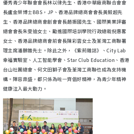
優秀青少年聯會會長林以律先生、香港中華廠商聯合會會
長盧金榮博士BBS，JP、香港品牌總商會會長黃毅超先
生、香港品牌總商會創會會長趙振國先生、國際美業評審
總會會長朱雯迪女士、⁠勵進國際培訓學院行政總栽倪惠畧
女士、香港品牌總商會前會長陳彩雲女士及荃灣工商聯署
理主席潘鵬雛先士。除此之外，《紫荊雜誌》、City Lab
幸福實驗室、人工智能學會、Star Club Education、香港
台山社團總會、何文田獅子會及荃灣工商聯也成為支持機
構。陣容鼎盛，都只係為咗一齊倡好精神，為青少年精神
健康注入最大動力。