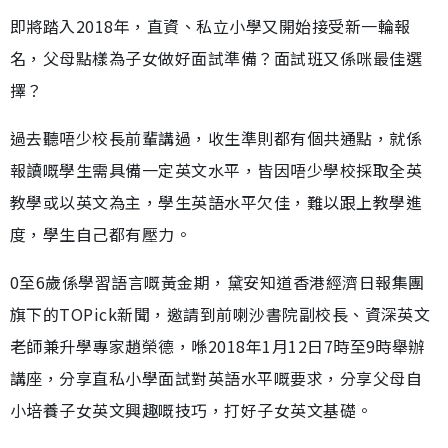
即將踏入2018年，直資、私立小學又開始接受新一輪報
名，父母點樣為子女做好面試準備？面試班又係咪最佳選
擇？
過去聽唔少校長前輩講過，收生準則都有個共通點，就係
報讀嘅學生需具備一定英文水平，皆因唔少學校採取全英
教學或以英文為主，學生英語水平欠佳，難以跟上教學進
度，學生自己都有壓力。
0至6歲係學習語言嘅黃金期，黛安知道香港經濟日報集團
旗下的TOPick新聞，邀請到前喇沙書院副校長、資深英文
老師兼升學專家趙榮德，喺2018年1月12日7時至9時舉辦
講座，分享直私小學面試對英語水平嘅要求，分享父母自
小培養子女英文興趣嘅技巧，打好子女英文基礎。