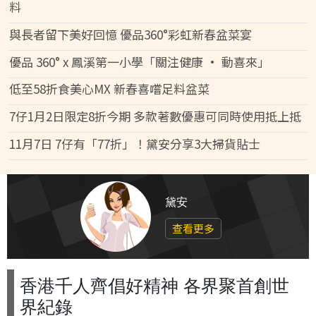
料
與長者留下美好回憶 優品360°彩虹新春盆菜宴
優品 360° x 鳳溪第一小學「關注健康 • 動喜來」
低至58折食美心MX 新春喜嚐足料盆菜
7仔1月2日限定8折今期 多款著數優惠可同時使用抵上抵
11月7日 7仔有「77折」！黛安分享3大掃貨貼士
黛安
查看更多
香港千人齊倡好精神 各界聚首創世
界紀錄