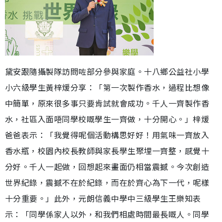
黛安跟隨攝製隊訪問咗部分參與家庭。十八鄉公益社小學
小六級學生黃梓煖分享：「第一次製作香水，過程比想像
中簡單，原來很多事只要肯試就會成功。千人一齊製作香
水，社區入面唔同學校嘅學生一齊做，十分開心。」梓煖
爸爸表示：「我覺得呢個活動構思好好！用氣味一齊放入
香水瓶，校園內校長教師與家長學生聚埋一齊整，感覺十
分好。千人一起做，回想起來畫面仍相當震撼。今次創造
世界紀錄，震撼不在於紀錄，而在於齊心為下一代，呢樣
十分重要。」此外，元朗信義中學中三級學生王樂知表
示：「同學係家人以外，和我們相處時間最長嘅人。同學