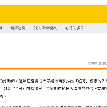
刊
健康財富
我的麻煩糖友
心律知多D
發佈時間: 201
的好時節，近年已經變成大眾期待商家推出「超筍」優惠的入
2」（12月12日）的購物日，買家期待節日大減價的熱情正有增
暇。