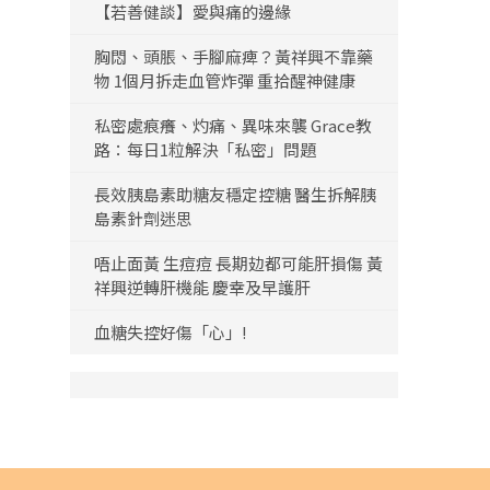
【若善健談】愛與痛的邊緣
胸悶、頭脹、手腳麻痺？黃祥興不靠藥
物 1個月拆走血管炸彈 重拾醒神健康
私密處痕癢、灼痛、異味來襲 Grace教
路：每日1粒解決「私密」問題
長效胰島素助糖友穩定控糖 醫生拆解胰
島素針劑迷思
唔止面黃 生痘痘 長期攰都可能肝損傷 黃
祥興逆轉肝機能 慶幸及早護肝
血糖失控好傷「心」!