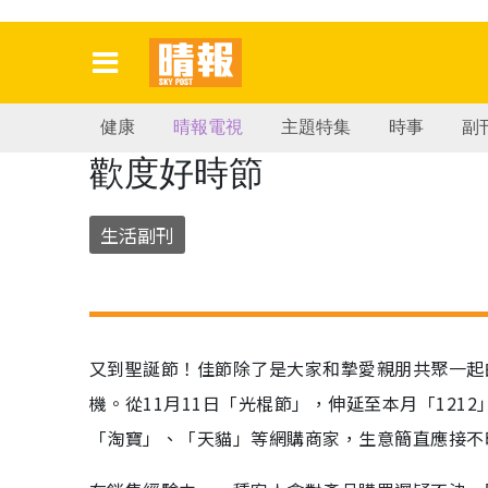
健康
晴報電視
主題特集
時事
副
歡度好時節
生活副刊
又到聖誕節！佳節除了是大家和摯愛親朋共聚一起
機。從11月11日「光棍節」，伸延至本月「121
「淘寶」、「天貓」等網購商家，生意簡直應接不