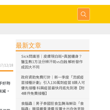
最新文章
Sick問識答｜皮膚現白斑=真菌纏身？
醫生教1方法分辨汗斑vs白蝕 解析發作
7/12/18
成因大不同
政府資助免費打針｜新一季度「流感疫
苗接種計劃」引入130萬劑疫苗 8類人可
手好時
優先接種 科興疫苗最快月底先到港【附
無減。
4條件免費接種】
食腦蟲｜男子泰國狂食生醃海鮮染「食
腦蟲」腸道嚴重潰爛 反覆大出血休克險