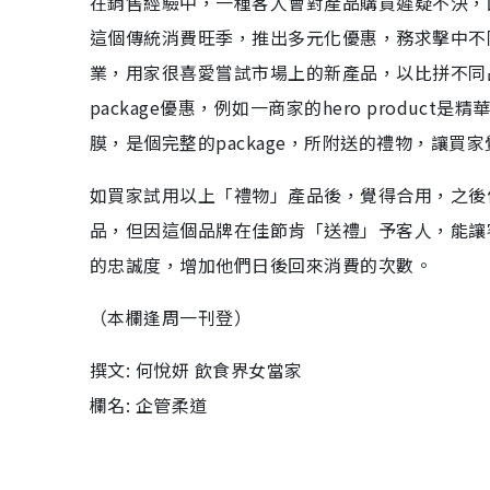
在銷售經驗中，一種客人會對產品購買遲疑不決，
這個傳統消費旺季，推出多元化優惠，務求擊中不
業，用家很喜愛嘗試市場上的新產品，以比拼不同
package優惠，例如一商家的hero prod
膜，是個完整的package，所附送的禮物，讓買
如買家試用以上「禮物」產品後，覺得合用，之後
品，但因這個品牌在佳節肯「送禮」予客人，能讓
的忠誠度，增加他們日後回來消費的次數。
（本欄逢周一刊登）
撰文: 何悅妍 飲食界女當家
欄名: 企管柔道