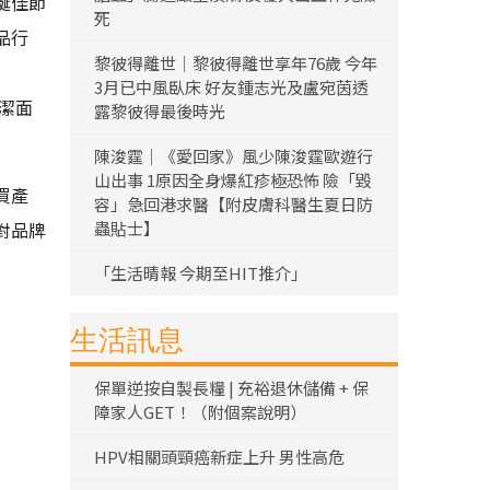
誕佳節
死
品行
黎彼得離世｜黎彼得離世享年76歲 今年
3月已中風臥床 好友鍾志光及盧宛茵透
清潔面
露黎彼得最後時光
陳浚霆｜《愛回家》風少陳浚霆歐遊行
山出事 1原因全身爆紅疹極恐怖 險「毀
買產
容」急回港求醫【附皮膚科醫生夏日防
對品牌
蟲貼士】
「生活晴報 今期至HIT推介」
生活訊息
保單逆按自製長糧 | 充裕退休儲備 + 保
障家人GET！（附個案說明）
HPV相關頭頸癌新症上升 男性高危