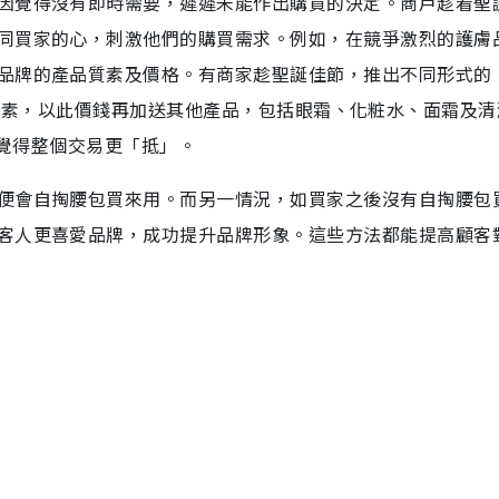
因覺得沒有即時需要，遲遲未能作出購買的決定。商戶趁着聖
同買家的心，刺激他們的購買需求。例如，在競爭激烈的護膚
品牌的產品質素及價格。有商家趁聖誕佳節，推出不同形式的
uct是精華素，以此價錢再加送其他產品，包括眼霜、化粧水、面霜及
家覺得整個交易更「抵」。
便會自掏腰包買來用。而另一情況，如買家之後沒有自掏腰包
客人更喜愛品牌，成功提升品牌形象。這些方法都能提高顧客