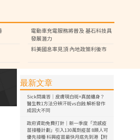
善
電動車充電服務將普及 基石科技具
發展潛力
料美國息率見頂 內地政策利後市
最新文章
Sick問識答｜皮膚現白斑=真菌纏身？
醫生教1方法分辨汗斑vs白蝕 解析發作
成因大不同
政府資助免費打針｜新一季度「流感疫
苗接種計劃」引入130萬劑疫苗 8類人可
優先接種 科興疫苗最快月底先到港【附