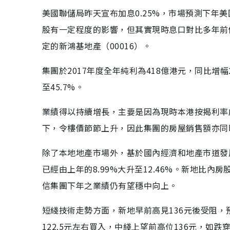
美國聯儲局昨天宣布加息0.25%，市場預測下年
股有一定程度的影響，但其實現時息口對比多年前
定的新鴻基地產（00016）。
集團於2017年度全年純利為418億港元，同比增幅2
至45.7%。
業績得以持續增長，主要是因為現時本港按揭利率
下，令樓價節節上升，因此集團的房屋銷售額亦同
除了本地地產市場外，基於國內經濟和地產市道發
已經由上年的8.99%大升至12.46%。新地比
信集團下年之業績仍有望穩中向上。
短綫技術走勢方面，新地早前高見136元後受阻，
122.5元左右買入，中綫上望前高位136元，如跌