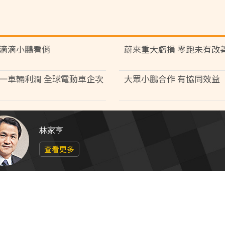
滴滴小鵬看俏
蔚來重大虧損 零跑未有改
一車輛利潤 全球電動車企次
大眾小鵬合作 有協同效益
林家亨
查看更多