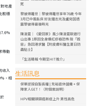
死
息對地產
比較穩
黎彼得離世｜黎彼得離世享年76歲 今年
3月已中風臥床 好友鍾志光及盧宛茵透
露黎彼得最後時光
7.6%
陳浚霆｜《愛回家》風少陳浚霆歐遊行
山出事 1原因全身爆紅疹極恐怖 險「毀
容」急回港求醫【附皮膚科醫生夏日防
蟲貼士】
求帶動
「生活晴報 今期至HIT推介」
的收入
生活訊息
0%，相
保單逆按自製長糧 | 充裕退休儲備 + 保
障家人GET！（附個案說明）
妨於
HPV相關頭頸癌新症上升 男性高危