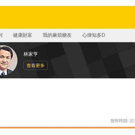
刊
健康財富
我的麻煩糖友
心律知多D
林家亨
查看更多
發佈時間: 201