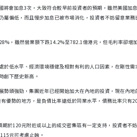
美國將會加息3次，大致符合較早前投資者的預期，雖然美國加
仍屬偏低，而且慢步加息已被市場消化，投資者不妨留意業務
8%，雖然營業額下跌14.2%至782.1億港元，但毛利率卻增加
處於低水平、經濟環境穩健及相對有利的人口因素，在剛性需
時創下歷史新高。
展勢頭強勁，集團近年已經開始加大在內地的投資，現在內地
內房股有優勢的地方，是負債比率遠低於同業水平，債務比率只有2
預期於120元附近或以上的成交密集區有一定支持，投資者不
穿115元可考慮止蝕。