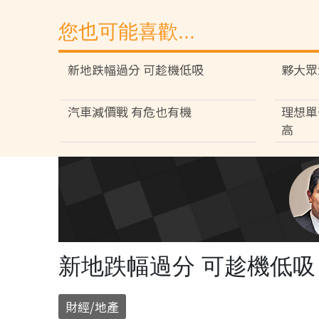
您也可能喜歡...
新地跌幅過分 可趁機低吸
夥大眾
汽車減價戰 有危也有機
理想單
高
新地跌幅過分 可趁機低吸
財經/地產