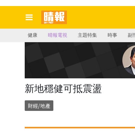
健康
晴報電視
主題特集
時事
副
新地穩健可抵震盪
財經/地產