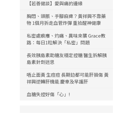
【若善健談】愛與痛的邊緣
胸悶、頭脹、手腳麻痺？黃祥興不靠藥
物 1個月拆走血管炸彈 重拾醒神健康
私密處痕癢、灼痛、異味來襲 Grace教
路：每日1粒解決「私密」問題
長效胰島素助糖友穩定控糖 醫生拆解胰
島素針劑迷思
唔止面黃 生痘痘 長期攰都可能肝損傷 黃
祥興逆轉肝機能 慶幸及早護肝
血糖失控好傷「心」!