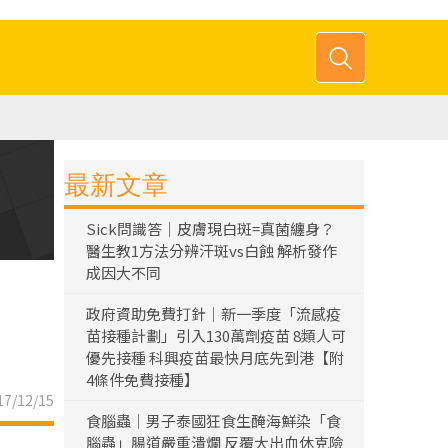
最新文章
Sick問識答｜皮膚現白斑=真菌纏身？
醫生教1方法分辨汗斑vs白蝕 解析發作
成因大不同
政府資助免費打針｜新一季度「流感疫
苗接種計劃」引入130萬劑疫苗 8類人可
優先接種 科興疫苗最快月底先到港【附
4條件免費接種】
7/12/15
食腦蟲｜男子泰國狂食生醃海鮮染「食
腦蟲」腸道嚴重潰爛 反覆大出血休克險