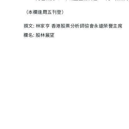
（本欄逢周五刊登）
撰文: 林家亨 香港股票分析師協會永遠榮譽主席
欄名: 股林展望