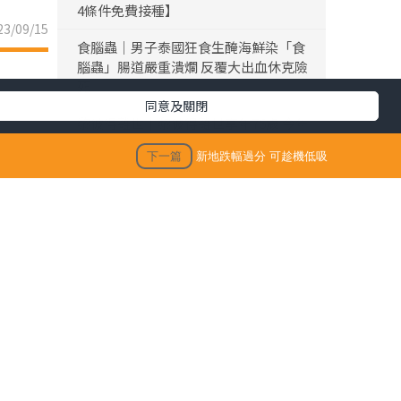
4條件免費接種】
3/09/15
食腦蟲｜男子泰國狂食生醃海鮮染「食
腦蟲」腸道嚴重潰爛 反覆大出血休克險
死
同意及關閉
黎彼得離世｜黎彼得離世享年76歲 今年
3月已中風臥床 好友鍾志光及盧宛茵透
下一篇
新地跌幅過分 可趁機低吸
露黎彼得最後時光
陳浚霆｜《愛回家》風少陳浚霆歐遊行
山出事 1原因全身爆紅疹極恐怖 險「毀
容」急回港求醫【附皮膚科醫生夏日防
蟲貼士】
「生活晴報 今期至HIT推介」
生活訊息
保單逆按自製長糧 | 充裕退休儲備 + 保