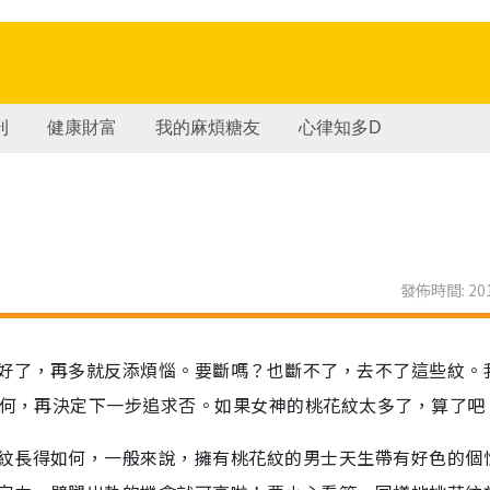
刊
健康財富
我的麻煩糖友
心律知多D
發佈時間: 201
好了，再多就反添煩惱。要斷嗎？也斷不了，去不了這些紋。
如何，再決定下一步追求否。如果女神的桃花紋太多了，算了吧
紋長得如何，一般來說，擁有桃花紋的男士天生帶有好色的個