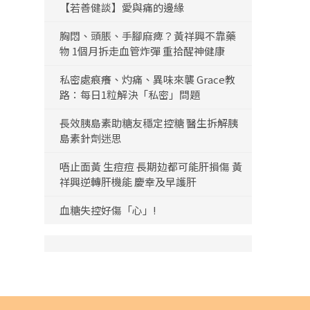
【若善健談】愛與痛的邊緣
胸悶、頭脹、手腳麻痺？黃祥興不靠藥
物 1個月拆走血管炸彈 重拾醒神健康
私密處痕癢、灼痛、異味來襲 Grace教
路：每日1粒解決「私密」問題
長效胰島素助糖友穩定控糖 醫生拆解胰
島素針劑迷思
唔止面黃 生痘痘 長期攰都可能肝損傷 黃
祥興逆轉肝機能 慶幸及早護肝
血糖失控好傷「心」!