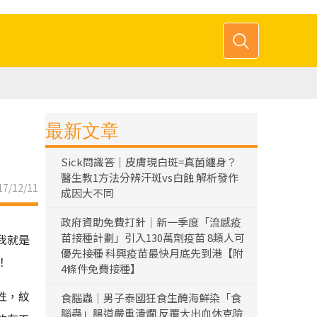
最新文章
Sick問識答｜皮膚現白斑=真菌纏身？
醫生教1方法分辨汗斑vs白蝕 解析發作
7/12/11
成因大不同
政府資助免費打針｜新一季度「流感疫
苗接種計劃」引入130萬劑疫苗 8類人可
我就是
優先接種 科興疫苗最快月底先到港【附
！
4條件免費接種】
性，紋
食腦蟲｜男子泰國狂食生醃海鮮染「食
腦蟲」腸道嚴重潰爛 反覆大出血休克險