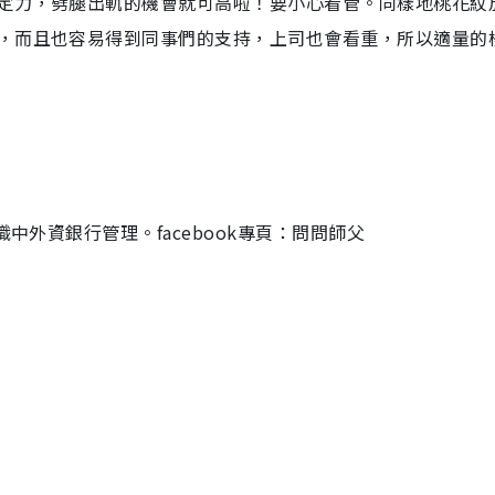
定力，劈腿出軌的機會就可高啦！要小心看管。同樣地桃花紋
，而且也容易得到同事們的支持，上司也會看重，所以適量的
中外資銀行管理。facebook專頁：問問師父