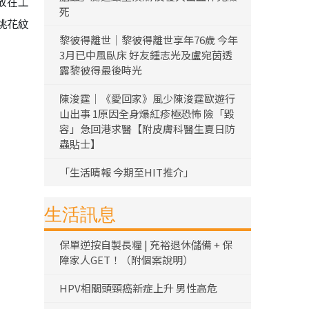
放在工
死
桃花紋
黎彼得離世｜黎彼得離世享年76歲 今年
3月已中風臥床 好友鍾志光及盧宛茵透
露黎彼得最後時光
陳浚霆｜《愛回家》風少陳浚霆歐遊行
山出事 1原因全身爆紅疹極恐怖 險「毀
容」急回港求醫【附皮膚科醫生夏日防
蟲貼士】
「生活晴報 今期至HIT推介」
生活訊息
保單逆按自製長糧 | 充裕退休儲備 + 保
障家人GET！（附個案說明）
HPV相關頭頸癌新症上升 男性高危