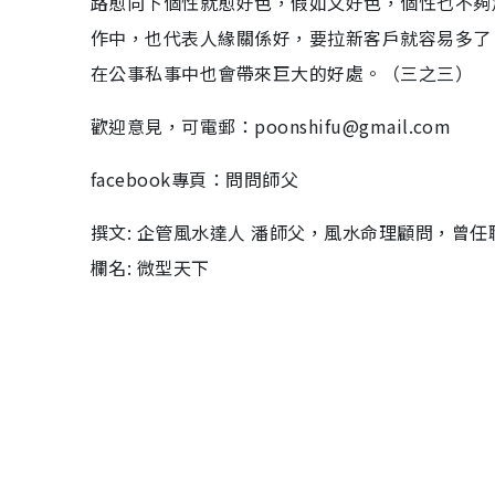
路愈向下個性就愈好色，假如又好色，個性乜不夠
作中，也代表人緣關係好，要拉新客戶就容易多了
在公事私事中也會帶來巨大的好處。（三之三）
歡迎意見，可電郵：poonshifu@gmail.com
facebook專頁：問問師父
撰文: 企管風水達人 潘師父，風水命理顧問，曾任職
欄名: 微型天下