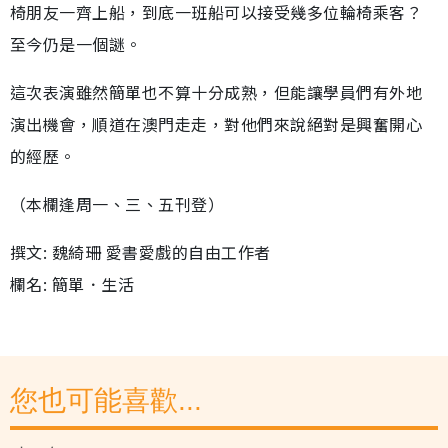
椅朋友一齊上船，到底一班船可以接受幾多位輪椅乘客？
至今仍是一個謎。
這次表演雖然簡單也不算十分成熟，但能讓學員們有外地
演出機會，順道在澳門走走，對他們來說絕對是興奮開心
的經歷。
（本欄逢周一、三、五刊登）
撰文: 魏綺珊 愛書愛戲的自由工作者
欄名: 簡單．生活
您也可能喜歡...