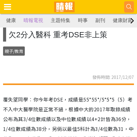
健康
晴報電視
主題特集
時事
副刊
健康財富
欠2分入醫科 重考DSE非上策
親子/教育
發佈時間: 2017/12/07
覆失望同學︰你今年考DSE，成績是55*55*/5*5*5（5）考
不入中大醫學院是正常不過，根據中大的2017年取錄成績
公布為其3/4位數成績以及中位數成績以4+2計皆為36分，
1/4位數成績為38分，另倘以最佳5科計為3/4位數為31，中