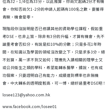
位為32，1/4位為33分，以此推算，你尚欠起碼2分才有機
會，你知否尚欠1-2分的申請人起碼有100名之數，要獲得
青睞，機會是零。
現階段你沒說明是否已修讀其他的資助學位課程，假如重
考DSE，也非上策，除非有3分的升幅，才算有機會，先不
論重考會否扣分，有說是扣10%的分數；只是多花1年時
間，在知識以及學習的領域沒改變之下，只是求多3分，絕
不划算，萬一求不到又如何；理應先入讀相關的理學士又
或公共衞生之類的學科，希望能轉系醫學，據說，也有成
功個案，只要證明自己有能力，成績達到標率也非無機
會，中大轉系的透明度較高，可一博，總好過重考DSE吧！
losee123@yahoo.com.hk
www.facebook.com/losee01