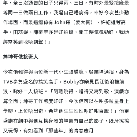
年，全日沒通告的日子只得兩、三日，有時外景緊接廠景
等同一日做兩日工作，我逼自己唔病得，幸好今次甚少動
作場面，而最過癮係有John哥（姜大衛）、許紹雄等高
手，田蕊妮、陳豪等亦是好拍檔，開工時氣氛勁好，我哋
經常笑到收唔到聲！」
捧坤哥做接班人
今次他難得與兩位新一代小生張繼聰、吳業坤過招，身為
TVB享負盛名的搞笑高手，Bobby亦樂見長江後浪推前
浪，睇好二人接班。「阿聰跳得、唱得又寫到歌，演戲亦
算全面；坤哥工作態度好好，今次佢可以在咁多粒星身上
學嘢，上位唔出奇，希望他生生性性唔好咁百厭！」他更
盛讚在劇中與他互換身體的坤哥有自己的影子，既牙擦擦
又玩得，有如看到「那些年」的青春歲月。