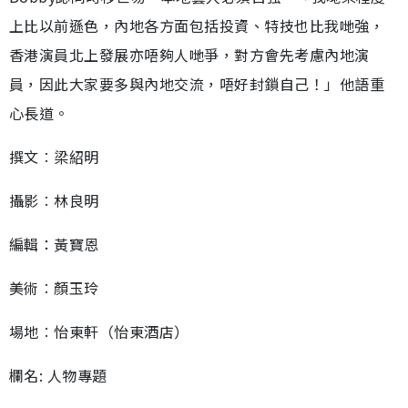
上比以前遜色，內地各方面包括投資、特技也比我哋強，
香港演員北上發展亦唔夠人哋爭，對方會先考慮內地演
員，因此大家要多與內地交流，唔好封鎖自己！」他語重
心長道。
撰文︰梁紹明
攝影︰林良明
編輯：黃寶恩
美術︰顏玉玲
場地︰怡東軒（怡東酒店）
欄名: 人物專題