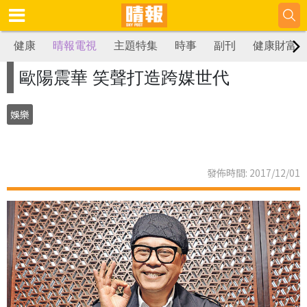
健康
晴報電視
主題特集
時事
副刊
健康財富
歐陽震華 笑聲打造跨媒世代
娛樂
發佈時間: 2017/12/01