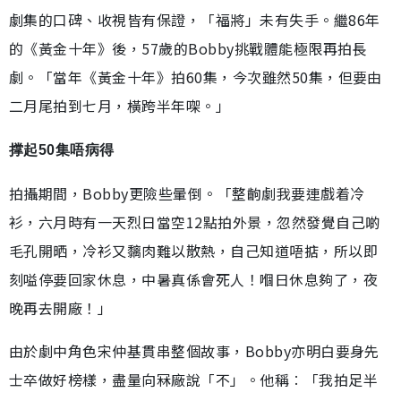
劇集的口碑、收視皆有保證，「福將」未有失手。繼86年
的《黃金十年》後，57歲的Bobby挑戰體能極限再拍長
劇。「當年《黃金十年》拍60集，今次雖然50集，但要由
二月尾拍到七月，橫跨半年㗎。」
撑起50集唔病得
拍攝期間，Bobby更險些暈倒。「整齣劇我要連戲着冷
衫，六月時有一天烈日當空12點拍外景，忽然發覺自己啲
毛孔開晒，冷衫又黐肉難以散熱，自己知道唔掂，所以即
刻嗌停要回家休息，中暑真係會死人！嗰日休息夠了，夜
晚再去開廠！」
由於劇中角色宋仲基貫串整個故事，Bobby亦明白要身先
士卒做好榜樣，盡量向冧廠說「不」。他稱︰「我拍足半