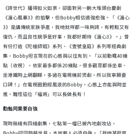
《誇世代》播得如火如荼，卻面對另一齣大堆頭台慶劇
《溏心風暴3》的狙擊，但Bobby相信遇強愈強。「《溏心
3》是講傳統家族爭產，我哋就咩都一味夠誇，有輕鬆又有
復仇，而且良性競爭是好事，我都好期待《溏心3》。」曾
有份打造《陀槍師姐》系列、《壹號皇庭》系列等經典劇
集，Bobby坦言現在的心態與以往有別。「以前動輒40幾
點（收視），依家最多都係20幾點，很多觀眾都係坐車、
坐港鐵時上網翻睇，多過在電視機前煲劇，所以我寧願要
口碑！」在電視圈飽經風浪的Bobby，心態上亦能與時並
進，難怪這位「福將」可以長做長有！
勸勉同業要自強
現時無綫有四綫劇集，七點第一檔已被內地劇攻佔，
Bobby認同時移世易，本地藝人必須自強。「我哋某程度