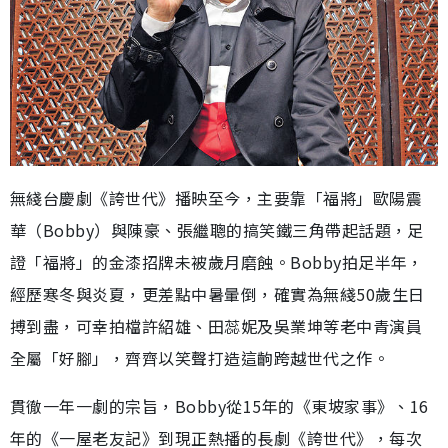
無綫台慶劇《誇世代》播映至今，主要靠「福將」歐陽震
華（Bobby）與陳豪、張繼聰的搞笑鐵三角帶起話題，足
證「福將」的金漆招牌未被歲月磨蝕。Bobby拍足半年，
經歷寒冬與炎夏，更差點中暑暈倒，確實為無綫50歲生日
搏到盡，可幸拍檔許紹雄、田蕊妮及吳業坤等老中青演員
全屬「好腳」，齊齊以笑聲打造這齣跨越世代之作。
貫徹一年一劇的宗旨，Bobby從15年的《東坡家事》、16
年的《一屋老友記》到現正熱播的長劇《誇世代》，每次