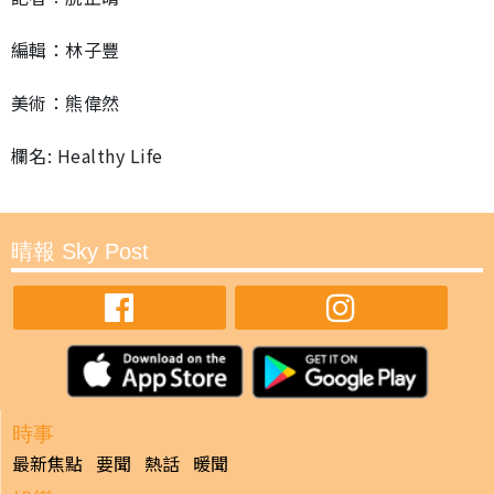
編輯：林子豐
美術：熊偉然
欄名: Healthy Life
晴報 Sky Post
時事
最新焦點
要聞
熱話
暖聞