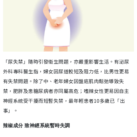
「尿失禁」隨時引發衞生問題，亦嚴重影響生活。有泌尿
外科專科醫生指，婦女因尿道較短及阻力低，比男性更易
有失禁問題。除了中、老年婦女因盤底肌肉鬆弛導致失
禁，肥胖及患糖尿病者亦同屬高危；嗜辣女性更易因自主
神經系統受干擾而短暫失禁，最年輕患者10多歲已「出
事」。
辣椒成分 致神經系統暫時失調