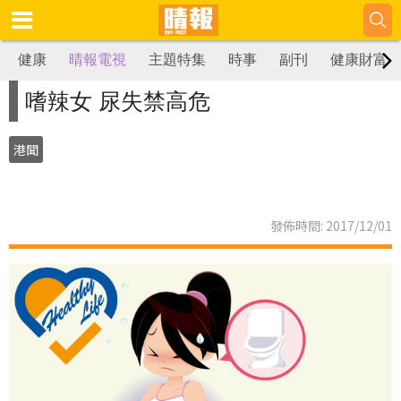
健康
晴報電視
主題特集
時事
副刊
健康財富
嗜辣女 尿失禁高危
港聞
發佈時間: 2017/12/01