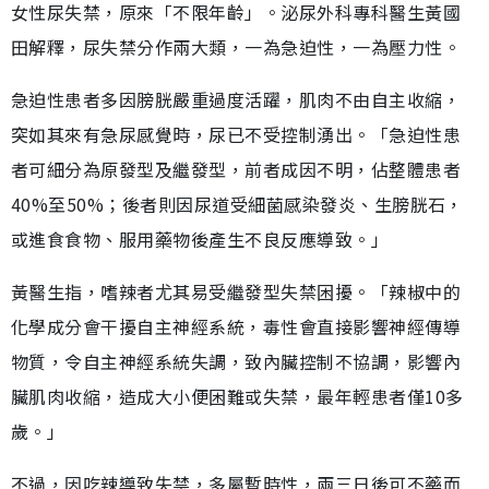
女性尿失禁，原來「不限年齡」。泌尿外科專科醫生黃國
田解釋，尿失禁分作兩大類，一為急迫性，一為壓力性。
急迫性患者多因膀胱嚴重過度活躍，肌肉不由自主收縮，
突如其來有急尿感覺時，尿已不受控制湧出。「急迫性患
者可細分為原發型及繼發型，前者成因不明，佔整體患者
40%至50%；後者則因尿道受細菌感染發炎、生膀胱石，
或進食食物、服用藥物後產生不良反應導致。」
黃醫生指，嗜辣者尤其易受繼發型失禁困擾。「辣椒中的
化學成分會干擾自主神經系統，毒性會直接影響神經傳導
物質，令自主神經系統失調，致內臟控制不協調，影響內
臟肌肉收縮，造成大小便困難或失禁，最年輕患者僅10多
歲。」
不過，因吃辣導致失禁，多屬暫時性，兩三日後可不藥而