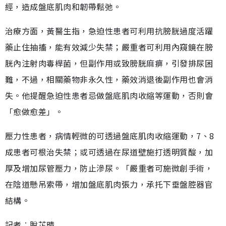
經，造成盤底肌肉和韌帶鬆弛。
治療方面，黃醫生指，急迫性患者可利用抗膀胱過度活躍
藥止住抽搐，能有效減少失禁；嚴重者可利用內窺鏡在膀
胱內注射肉毒桿菌，但副作用或致膀胱麻痹，引發排尿困
難，不過，相關藥物非永久性，藥效消退後副作用也會消
失。他提醒急迫性患者忌做盤底肌肉收縮等運動，否則會
「愈做愈差」。
壓力性患者，病情輕微的可透過盤底肌肉收縮運動，7、8
成患者可根治失禁；或可透過在尿道壁施打透明質酸，加
厚及增加尿管壓力，防止滲尿。「嚴重者可施微創手術，
在陰道懸吊索帶，增加盤底肌肉張力，承托下垂盤腔器官
結構。
記者︰脫芷晴