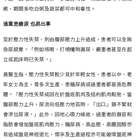
癒，期間多吃白粥及蔬菜都可中和毒性。
過重患糖尿 也易出事
至於壓力性失禁，則由腹部壓力上升造成，患者可以全無
急尿感覺。「例如咳嗽、打噴嚏時漏尿，嚴重者甚至在起
立或起床時已失禁。」
黃醫生指，壓力性失禁較少見於年輕女性，患者以中、老
年女士為主，曾多次生產、患糖尿病或過重者都是高危群
體。「壓力性失禁成因在於盤底肌肉及括約肌肉鬆弛，當
腹部壓力上升，尿流向低壓力地區時，『出口』鎖不緊就
會滲出尿液。」此外，因地心吸力緣故，過重者的器官和
脂肪會增加盤底肌肉壓力，糖尿病、高血壓、高膽固醇亦
易造成盤底神經退化，懷孕及生產過程亦可能破壞盤底神