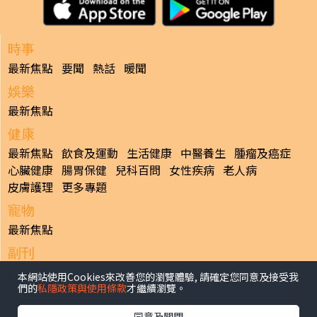
時事
最新焦點
要聞
熱話
暖聞
娛樂
最新焦點
健康
最新焦點
飲食及運動
生活健康
中醫養生
腫瘤及癌症
心臟健康
腸胃保健
兒科百問
女性疾病
老人病
皮膚護理
更多專題
寵物
最新焦點
副刊
最新焦點
本網站使用Cookies來改善您的瀏覽體驗, 請確定您同意及接受我
們的
私隱政策與使用條款
才繼續瀏覽。
日報
揭頁版
港聞
財經/地產
中國/國際
娛樂
Healthy Life
同意及關閉