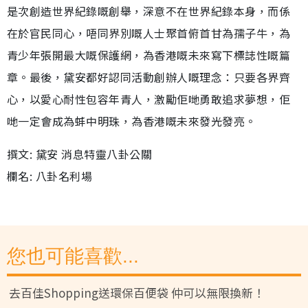
是次創造世界紀錄嘅創舉，深意不在世界紀錄本身，而係
在於官民同心，唔同界別嘅人士聚首俯首甘為孺子牛，為
青少年張開最大嘅保護網，為香港嘅未來寫下標誌性嘅篇
章。最後，黛安都好認同活動創辦人嘅理念：只要各界齊
心，以愛心耐性包容年青人，激勵佢哋勇敢追求夢想，佢
哋一定會成為蚌中明珠，為香港嘅未來發光發亮。
撰文: 黛安 消息特靈八卦公關
欄名: 八卦名利場
您也可能喜歡...
去百佳Shopping送環保百便袋 仲可以無限換新！