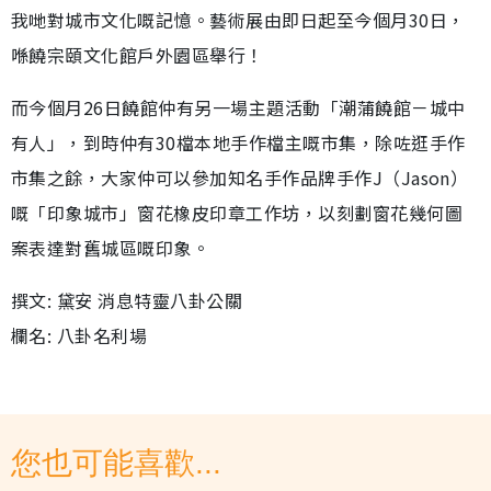
我哋對城市文化嘅記憶。藝術展由即日起至今個月30日，
喺饒宗頤文化館戶外園區舉行！
而今個月26日饒館仲有另一場主題活動「潮蒲饒館－城中
有人」，到時仲有30檔本地手作檔主嘅市集，除咗逛手作
市集之餘，大家仲可以參加知名手作品牌手作J（Jason）
嘅「印象城市」窗花橡皮印章工作坊，以刻劃窗花幾何圖
案表達對舊城區嘅印象。
撰文: 黛安 消息特靈八卦公關
欄名: 八卦名利場
您也可能喜歡...