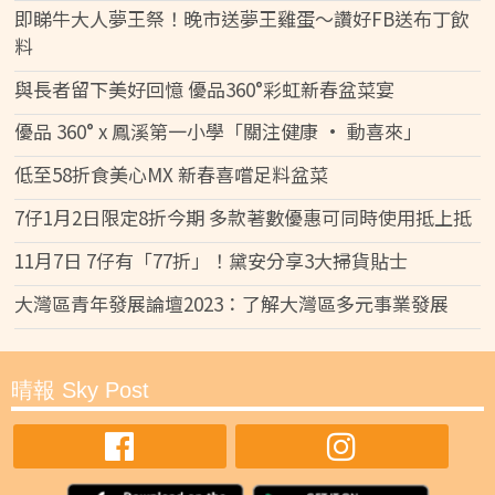
即睇牛大人夢王祭！晚市送夢王雞蛋～讚好FB送布丁飲
料
與長者留下美好回憶 優品360°彩虹新春盆菜宴
優品 360° x 鳳溪第一小學「關注健康 • 動喜來」
低至58折食美心MX 新春喜嚐足料盆菜
7仔1月2日限定8折今期 多款著數優惠可同時使用抵上抵
11月7日 7仔有「77折」！黛安分享3大掃貨貼士
大灣區青年發展論壇2023：了解大灣區多元事業發展
晴報 Sky Post