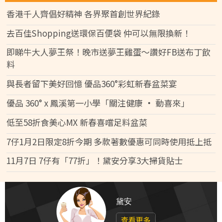
香港千人齊倡好精神 各界聚首創世界紀錄
去百佳Shopping送環保百便袋 仲可以無限換新！
即睇牛大人夢王祭！晚市送夢王雞蛋～讚好FB送布丁飲
料
與長者留下美好回憶 優品360°彩虹新春盆菜宴
優品 360° x 鳳溪第一小學「關注健康 • 動喜來」
低至58折食美心MX 新春喜嚐足料盆菜
7仔1月2日限定8折今期 多款著數優惠可同時使用抵上抵
11月7日 7仔有「77折」！黛安分享3大掃貨貼士
黛安
查看更多