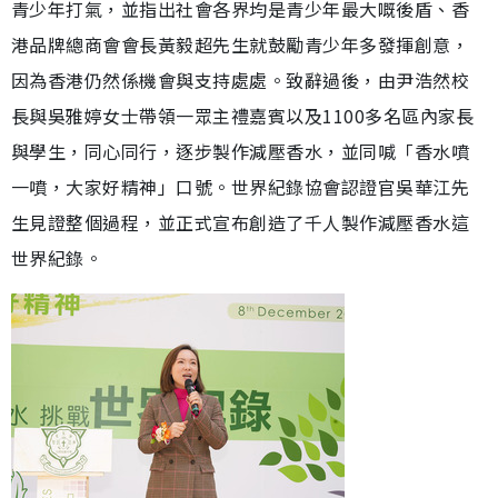
青少年打氣，並指出社會各界均是青少年最大嘅後盾、香
港品牌總商會會長黃毅超先生就鼓勵青少年多發揮創意，
因為香港仍然係機會與支持處處。致辭過後，由尹浩然校
長與吳雅婷女士帶領一眾主禮嘉賓以及1100多名區內家長
與學生，同心同行，逐步製作減壓香水，並同喊「香水噴
一噴，大家好精神」口號。世界紀錄協會認證官吳華江先
生見證整個過程，並正式宣布創造了千人製作減壓香水這
世界紀錄。