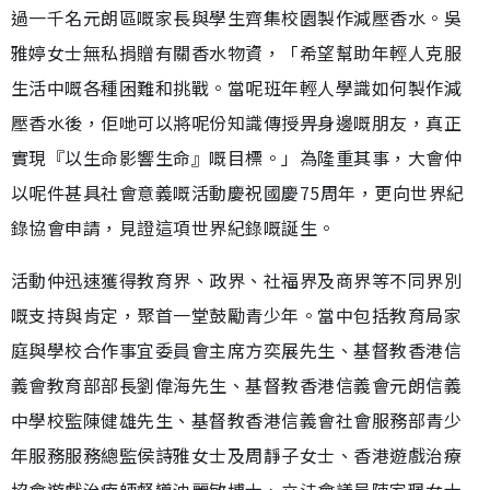
過一千名元朗區嘅家長與學生齊集校園製作減壓香水。吳
雅婷女士無私捐贈有關香水物資，「希望幫助年輕人克服
生活中嘅各種困難和挑戰。當呢班年輕人學識如何製作減
壓香水後，佢哋可以將呢份知識傳授畀身邊嘅朋友，真正
實現『以生命影響生命』嘅目標。」為隆重其事，大會仲
以呢件甚具社會意義嘅活動慶祝國慶75周年，更向世界紀
錄協會申請，見證這項世界紀錄嘅誕生。
活動仲迅速獲得教育界、政界、社福界及商界等不同界別
嘅支持與肯定，聚首一堂鼓勵青少年。當中包括教育局家
庭與學校合作事宜委員會主席方奕展先生、基督教香港信
義會教育部部長劉偉海先生、基督教香港信義會元朗信義
中學校監陳健雄先生、基督教香港信義會社會服務部青少
年服務服務總監侯詩雅女士及周靜子女士、香港遊戲治療