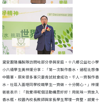
黛安跟隨攝製隊訪問咗部分參與家庭。十八鄉公益社小學
小六級學生黃梓煖分享：「第一次製作香水，過程比想像
中簡單，原來很多事只要肯試就會成功。千人一齊製作香
水，社區入面唔同學校嘅學生一齊做，十分開心。」梓煖
爸爸表示：「我覺得呢個活動構思好好！用氣味一齊放入
香水瓶，校園內校長教師與家長學生聚埋一齊整，感覺十