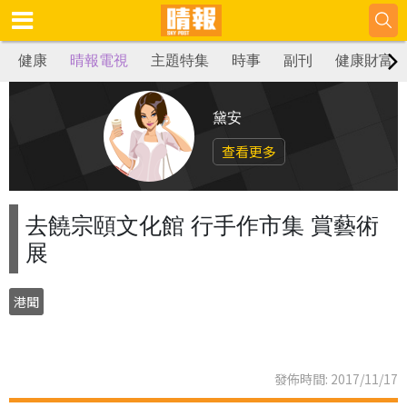
健康
晴報電視
主題特集
時事
副刊
健康財富
黛安
查看更多
去饒宗頤文化館 行手作市集 賞藝術
展
港聞
發佈時間: 2017/11/17