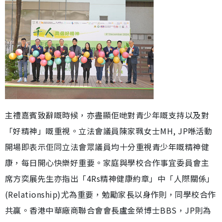
主禮嘉賓致辭嘅時候，亦盡顯佢哋對青少年嘅支持以及對
「好精神」嘅重視。立法會議員陳家珮女士MH, JP喺活動
開場即表示佢同立法會眾議員均十分重視青少年嘅精神健
康，每日開心快樂好重要。家庭與學校合作事宜委員會主
席方奕展先生亦指出「4Rs精神健康約章」中「人際關係」
(Relationship)尤為重要，勉勵家長以身作則，同學校合作
共贏。香港中華廠商聯合會會長盧金榮博士BBS，JP則為