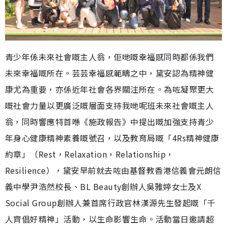
青少年係未來社會嘅主人翁，佢哋嘅幸福感同時都係我們
未來幸福嘅所在。芸芸幸福感範疇之中，黛安認為精神健
康尤為重要，亦係近年社會各界關注所在。為咗凝聚更大
嘅社會力量以更廣泛嘅層面支持我哋呢班未來社會嘅主人
翁，同時響應特首喺《施政報告》中提出嘅加強支持青少
年身心健康精神素養嘅號召，以及教育局嘅「4Rs精神健康
約章」（Rest，Relaxation，Relationship，
Resilience），黛安早前就去咗由基督教香港信義會元朗信
義中學尹浩然校長、BL Beauty創辦人吳雅婷女士及X
Social Group創辦人兼首席行政官林漢源先生發起嘅「千
人齊倡好精神」活動，以生命影響生命。活動當日邀請超