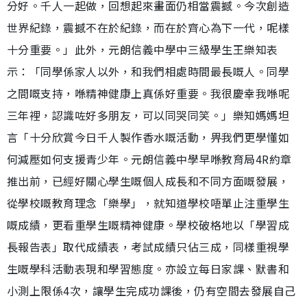
分好。千人一起做，回想起來畫面仍相當震撼。今次創造
世界紀錄，震撼不在於紀錄，而在於齊心為下一代，呢樣
十分重要。」此外，元朗信義中學中三級學生王樂知表
示：「同學係家人以外，和我們相處時間最長嘅人。同學
之間嘅支持，喺精神健康上真係好重要。我很慶幸我喺呢
三年裡，認識咗好多朋友，可以同哭同笑。」樂知媽媽坦
言「十分欣賞今日千人製作香水嘅活動，畀我們更學懂如
何減壓如何支援青少年。元朗信義中學早喺教育局4R約章
推出前，已經好關心學生嘅個人成長和不同方面嘅發展，
從學校嘅教育理念「樂學」，就知道學校唔單止注重學生
嘅成績，更看重學生嘅精神健康。學校破格地以「學習成
長報告表」取代成績表，考試成績只佔三成，同樣重視學
生嘅學科活動表現和學習態度。亦設立每日家課、默書和
小測上限係4次，讓學生完成功課後，仍有空間去發展自己