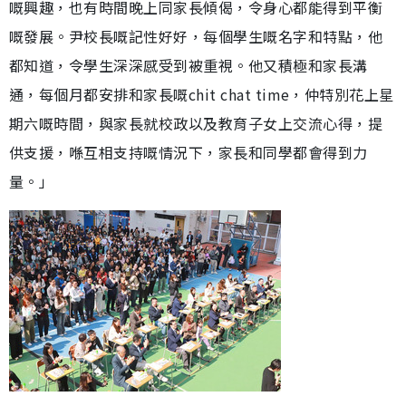
嘅興趣，也有時間晚上同家長傾偈，令身心都能得到平衡
嘅發展。尹校長嘅記性好好，每個學生嘅名字和特點，他
都知道，令學生深深感受到被重視。他又積極和家長溝
通，每個月都安排和家長嘅chit chat time，仲特別花上星
期六嘅時間，與家長就校政以及教育子女上交流心得，提
供支援，喺互相支持嘅情況下，家長和同學都會得到力
量。」