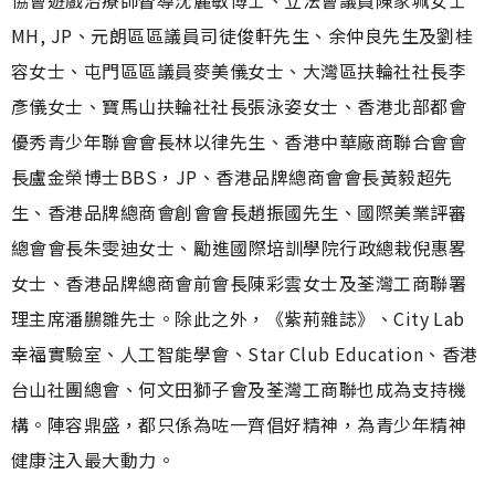
協會遊戲治療師督導沈麗敏博士、立法會議員陳家珮女士
MH, JP、元朗區區議員司徒俊軒先生、余仲良先生及劉桂
容女士、屯門區區議員麥美儀女士、大灣區扶輪社社長李
彥儀女士、寶馬山扶輪社社長張泳姿女士、香港北部都會
優秀青少年聯會會長林以律先生、香港中華廠商聯合會會
長盧金榮博士BBS，JP、香港品牌總商會會長黃毅超先
生、香港品牌總商會創會會長趙振國先生、國際美業評審
總會會長朱雯迪女士、⁠勵進國際培訓學院行政總栽倪惠畧
女士、香港品牌總商會前會長陳彩雲女士及荃灣工商聯署
理主席潘鵬雛先士。除此之外，《紫荊雜誌》、City Lab
幸福實驗室、人工智能學會、Star Club Education、香港
台山社團總會、何文田獅子會及荃灣工商聯也成為支持機
構。陣容鼎盛，都只係為咗一齊倡好精神，為青少年精神
健康注入最大動力。