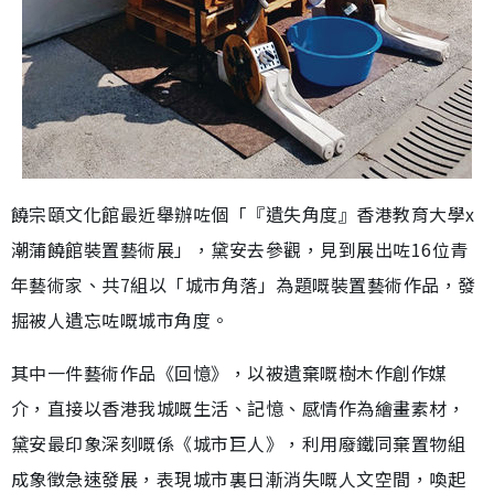
饒宗頤文化館最近舉辦咗個「『遺失角度』香港教育大學x
潮蒲饒館裝置藝術展」，黛安去參觀，見到展出咗16位青
年藝術家、共7組以「城市角落」為題嘅裝置藝術作品，發
掘被人遺忘咗嘅城市角度。
其中一件藝術作品《回憶》，以被遺棄嘅樹木作創作媒
介，直接以香港我城嘅生活、記憶、感情作為繪畫素材，
黛安最印象深刻嘅係《城市巨人》，利用廢鐵同棄置物組
成象徵急速發展，表現城市裏日漸消失嘅人文空間，喚起