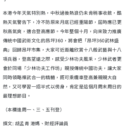
本港今年天氣特別熱，中秋過後熱浪仍未肯稍事收斂，酷
熱天氣警告下，冷不防原來月底已經重陽節，屆時應已更
秋高氣爽，適合登高應節。今年整個十月，向來致力推廣
傳統中國武術文化的昂坪360，將會把「昂坪360武林盛
典」回歸昂坪市集，大家可近距離欣賞十八般武藝與十八
項兵器，登高望遠之際，感受少林功夫風釆，少林武者更
會於同場「少林功夫工作坊」親授傳統中國功夫，讓大家
同時領略禪武合一的精髓，既可乘纜車登高兼親親大自
然，又可學習一招半式以傍身，肯定是這個月周末周日的
最理想節目。
（本欄逢周一、三、五刊登）
撰文: 胡孟青 港媽、財經評論員