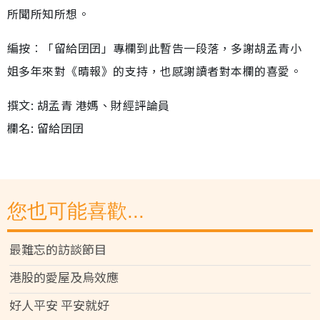
所聞所知所想。
編按︰「留給囝囝」專欄到此暫告一段落，多謝胡孟青小
姐多年來對《晴報》的支持，也感謝讀者對本欄的喜愛。
撰文: 胡孟青 港媽、財經評論員
欄名: 留給囝囝
您也可能喜歡...
最難忘的訪談節目
港股的愛屋及烏效應
好人平安 平安就好