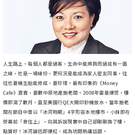
人生路上，每個人都是過客，生命中能擦肩而過或有一面
之緣，也是一場緣份，更何況是能成為家人密友同事，往
往也要幾生始能修成，要珍惜。最有印象的《Money
Cafe》嘉賓，要數中原地產施老闆。2008年雷曼爆煲，樓
價即瀉了數月，直至美國行QE大開印鈔機放水，當年施老
闆在節目中曾以「冰河時期」4字形容本地樓市，小妹即在
熒幕前「食住上」，向其訴說現實中自己卻剛剛換了樓，
點算好！冰河論迅即爆紅，成為坊間熱議話題。