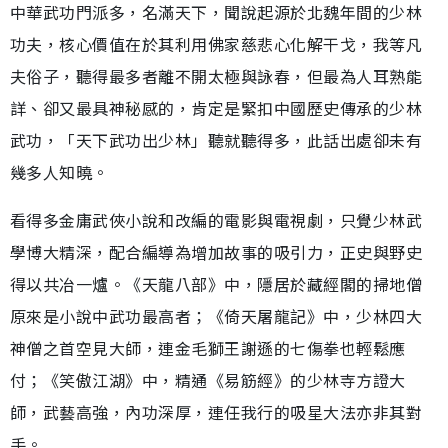
中華武功門派多，名滿天下，聞說起源於北魏年間的少林
功夫，核心價值在於其利用佛家慈悲心化解干戈，我等凡
夫俗子，聽得最多者離不開太極與詠春，但最為人耳熟能
詳、卻又最具神秘感的，肯定是緊扣中國歷史傳承的少林
武功，「天下武功出少林」聽就聽得多，此話出處卻未有
幾多人知曉。
看得多金庸武俠小說和改編的電影與電視劇，只覺少林武
學博大精深，配合編導為增加故事的吸引力，正史與野史
得以共冶一爐。《天龍八部》中，隱居於藏經閣的掃地僧
原來是小說中武功最高者；《倚天屠龍記》中，少林四大
神僧之首空見大師，連金毛獅王謝遜的七傷拳也輕鬆應
付；《笑傲江湖》中，精通《易筋經》的少林寺方證大
師，武藝高強，內功深厚，連任我行的吸星大法亦非其對
手。