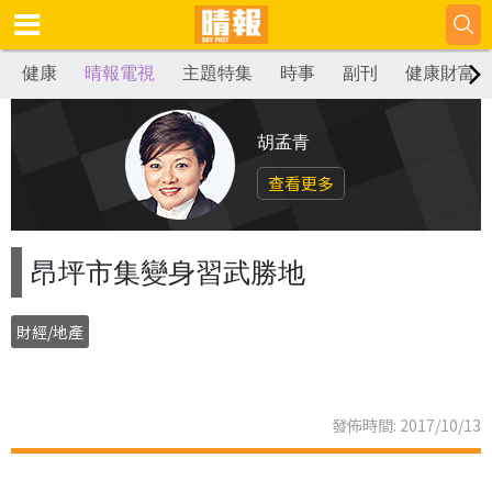
健康
晴報電視
主題特集
時事
副刊
健康財富
胡孟青
查看更多
昂坪市集變身習武勝地
財經/地產
發佈時間: 2017/10/13