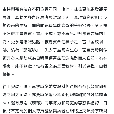
主持與嘉賓站在不同位置看同一事情，往往更能啟發觀眾
思維，牽動更多角度思考與討論空間，真理愈辯愈明；反
觀後來的主持，問的問題每每較嘉賓的答案冗長，令人搞
不清誰才是嘉賓，畫虎不成，亦不再出現對嘉賓言論的批
判，更多是唯唯諾諾，被嘉賓牽住鼻子走，當「金錢咖
啡」淪為「茄呢啡」，失去了靈魂與重心，甚至有時疑似
被有心人騎劫成為自我宣傳產品理念機器而未自知，看在
眼裏，能不欷歔？惟有視之為反面教材，引以為鑑，自我
警惕。
往事只能回味，再次感謝前有線財經資訊台台長顏寶剛知
遇之恩之同時，亦要感謝潘少權創刊總編輯賞識邀請開專
欄，還有感謝《晴報》同事阿力和阿庭的容忍與體諒，日
後將不定時於個人專頁繼續與讀者在網絡上交流分享所見