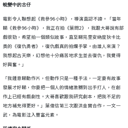
蛻變中的古仔
電影令人聯想起《救參96小時》，導演直認不諱。「當年
睇《救參96小時》，我正在拍《葉問2》，我跟大哥說有部
戲很勁，希望拍一個類似故事，直至睇完里安納度狄卡比
奧的《復仇勇者》，復仇戲真的拍爛手掌。由誰人來演？
我想起古天樂，幻想他十分痛苦地求生並去復仇，我覺得
好興奮。」
「我鍾意睇動作片，但動作只是一種手法，一定要有故事
發展才好睇，你要把一個人的情緒激嬲到出手打人，在創
作上已經有戲劇性。大哥喜歡跟我研究劇本，把我不足的
地方補充得更好。」葉偉信第三次跟洪金寶合作，一文一
武，為電影注入豐富元素。