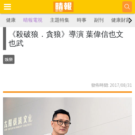
健康
晴報電視
主題特集
時事
副刊
健康財富
《殺破狼．貪狼》導演 葉偉信也文
也武
娛樂
發佈時間: 2017/08/31