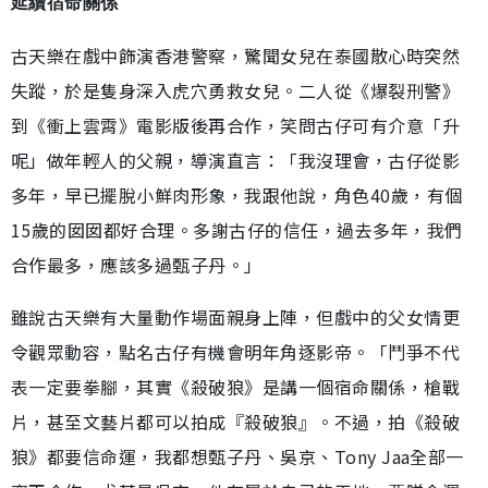
延續宿命關係
古天樂在戲中飾演香港警察，驚聞女兒在泰國散心時突然
失蹤，於是隻身深入虎穴勇救女兒。二人從《爆裂刑警》
到《衝上雲霄》電影版後再合作，笑問古仔可有介意「升
呢」做年輕人的父親，導演直言：「我沒理會，古仔從影
多年，早已擺脫小鮮肉形象，我跟他說，角色40歲，有個
15歲的囡囡都好合理。多謝古仔的信任，過去多年，我們
合作最多，應該多過甄子丹。」
雖說古天樂有大量動作場面親身上陣，但戲中的父女情更
令觀眾動容，點名古仔有機會明年角逐影帝。「鬥爭不代
表一定要拳腳，其實《殺破狼》是講一個宿命關係，槍戰
片，甚至文藝片都可以拍成『殺破狼』。不過，拍《殺破
狼》都要信命運，我都想甄子丹、吳京、Tony Jaa全部一