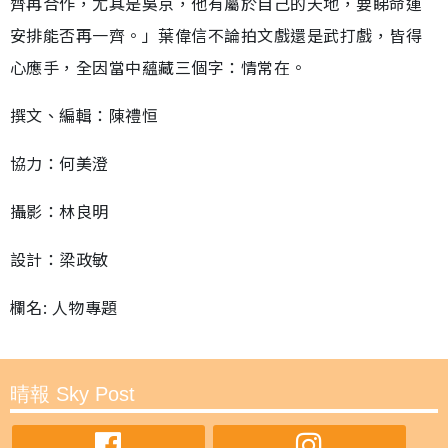
齊再合作，尤其是吳京，他有屬於自己的天地，要睇命運
安排能否再一齊。」葉偉信不論拍文戲還是武打戲，皆得
心應手，全因當中蘊藏三個字：情常在。
撰文、編輯：陳禮恒
協力：何美澄
攝影：林良明
設計：梁政敏
欄名: 人物專題
晴報 Sky Post