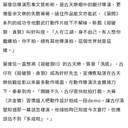
葉偉信導演形象文質彬彬，是古天樂眼中的靚仔導演，更
像是余文樂的失散哥哥。過往作品能文亦能武，《葉問》
系列的成功令他跟武打動作片結下不解緣，新戲《殺破
狼．貪狼》叫好叫座。「人在江湖，身不由己。有人想你
繼續拍，你不拍，總有其他導演拍，這個世界就是這
樣。」
葉偉信一直想將《殺破狼II》的古天樂、張晉「洗底」，古
仔在《殺破狼．貪狼》成為好好先生，宣傳焦點落在古天
樂挑戰從影以來最多動作場面，在動作導演洪金寶操刀
下，拳拳到肉。「開鏡不久，古仔很快就拍打戲，大哥
（洪金寶）習慣搵人把動作設計拍成一段demo，讓古仔清
楚知道那一幕該怎樣演，他接拍時已知道今次要打，但應
該估不到『多成咁』。」