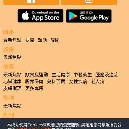
時事
最新焦點
要聞
熱話
暖聞
娛樂
最新焦點
健康
最新焦點
飲食及運動
生活健康
中醫養生
腫瘤及癌症
心臟健康
腸胃保健
兒科百問
女性疾病
老人病
皮膚護理
更多專題
寵物
最新焦點
副刊
最新焦點
本網站使用Cookies來改善您的瀏覽體驗, 請確定您同意及接受我