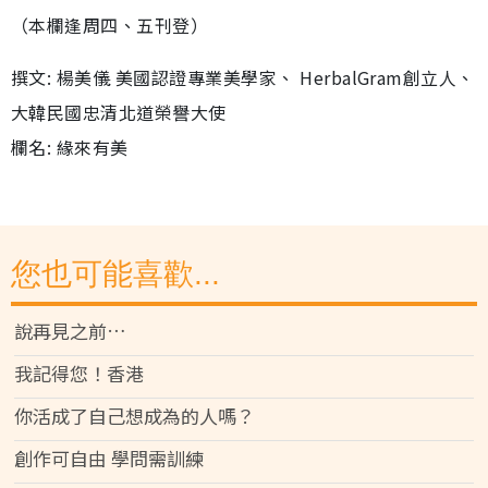
（本欄逢周四、五刊登）
撰文: 楊美儀 美國認證專業美學家、 HerbalGram創立人、
大韓民國忠清北道榮譽大使
欄名: 緣來有美
您也可能喜歡...
說再見之前…
我記得您！香港
你活成了自己想成為的人嗎？
創作可自由 學問需訓練