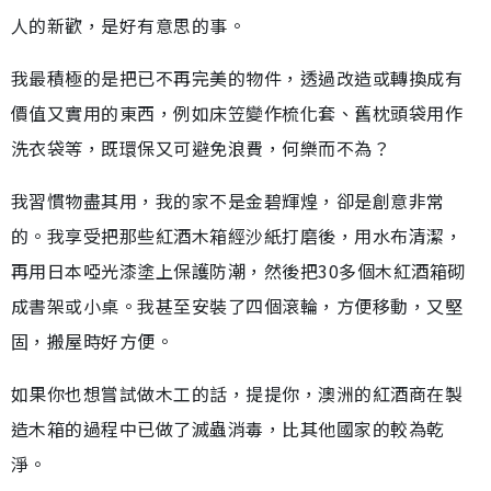
人的新歡，是好有意思的事。
我最積極的是把已不再完美的物件，透過改造或轉換成有
價值又實用的東西，例如床笠變作梳化套、舊枕頭袋用作
洗衣袋等，既環保又可避免浪費，何樂而不為？
我習慣物盡其用，我的家不是金碧輝煌，卻是創意非常
的。我享受把那些紅酒木箱經沙紙打磨後，用水布清潔，
再用日本啞光漆塗上保護防潮，然後把30多個木紅酒箱砌
成書架或小桌。我甚至安裝了四個滾輪，方便移動，又堅
固，搬屋時好方便。
如果你也想嘗試做木工的話，提提你，澳洲的紅酒商在製
造木箱的過程中已做了滅蟲消毒，比其他國家的較為乾
淨。