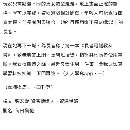
玩家只需點選不同的男女造型娃娃，放上畫面正確的空
格，就可以完成。這種遊戲相對簡單，年輕人可能覺得節
奏太慢，但長者則最適合，她的目標用家正是60歲以上的
長者。
現在她再下一城，為長者寫了第一本《長者電腦教科
書》，教老朋友上網，更開班授徒，指導其他長者使用電
腦。我看得慚愧之餘，最近又發生另一件事，令我要認真
學習科技知識，下回再說。（人人學寫App‧一）
（本欄逢周二、四刊登）
撰文: 張宏艷 資深傳媒人、資深港媽
欄名: 每日驚艷