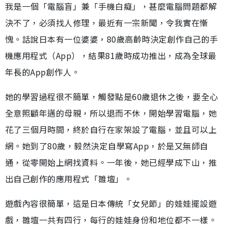
我是一個「電腦盲」兼「手機白癡」，甚麼電腦問題都解
決不了，必須找人修理，最近有一宗新聞，令我實在慚
愧。話說日本有一位婆婆，80歲高齡時決定創作自己的手
機應用程式（App），結果81歲時成功推出，成為全球最
年長的App創作人。
她的學習過程很不簡單，觸發點是60歲退休之後，要全心
全意照顧年邁的母親，所以退而不休，開始學習電腦，她
花了三個月時間，終於自行在家架設了電腦，並且可以上
網。她到了80歲，毅然決定自學寫App，於是又無師自
通，從零開始上網找資料。一年後，她已經學成下山，推
出自己創作的應用程式「雛壇」。
遊戲內容很簡單，這是日本傳統「女兒節」的娃娃擺設遊
戲，雛壇一共有四行，每行的娃娃身份和地位都不一樣。