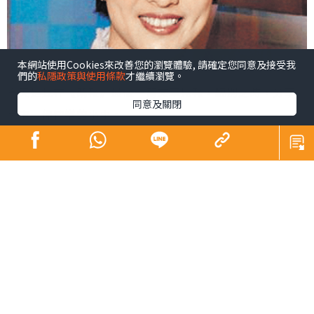
本網站使用Cookies來改善您的瀏覽體驗, 請確定您同意及接受我
們的
私隱政策與使用條款
才繼續瀏覽。
今天是我在《晴報》最後一篇文章見報，臨別之時，分享
同意及關閉
家中一件快樂的小事。
3個孩子長大了，原本共用一間房的兩個女兒，常因生活習
慣而吵架。不勝其煩之下，決心用儲物櫃間隔多一個房
間，讓3人各有房間，再幫他們添置書枱、層架，創造個人
的閱讀和寫作空間。
說也奇怪，裝修大致完成之日，3個孩子晚上回家，竟然沒
有低頭玩手機，而是低頭打掃，掃走裝修的灰塵，再用水
仔細抹枱、抹地。全部弄得一塵不染，才好好擺設書本、