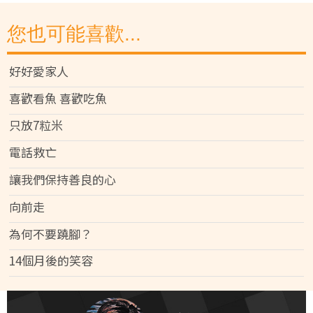
您也可能喜歡...
好好愛家人
喜歡看魚 喜歡吃魚
只放7粒米
電話救亡
讓我們保持善良的心
向前走
為何不要蹺腳？
14個月後的笑容