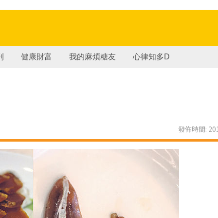
刊
健康財富
我的麻煩糖友
心律知多D
發佈時間: 201