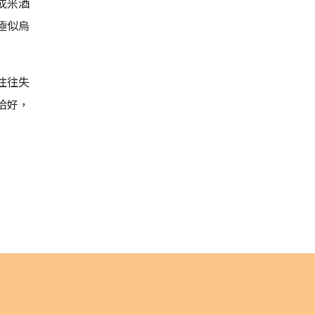
或米酒
極似烏
往往失
恰好，