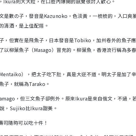
粒，Ikura則大大粒，在口腔內爆開的感覺很討人歡心。
是數の子，發音是Kazunoko，色淡黃，一梳梳的，入口爽
的清酒，是上佳配搭。
，但實在是飛魚子，日本發音是Tobiko，加州卷外的魚子
以柳葉魚子（Masago）冒充的。柳葉魚，香港流行稱為多
entaiko），把太子吃下肚，真是大逆不道。明太子是加了
，就稱為Tarako。
amago，但三文魚子卻例外。原來Ikura是來自俄文，不過，
Sujiko比Ikura甜美。
）壽司隨時可以吃十件！