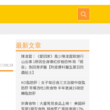
最新文章
陳浚霆｜《愛回家》風少陳浚霆歐遊行
山出事 1原因全身爆紅疹極恐怖 險「毀
7/08/18
容」急回港求醫【附皮膚科醫生夏日防
蟲貼士】
KO脂肪肝｜女子每日食三文治變中度脂
肪肝 早餐改吃1款食物 半年激減15磅逆
轉脂肪肝
折壽食物｜大量常見食品上榜！ 美國研
究揭1類型食物 頻食死亡風險激增17%