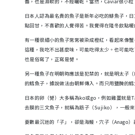
醬，也是濕軟的，不經曬乾。當然，Caviar很小
日本人認為最名貴的魚子是新年必吃的鯡魚子，日文
點回甘，不喜歡的人覺得苦。我覺得在隆冬飲點暖
有一種很細小的魚子常常被染成橙紅，看起來像蟹子
這種，我吃不出甚麼味，可能吃得太少。也可能吃了
也是俗寫了，正寫是膥。
另一種魚子在明朝時應該是犯禁的，就是明太子（M
的鱈魚子，據說做法由朝鮮傳入。而只用鹽醃的鱈魚子
日本的卵（膥）大多稱為ko或go，例如雞蛋就是T
去膜的三文魚子，就稱為筋子（Sujiko），一般來說，
要數最沉迷的「子」，卻是海鰻，穴子（Anago