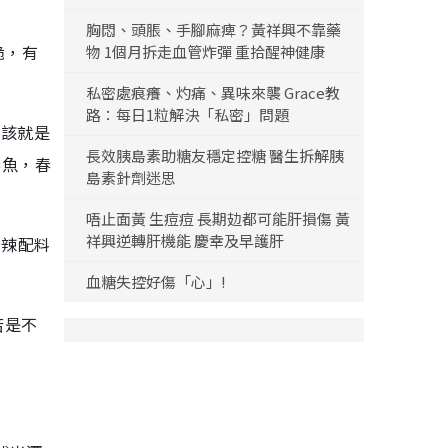
胸悶、頭脹、手腳麻痺？黃祥興不靠藥
脆，有
物 1個月拆走血管炸彈 重拾醒神健康
私密處痕癢、灼痛、異味來襲 Grace教
路：每日1粒解決「私密」問題
應該就是
長效胰島素助糖友穩定控糖 醫生拆解胰
春魚，春
島素針劑迷思
唔止面黃 生痘痘 長期攰都可能肝損傷 黃
祥興逆轉肝機能 慶幸及早護肝
辛辣配料
血糖失控好傷「心」!
若是不