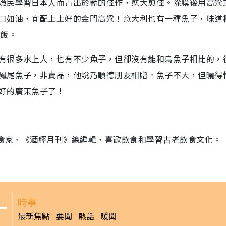
漁民學習日本人而青出於藍的佳作，愈大愈佳。除膜後用高粱
口如油，宜配上上好的金門高粱！意大利也有一種魚子，味道
或飯。
有很多水上人，也有不少魚子，但卻沒有能和烏魚子相比的，
鳳尾魚子，非賣品，他說乃順德朋友相贈。魚子不大，但曬得
好的廣東魚子了！
美食家、《酒經月刊》總編輯，喜歡飲食和學習古老飲食文化。
時事
最新焦點
要聞
熱話
暖聞