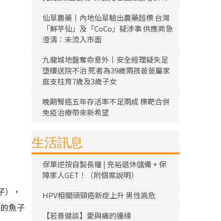
仙草農藥丨內地仙草驗出農藥超標 台灣
「鮮芋仙」及「CoCo」疑涉事 供應商急
澄清：未流入市面
九龍城地盤奪命意外丨安全經理疑失足
墮樓送院不治 死者為39歲兩孩爸爸屬家
庭支柱育7歲及3歲子女
晚期腎癌五年存活率不足兩成 標靶合併
免疫治療帶來新希望
生活訊息
保單逆按自製長糧 | 充裕退休儲備 + 保
障家人GET！（附個案說明）
子），
HPV相關頭頸癌新症上升 男性高危
方的魚子
【若善健談】愛與痛的邊緣