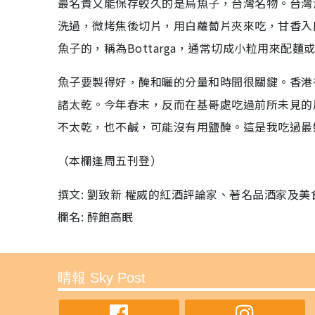
最名貴又能保存較久的是烏魚子，台灣名物。台灣
洗過，微烤焦後切片，用白蘿蔔片夾來吃，甘香入
魚子的，稱為Bottarga，通常切成小粒用來配麵
魚子要製得好，醃和曬的分量和時間很關鍵。香港
諸太乾。今年春末，反而在基哥處吃過前所未見的
不太乾，也不鹹，可能沒有用鹽醃。這是我吃過最
（本欄逢周五刊登）
撰文: 劉致新 權威的紅酒評論家、著名品酒家及
欄名: 醉飽高眠
晴報 Sky Post