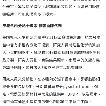
他器官，導致精子減少、經期紊亂等問題，而如果用吸塵
機吸塵，可能愈吸愈多干擾素。
灰塵含內分泌干擾素 影響新陳代謝
美國杜克大學的研究團隊從11個家庭收集灰塵，結果發現
當中含有多種內分泌干擾素，研究人員將這些化學物質加
入小鼠的細胞中，發現有10個樣本都刺激到脂肪細胞生長
及分裂。研究人員指，實驗結果顯示，家居中的灰塵有機
會導致肥胖，每日吸入3微克已經可以影響細胞。
研究人員又分析指，在多種內分泌干擾素中，影響脂肪細
胞最多的包括3種，分別是農藥成分pyraclostrobin、傢
俬、電器及建築材料中常見的阻燃劑TBPDP、以及膠水、
指甲油等油墨中常使用的塑化劑鄰苯二甲酸二丁酯。