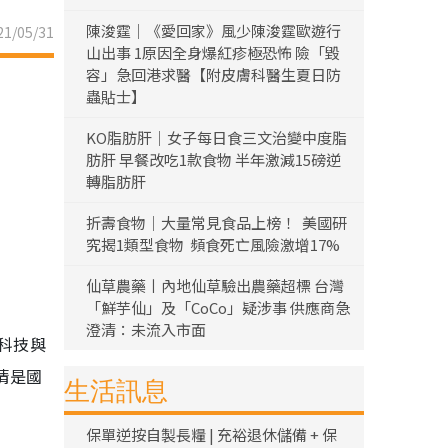
陳浚霆｜《愛回家》風少陳浚霆歐遊行
1/05/31
山出事 1原因全身爆紅疹極恐怖 險「毀
容」急回港求醫【附皮膚科醫生夏日防
蟲貼士】
KO脂肪肝｜女子每日食三文治變中度脂
肪肝 早餐改吃1款食物 半年激減15磅逆
轉脂肪肝
折壽食物｜大量常見食品上榜！ 美國研
究揭1類型食物 頻食死亡風險激增17%
仙草農藥丨內地仙草驗出農藥超標 台灣
「鮮芋仙」及「CoCo」疑涉事 供應商急
澄清：未流入市面
科技與
清是國
生活訊息
保單逆按自製長糧 | 充裕退休儲備 + 保