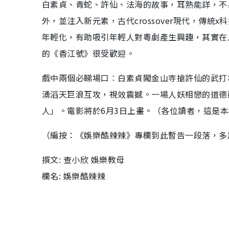
白素貞、青蛇、許仙、法海的故事，耳熟能詳，不
外，並注入新元素，古代crossover現代，傳
年輕化，有助吸引年輕人對粵劇產生興趣，其實在
的《香江號》很受歡迎。
戲中兩個必睇場口︰白素貞闖金山寺搶許仙的武打
湧滔天巨浪互攻，視效震撼。一場人妖相戀的道德
人」。電影將於6月3日上畫。（各位讀者，這是本欄最
（編按：《娛樂酷辣辣》專欄到此暫告一段落，多
撰文: 查小欣 娛樂教母
欄名: 娛樂酷辣辣