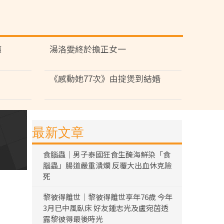
癮
湯洛雯終於擔正女一
《感動她77次》由掟煲到結婚
最新文章
食腦蟲｜男子泰國狂食生醃海鮮染「食
腦蟲」腸道嚴重潰爛 反覆大出血休克險
死
黎彼得離世｜黎彼得離世享年76歲 今年
3月已中風臥床 好友鍾志光及盧宛茵透
露黎彼得最後時光