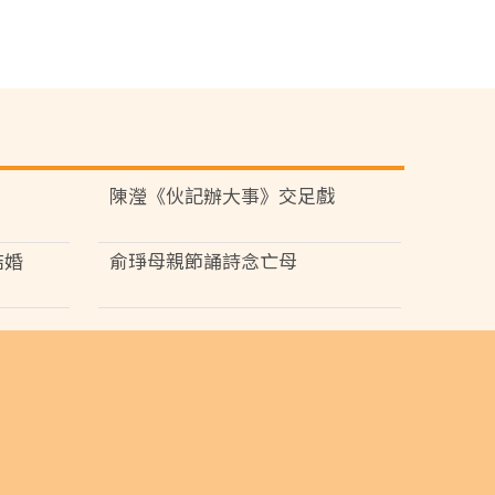
陳瀅《伙記辦大事》交足戲
結婚
俞琤母親節誦詩念亡母