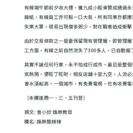
有線端午節前夕收大禮，獲九成小股東贊成通過永
廢紙，有線員工亦可鬆一口大氣，所有同業亦都應額
失業大軍，很易出現僧多粥少，對在職者造成衝擊
由於交易條款之一是要保留現有管理層，即管理層
工方面，有線之前自然流失了300多人，已自動瘦
其實不論任何行業，永不怕成行成市，最忌是整個
氛熱鬧，便旺丁旺財，相反店舖十室九空，人流必
會水漲船高。一個城市，有免費電視，也有收費電
（本欄逢周一、三、五刊登）
撰文: 查小欣 娛樂教母
欄名: 娛樂酷辣辣