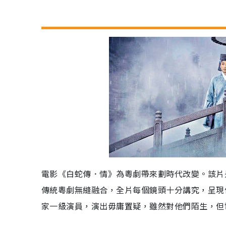
電影《白蛇傳．情》為粵劇帶來劃時代改變。該片
傳統粵劇無縫融合，全片每個鏡頭十分講究，呈現
家一級演員，演出毋庸置疑，雖然對他們陌生，但