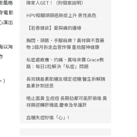
術風格
障家人GET！（附個案說明）
令電影
HPV相關頭頸癌新症上升 男性高危
心演出
【若善健談】愛與痛的邊緣
胸悶、頭脹、手腳麻痺？黃祥興不靠藥
海以洶
物 1個月拆走血管炸彈 重拾醒神健康
亦
私密處痕癢、灼痛、異味來襲 Grace教
路：每日1粒解決「私密」問題
長效胰島素助糖友穩定控糖 醫生拆解胰
。）
島素針劑迷思
唔止面黃 生痘痘 長期攰都可能肝損傷 黃
祥興逆轉肝機能 慶幸及早護肝
血糖失控好傷「心」!