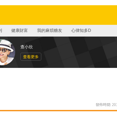
刊
健康財富
我的麻煩糖友
心律知多D
查小欣
查看更多
發佈時間: 201