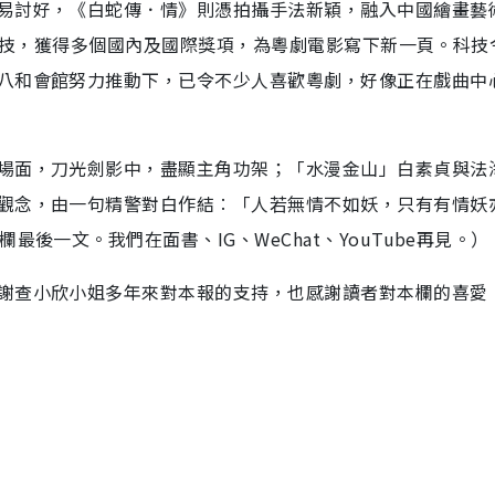
易討好，《白蛇傳．情》則憑拍攝手法新穎，融入中國繪畫藝
統x科技，獲得多個國內及國際獎項，為粵劇電影寫下新一頁。科技
八和會館努力推動下，已令不少人喜歡粵劇，好像正在戲曲中
場面，刀光劍影中，盡顯主角功架；「水漫金山」白素貞與法
觀念，由一句精警對白作結︰「人若無情不如妖，只有有情妖
後一文。我們在面書、IG、WeChat、YouTube再見。）
謝查小欣小姐多年來對本報的支持，也感謝讀者對本欄的喜愛