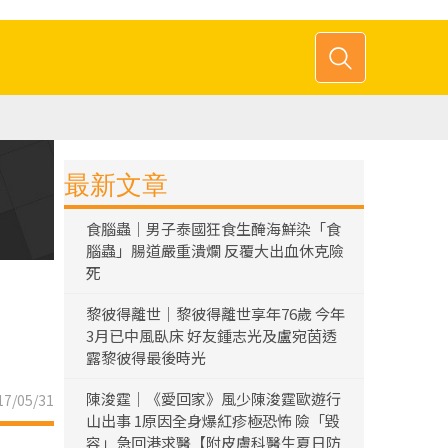
最新文章
食腦蟲｜男子泰國狂食生醃海鮮染「食
腦蟲」腸道嚴重潰爛 反覆大出血休克險
死
黎彼得離世｜黎彼得離世享年76歲 今年
3月已中風臥床 好友鍾志光及盧宛茵透
露黎彼得最後時光
陳浚霆｜《愛回家》風少陳浚霆歐遊行
7/05/31
山出事 1原因全身爆紅疹極恐怖 險「毀
容」急回港求醫【附皮膚科醫生夏日防