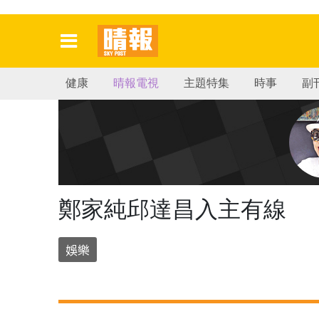
健康
晴報電視
主題特集
時事
副
鄭家純邱達昌入主有線
娛樂