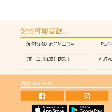
您也可能喜歡...
《好聲好戲》應開第二部曲
「賞你
《真．三國無双》精采！
ViuT
晴報 Sky Post