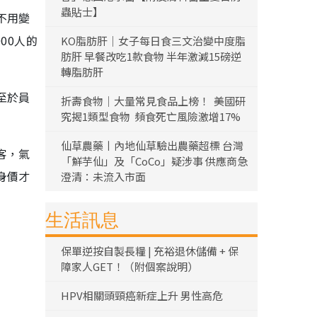
蟲貼士】
不用變
00人的
KO脂肪肝｜女子每日食三文治變中度脂
肪肝 早餐改吃1款食物 半年激減15磅逆
轉脂肪肝
至於員
折壽食物｜大量常見食品上榜！ 美國研
究揭1類型食物 頻食死亡風險激增17%
仙草農藥丨內地仙草驗出農藥超標 台灣
客，氣
「鮮芋仙」及「CoCo」疑涉事 供應商急
身價才
澄清：未流入市面
生活訊息
保單逆按自製長糧 | 充裕退休儲備 + 保
障家人GET！（附個案說明）
HPV相關頭頸癌新症上升 男性高危