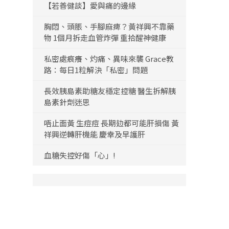
【若善健談】愛與痛的邊緣
胸悶、頭脹、手腳麻痺？黃祥興不靠藥
物 1個月拆走血管炸彈 重拾醒神健康
私密處痕癢、灼痛、異味來襲 Grace教
路：每日1粒解決「私密」問題
長效胰島素助糖友穩定控糖 醫生拆解胰
島素針劑迷思
唔止面黃 生痘痘 長期攰都可能肝損傷 黃
祥興逆轉肝機能 慶幸及早護肝
血糖失控好傷「心」!