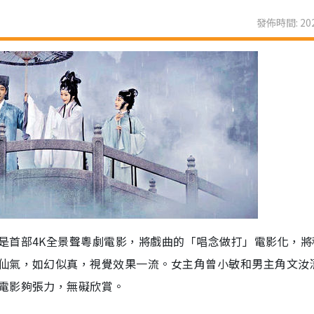
發佈時間: 202
是首部4K全景聲粵劇電影，將戲曲的「唱念做打」電影化，將
仙氣，如幻似真，視覺效果一流。女主角曾小敏和男主角文汝
電影夠張力，無礙欣賞。