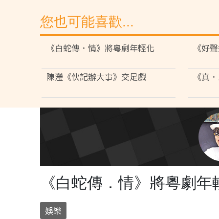
您也可能喜歡...
《白蛇傳．情》將粵劇年輕化
《好聲
陳瀅《伙記辦大事》交足戲
《真．
《白蛇傳．情》將粵劇年
娛樂