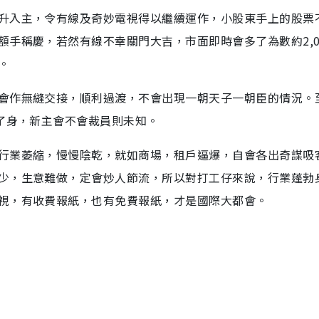
升入主，令有線及奇妙電視得以繼續運作，小股東手上的股票
手稱慶，若然有線不幸關門大吉，市面即時會多了為數約2,0
。
會作無縫交接，順利過渡，不會出現一朝天子一朝臣的情況。
了身，新主會不會裁員則未知。
行業萎縮，慢慢陰乾，就如商場，租戶逼爆，自會各出奇謀吸
少，生意難做，定會炒人節流，所以對打工仔來說，行業蓬勃
視，有收費報紙，也有免費報紙，才是國際大都會。