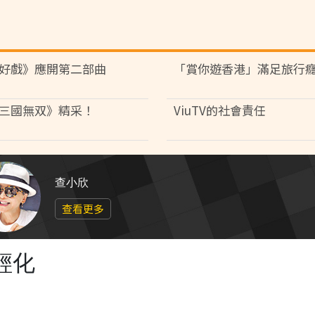
好戲》應開第二部曲
「賞你遊香港」滿足旅行
三國無双》精采！
ViuTV的社會責任
查小欣
查看更多
輕化