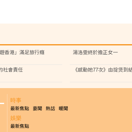
遊香港」滿足旅行癮
湯洛雯終於擔正女一
V的社會責任
《感動她77次》由掟煲到
時事
最新焦點
要聞
熱話
暖聞
娛樂
最新焦點