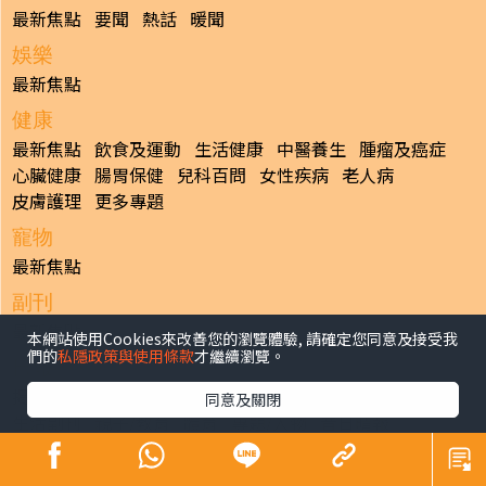
最新焦點
要聞
熱話
暖聞
娛樂
最新焦點
健康
最新焦點
飲食及運動
生活健康
中醫養生
腫瘤及癌症
心臟健康
腸胃保健
兒科百問
女性疾病
老人病
皮膚護理
更多專題
寵物
最新焦點
副刊
最新焦點
本網站使用Cookies來改善您的瀏覽體驗, 請確定您同意及接受我
們的
私隱政策與使用條款
才繼續瀏覽。
日報
揭頁版
港聞
財經/地產
中國/國際
娛樂
Healthy Life
同意及關閉
生活副刊
親子/教育
體育
專題/人物
昔日晴報
香港經濟日報版權所有©2026