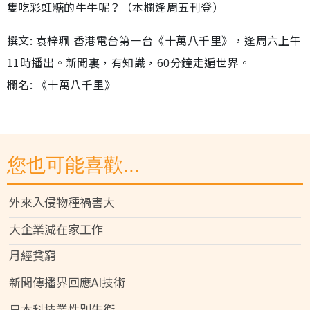
隻吃彩虹糖的牛牛呢？（本欄逢周五刊登）
撰文: 袁梓珮 香港電台第一台《十萬八千里》，逢周六上午
11時播出。新聞裏，有知識，60分鐘走遍世界。
欄名: 《十萬八千里》
您也可能喜歡...
外來入侵物種禍害大
大企業減在家工作
月經貧窮
新聞傳播界回應AI技術
日本科技業性別失衡