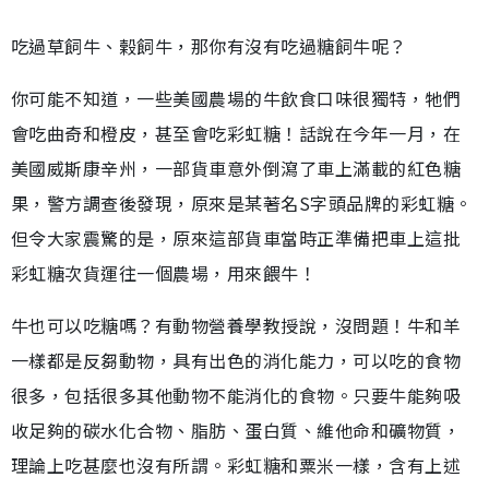
吃過草飼牛、榖飼牛，那你有沒有吃過糖飼牛呢？
你可能不知道，一些美國農場的牛飲食口味很獨特，牠們
會吃曲奇和橙皮，甚至會吃彩虹糖！話說在今年一月，在
美國威斯康辛州，一部貨車意外倒瀉了車上滿載的紅色糖
果，警方調查後發現，原來是某著名S字頭品牌的彩虹糖。
但令大家震驚的是，原來這部貨車當時正準備把車上這批
彩虹糖次貨運往一個農場，用來餵牛！
牛也可以吃糖嗎？有動物營養學教授說，沒問題！牛和羊
一樣都是反芻動物，具有出色的消化能力，可以吃的食物
很多，包括很多其他動物不能消化的食物。只要牛能夠吸
收足夠的碳水化合物、脂肪、蛋白質、維他命和礦物質，
理論上吃甚麼也沒有所謂。彩虹糖和粟米一樣，含有上述