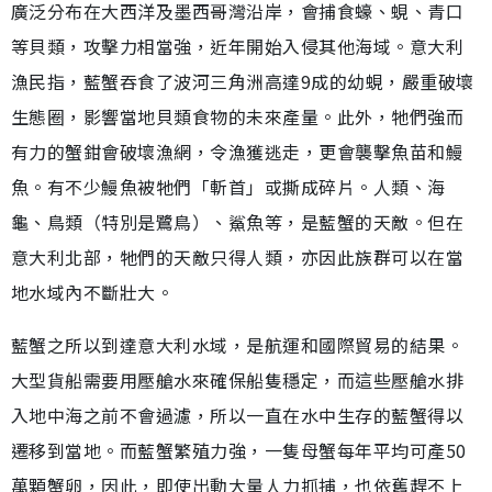
廣泛分布在大西洋及墨西哥灣沿岸，會捕食蠔、蜆、青口
等貝類，攻擊力相當強，近年開始入侵其他海域。意大利
漁民指，藍蟹吞食了波河三角洲高達9成的幼蜆，嚴重破壞
生態圈，影響當地貝類食物的未來產量。此外，牠們強而
有力的蟹鉗會破壞漁網，令漁獲逃走，更會襲擊魚苗和鰻
魚。有不少鰻魚被牠們「斬首」或撕成碎片。人類、海
龜、鳥類（特別是鷺鳥）、鯊魚等，是藍蟹的天敵。但在
意大利北部，牠們的天敵只得人類，亦因此族群可以在當
地水域內不斷壯大。
藍蟹之所以到達意大利水域，是航運和國際貿易的結果。
大型貨船需要用壓艙水來確保船隻穩定，而這些壓艙水排
入地中海之前不會過濾，所以一直在水中生存的藍蟹得以
遷移到當地。而藍蟹繁殖力強，一隻母蟹每年平均可產50
萬顆蟹卵，因此，即使出動大量人力抓捕，也依舊趕不上