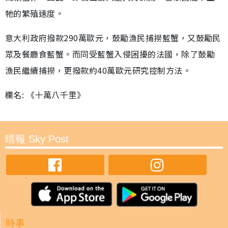
牠的繁殖速度。
意大利政府撥款290萬歐元，鼓勵漁民捕撈藍蟹，又鼓勵民
眾及餐廳食藍蟹。而同受藍蟹入侵困擾的法國，除了鼓勵
漁民繼續捕撈，更撥款約40萬歐元研究控制方法。
欄名: 《十萬八千里》
晴報 Sky Post
時事