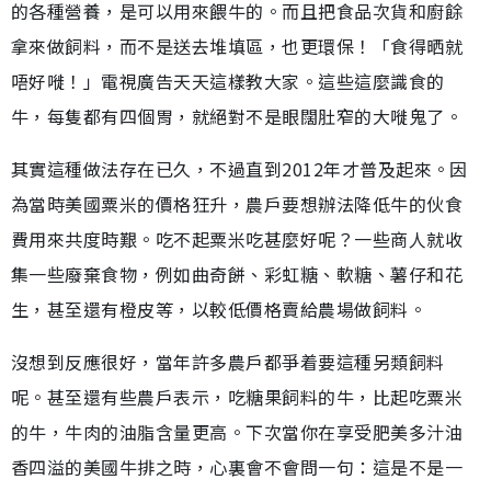
的各種營養，是可以用來餵牛的。而且把食品次貨和廚餘
拿來做飼料，而不是送去堆填區，也更環保！「食得晒就
唔好嘥！」電視廣告天天這樣教大家。這些這麼識食的
牛，每隻都有四個胃，就絕對不是眼闊肚窄的大嘥鬼了。
其實這種做法存在已久，不過直到2012年才普及起來。因
為當時美國粟米的價格狂升，農戶要想辦法降低牛的伙食
費用來共度時艱。吃不起粟米吃甚麼好呢？一些商人就收
集一些廢棄食物，例如曲奇餅、彩虹糖、軟糖、薯仔和花
生，甚至還有橙皮等，以較低價格賣給農場做飼料。
沒想到反應很好，當年許多農戶都爭着要這種另類飼料
呢。甚至還有些農戶表示，吃糖果飼料的牛，比起吃粟米
的牛，牛肉的油脂含量更高。下次當你在享受肥美多汁油
香四溢的美國牛排之時，心裏會不會問一句：這是不是一