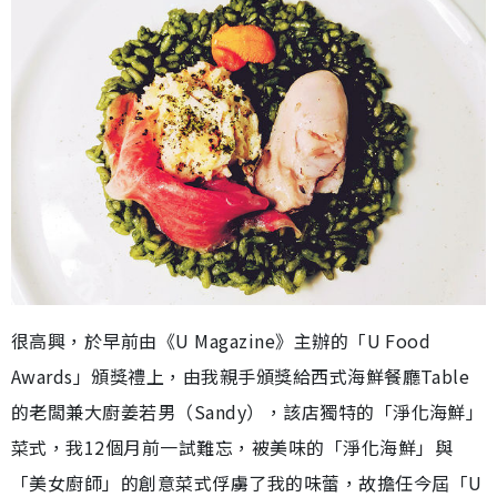
很高興，於早前由《U Magazine》主辦的「U Food
Awards」頒獎禮上，由我親手頒獎給西式海鮮餐廳Table
的老闆兼大廚姜若男（Sandy），該店獨特的「淨化海鮮」
菜式，我12個月前一試難忘，被美味的「淨化海鮮」與
「美女廚師」的創意菜式俘虜了我的味蕾，故擔任今屆「U