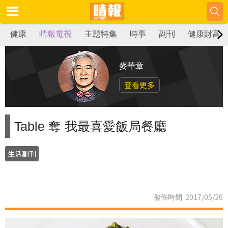
健康
晴報電視
主題特集
時事
副刊
健康財富
麥華章
查看更多
Table 奪 我最喜愛飯局餐廳
生活副刊
發佈時間: 2017/05/26