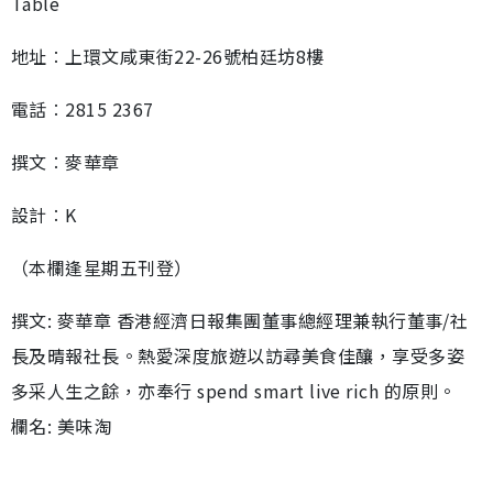
Table
地址︰上環文咸東街22-26號柏廷坊8樓
電話︰2815 2367
撰文︰麥華章
設計︰K
（本欄逢星期五刊登）
撰文: 麥華章 香港經濟日報集團董事總經理兼執行董事/社
長及晴報社長。熱愛深度旅遊以訪尋美食佳釀，享受多姿
多采人生之餘，亦奉行 spend smart live rich 的原則。
欄名: 美味淘