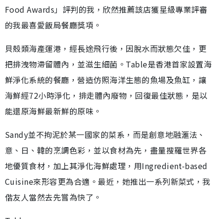
Food Awards」評判的我，欣然推薦該店獲星級專業評審
的我最喜愛飯局餐廳獎項。
貝殼類海產運港，經長途飛行後，因脫水而狀態欠佳，更
把排洩物滯留體內，並滋生細菌。Table是香港首家設置海
鮮淨化系統的餐廳，營造仿照海洋生態的魚場及魚缸，讓
海鮮經72小時淨化，排走體內廢物，回復最佳狀態，是以
能還原海鮮最新鮮的原味。
Sandy並不拘泥於某一國家的菜系，而是創意地融滙法、
意、日、韓的烹調色彩，並以食材為先，盡量搜羅世界各
地優質食材，加上其淨化海鮮處理，用Ingredient-based
Cuisine來形容更為合適。最近，她推出一系列新菜式，我
偕友人當然去先嘗為快了。