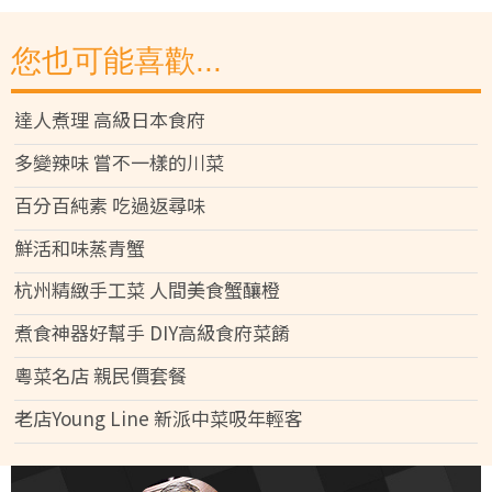
您也可能喜歡...
達人煮理 高級日本食府
多變辣味 嘗不一樣的川菜
百分百純素 吃過返尋味
鮮活和味蒸青蟹
杭州精緻手工菜 人間美食蟹釀橙
煮食神器好幫手 DIY高級食府菜餚
粵菜名店 親民價套餐
老店Young Line 新派中菜吸年輕客