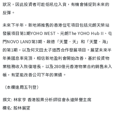
狀況，因此投資者可趁低吼位入貨，有機會捕捉到未來的
反彈。
未來下半年，新地將推售的香港住宅項目包括元朗天榮站
發展項目第1期YOHO WEST、元朗The YOHO Hub II、屯
門NOVO LAND第3期、啟德「天璽．天」和「天璽．海」
的第1期，以及何文田太子道西合作發展項目。展望未來半
年美國息率見頂，相信新地盈利會開始改善，基於投資物
業租務收入恢復增長，以及280億元香港物業合約銷售未入
帳，有望能改善公司下年的業績。
（本欄逢周五刊登）
撰文: 林家亨 香港股票分析師協會永遠榮譽主席
欄名: 股林展望