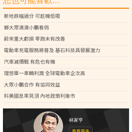
您也可能喜歡...
新地跌幅過分 可趁機低吸
夥大眾滴滴小鵬看俏
蔚來重大虧損 零跑未有改善
電動車充電服務將普及 基石科技具發展潛力
汽車減價戰 有危也有機
理想單一車輛利潤 全球電動車企次高
大眾小鵬合作 有協同效益
料美國息率見頂 內地政策利後市
林家亨
查看更多