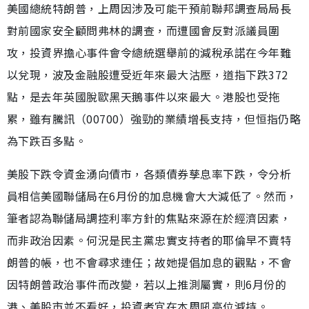
美國總統特朗普，上周因涉及可能干預前聯邦調查局局長
對前國家安全顧問弗林的調查，而遭國會反對派議員圍
攻，投資界擔心事件會令總統選舉前的減稅承諾在今年難
以兌現，波及金融股遭受近年來最大沽壓，道指下跌372
點，是去年英國脫歐黑天鵝事件以來最大。港股也受拖
累，雖有騰訊（00700）強勁的業績增長支持，但恒指仍略
為下跌百多點。
美股下跌令資金湧向債市，各類債券孳息率下跌，令分析
員相信美國聯儲局在6月份的加息機會大大減低了。然而，
筆者認為聯儲局調控利率方針的焦點來源在於經濟因素，
而非政治因素。何況是民主黨忠實支持者的耶倫早不賣特
朗普的帳，也不會尋求連任；故她提倡加息的觀點，不會
因特朗普政治事件而改變，若以上推測屬實，則6月份的
港、美股市並不看好，投資者宜在本周吼高位減持。