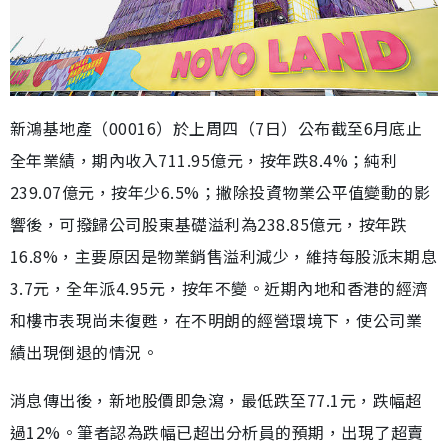
新鴻基地產（00016）於上周四（7日）公布截至6月底止
全年業績，期內收入711.95億元，按年跌8.4%；純利
239.07億元，按年少6.5%；撇除投資物業公平值變動的影
響後，可撥歸公司股東基礎溢利為238.85億元，按年跌
16.8%，主要原因是物業銷售溢利減少，維持每股派末期息
3.7元，全年派4.95元，按年不變。近期內地和香港的經濟
和樓市表現尚未復甦，在不明朗的經營環境下，使公司業
績出現倒退的情況。
消息傳出後，新地股價即急瀉，最低跌至77.1元，跌幅超
過12%。筆者認為跌幅已超出分析員的預期，出現了超賣