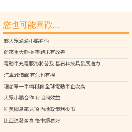
您也可能喜歡...
夥大眾滴滴小鵬看俏
蔚來重大虧損 零跑未有改善
電動車充電服務將普及 基石科技具發展潛力
汽車減價戰 有危也有機
理想單一車輛利潤 全球電動車企次高
大眾小鵬合作 有協同效益
料美國息率見頂 內地政策利後市
比亞迪發盈喜 後市續看好