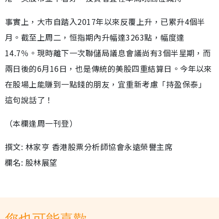
事實上，大市自踏入2017年以來反覆上升，已累升4個半
月。截至上周二，恒指期內升幅達3263點，幅度達
14.7％。現時離下一次聯儲局議息會議尚有3個半星期，而
兩日後的6月16日，也是傳統的美股四重結算日。今年以來
在股場上能賺到一點錢的朋友，宜重新考慮「持盈保泰」
這句說話了！
（本欄逢周一刊登）
撰文: 林家亨 香港股票分析師協會永遠榮譽主席
欄名: 股林展望