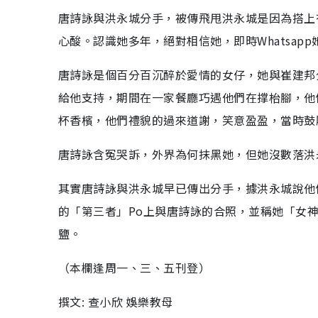
唐詩詠與洪永城分手，被傳飛甩洪永城是因為搭上
心酸。認識她多年，絕對相信她，即時Whatsa
唐詩詠是個百分百沉醉於愛情的女仔，她與崔建邦
給他支持，期間在一家餐廳巧遇他們在撑枱腳，他
杯香檳，他們禮貌的過來道謝，笑意盈盈，當時鼓
唐詩詠含冤哭訴，外界為何抹黑她，但她沒數落洪
其實唐詩詠與洪永城早已傳出分手，據洪永城說他
的「第三者」Po上與唐詩詠的合照，並稱她「女神
鹽。
（本欄逢周一、三、五刊登）
撰文: 查小欣 娛樂教母