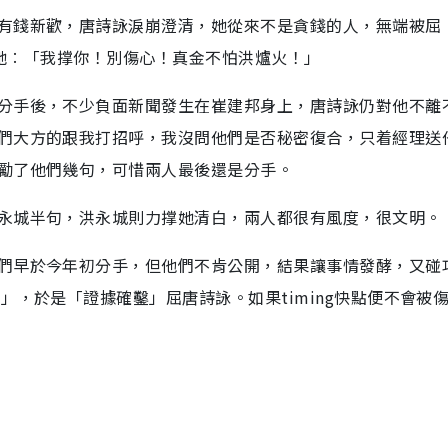
有錢新歡，唐詩詠淚崩澄清，她從來不是貪錢的人，無端被屈
pp她︰「我撑你！別傷心！真金不怕洪爐火！」
分手後，不少負面新聞發生在崔建邦身上，唐詩詠仍對他不離
們大方的跟我打招呼，我沒問他們是否秘密復合，只着經理送
勵了他們幾句，可惜兩人最後還是分手。
永城半句，洪永城則力撑她清白，兩人都很有風度，很文明。
們早於今年初分手，但他們不肯公開，結果讓事情發酵，又碰
」，於是「證據確鑿」屈唐詩詠。如果timing快點便不會被