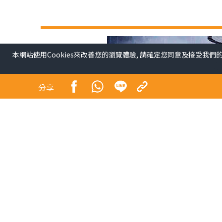
本網站使用Cookies來改善您的瀏覽體驗, 請確定您同意及接受我們
分享
電影《白蛇傳．情》為粵劇帶來劃時代改變。該片
傳統粵劇無縫融合，全片每個鏡頭十分講究，呈現
家一級演員，演出毋庸置疑，雖然對他們陌生，但