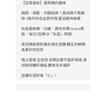
【若善健談】愛與痛的邊緣
胸悶、頭脹、手腳麻痺？黃祥興不靠藥
物 1個月拆走血管炸彈 重拾醒神健康
私密處痕癢、灼痛、異味來襲 Grace教
路：每日1粒解決「私密」問題
長效胰島素助糖友穩定控糖 醫生拆解胰
島素針劑迷思
唔止面黃 生痘痘 長期攰都可能肝損傷 黃
祥興逆轉肝機能 慶幸及早護肝
血糖失控好傷「心」!