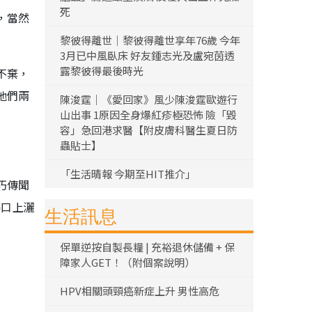
死
，當然
黎彼得離世｜黎彼得離世享年76歲 今年
3月已中風臥床 好友鍾志光及盧宛茵透
露黎彼得最後時光
不棄，
他們兩
陳浚霆｜《愛回家》風少陳浚霆歐遊行
山出事 1原因全身爆紅疹極恐怖 險「毀
容」急回港求醫【附皮膚科醫生夏日防
蟲貼士】
「生活晴報 今期至HIT推介」
巧傳聞
傷口上灑
生活訊息
保單逆按自製長糧 | 充裕退休儲備 + 保
障家人GET！（附個案說明）
HPV相關頭頸癌新症上升 男性高危