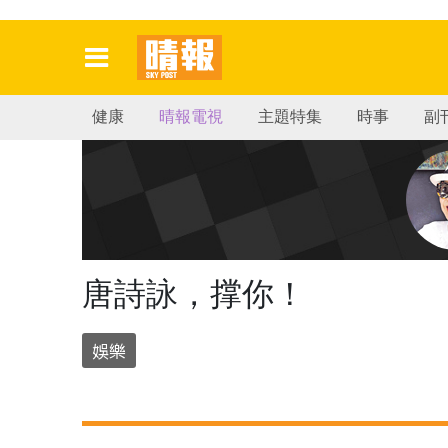
健康
晴報電視
主題特集
時事
副
唐詩詠，撑你！
娛樂