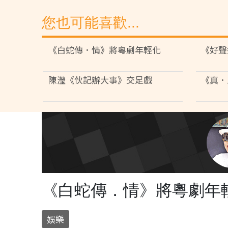
您也可能喜歡...
《白蛇傳．情》將粵劇年輕化
《好聲
陳瀅《伙記辦大事》交足戲
《真．
《白蛇傳．情》將粵劇年
娛樂