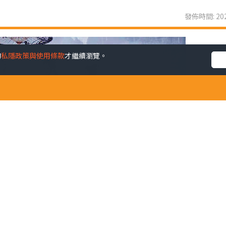
發佈時間: 202
的
私隱政策與使用條款
才繼續瀏覽。
是首部4K全景聲粵劇電影，將戲曲的「唱念做打」電影化，將
仙氣，如幻似真，視覺效果一流。女主角曾小敏和男主角文汝
電影夠張力，無礙欣賞。