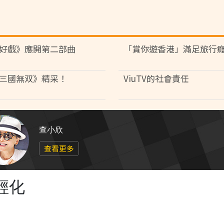
好戲》應開第二部曲
「賞你遊香港」滿足旅行
三國無双》精采！
ViuTV的社會責任
查小欣
查看更多
輕化