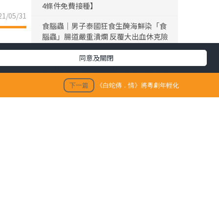
4條件免費接種】
1/05/31
食腦蟲｜男子泰國狂食生醃海鮮染「食
腦蟲」腸道嚴重潰爛 反覆大出血休克險
死
同意及關閉
黎彼得離世｜黎彼得離世享年76歲 今年
3月已中風臥床 好友鍾志光及盧宛茵透
下一篇
《白蛇傳．情》將粵劇年輕化
露黎彼得最後時光
陳浚霆｜《愛回家》風少陳浚霆歐遊行
山出事 1原因全身爆紅疹極恐怖 險「毀
容」急回港求醫【附皮膚科醫生夏日防
蟲貼士】
「生活晴報 今期至HIT推介」
科技與
清是國
生活訊息
保單逆按自製長糧 | 充裕退休儲備 + 保