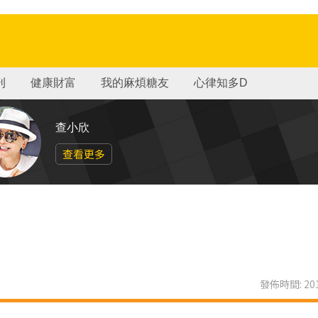
刊
健康財富
我的麻煩糖友
心律知多D
查小欣
查看更多
發佈時間: 201