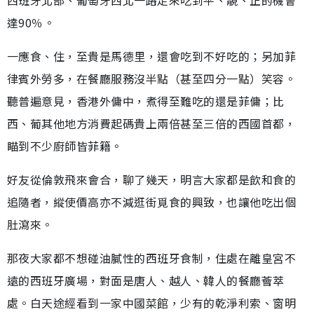
達90％。
一應食、住，至貴是馬德里，還會吃到不好吃的；另加菲
律賓外勞多，在餐廳服務沒半點（甚至四分一點）笑容。
聽普遍意見，香港外傭中，煮得至難吃的還是菲傭；比
西、葡其他地方消費起碼貴上兩倍甚至三倍的西國首都，
瞄到不少廚師皆菲籍。
好友從倫敦飛來會合，聊了幾天，明言大家都是飲和食的
追隨者，縱使價高亦不減逛街覓食的興致，也讓他吃出個
肚瀉來。
那夜大家都不想碰油膩性的西班牙食制，住處在離皇宮不
遠的西班牙廣場，對面是唐人、越人、韓人的餐廳薈萃
處。白天途經看到一家中國菜館，少有的乾淨利索、窗明