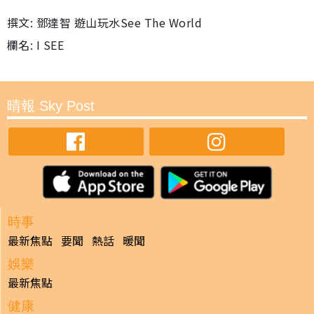
撰文: 鄧達智 遊山玩水See The World
欄名: I SEE
晴報 Sky Post
時事
最新焦點
要聞
熱話
暖聞
娛樂
最新焦點
健康