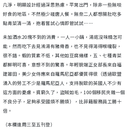
几淨，明顯設計經過深思熟慮。平常出門，除非一些無啖
好食的地區，不然極少碰唐人餐。無奈二人都想腸肚吃多
點青菜清一清，抱着嘗試心情即管試試……
未加酒水20塊不到的消費，一人一小鍋，湯底沒味精怎可
能，然而吃下去見淆湯有豬骨香，也不見得渴得喉嚨裂，
很不錯。蝦的質素不低，其他如豆腐幾樣，五、七種青菜
都鮮明可喜，意想不到的驚喜。年輕貌端正女部長來自福
建莆田，美少女侍應來自羅馬尼亞都優質得很（透過歐盟
湧入的勞工不少是羅馬尼亞人，支持脫歐的英國人不少有
這方面的憂慮。貧窮久了，盜賊如毛，100個移民夾雜一個
不良分子，足夠承受國煩不勝煩），比菲籍服務員工勝十
倍。
（本欄逢周三至五刊登）