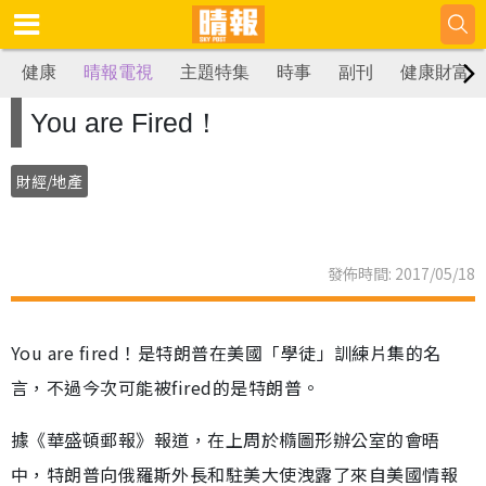
健康
晴報電視
主題特集
時事
副刊
健康財富
You are Fired！
財經/地產
發佈時間: 2017/05/18
You are fired！是特朗普在美國「學徒」訓練片集的名
言，不過今次可能被fired的是特朗普。
據《華盛頓郵報》報道，在上周於橢圖形辦公室的會晤
中，特朗普向俄羅斯外長和駐美大使洩露了來自美國情報