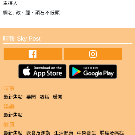
主持人
欄名: 政•經•頑石不低頭
晴報 Sky Post
時事
最新焦點
要聞
熱話
暖聞
娛樂
最新焦點
健康
最新焦點
飲食及運動
生活健康
中醫養生
腫瘤及癌症