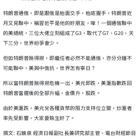
特朗普通俄，即是跟俄是枱面交手，枱底握手，特朗普近
月又見聯中，稱習近平是他的好朋友，嗱！一個通俄聯中
的美總統，三位大佬立刻組成了G3，取代了G7、G20，天
下三分，世界紛爭會少。
但如特朗普無得撈，即繼任者必然不能通俄，亦分分鐘不
可能聯中，美與中俄抗，世界怎有寧日？
所以當特朗普無得撈危機一出，美元即跌，美滙指數跌回
特朗普當選後的全部升幅，金價升，股跌。
由於美滙跌，美元兌各種貨幣的阻力支持位立變，炒滙者
率先受影響，大家要執生好了。
撰文: 石鏡泉 經濟日報副社長兼研究部主管、電台財經節目