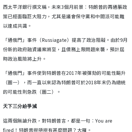
西太平洋銀行撰文稱，未來3個月前景︰特朗普的再通脹政
策已經面臨巨大阻力，尤其是議會保守黨和中間派可能難
以達成共識。
「通俄門」事件（Russiagate）提高了政治阻礙。由於9月
份新的政府融資議案將至，且債務上限問題來襲，預計屆
時政治風險將上升。
「通俄門」事件使到特朗普在2017年被彈劾的可能性飈升
（圖一），而一直以來認為特朗普可於2018年末仍為總統
的可能性則急跌（圖二）。
天下三分紛爭減
這兩個無論升跌，對特朗普言，都是一句︰You are
fired！特朗普撈唔撈有甚麼問題？大囉。