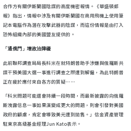
合作方有關伊斯蘭國陰謀的高度機密報情。《華盛頓郵
報》指出，情報中涉及有關伊斯蘭國在商用飛機上使用筆
記本電腦作為潛在攻擊武器的陰謀，而這份情報是由打入
恐怖組織內部的美國盟友提供的。
「通俄門」增政治障礙
此前聯邦調查局局長科米在就特朗普助手涉嫌與俄羅斯共
謀干預美國大選一事進行調查之際遭到解僱，為此特朗普
正在疲於應付來自各方的質疑……
「科米問題可能還會持續一段時間，而最新披露的向俄羅
斯洩露信息一事如果演變成更大的問題，則會引發對美國
政府的顧慮，肯定會導致美元遭到拋售。」信金資產管理
駐東京高級基金經理Jun Kato表示。