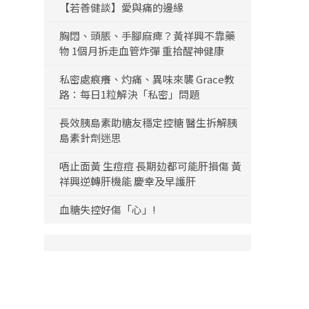
【若善健談】愛與痛的邊緣
胸悶、頭脹、手腳麻痺？黃祥興不靠藥
物 1個月拆走血管炸彈 重拾醒神健康
私密處痕癢、灼痛、異味來襲 Grace教
路：每日1粒解決「私密」問題
長效胰島素助糖友穩定控糖 醫生拆解胰
島素針劑迷思
唔止面黃 生痘痘 長期攰都可能肝損傷 黃
祥興逆轉肝機能 慶幸及早護肝
血糖失控好傷「心」!