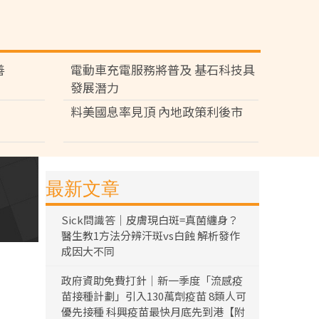
善
電動車充電服務將普及 基石科技具
發展潛力
料美國息率見頂 內地政策利後市
最新文章
Sick問識答｜皮膚現白斑=真菌纏身？
醫生教1方法分辨汗斑vs白蝕 解析發作
成因大不同
政府資助免費打針｜新一季度「流感疫
苗接種計劃」引入130萬劑疫苗 8類人可
優先接種 科興疫苗最快月底先到港【附