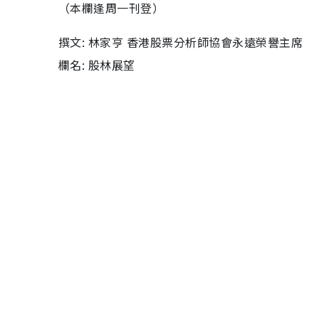
（本欄逢周一刊登）
撰文: 林家亨 香港股票分析師協會永遠榮譽主席
欄名: 股林展望