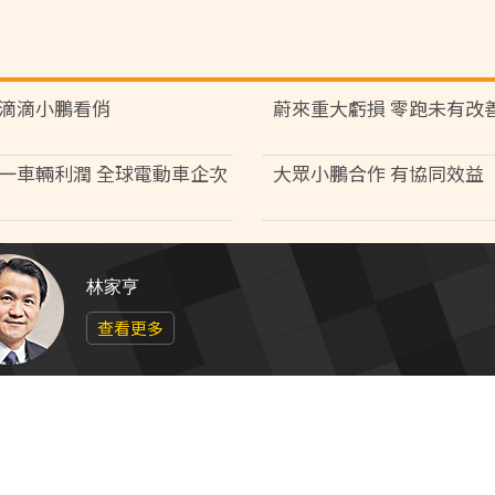
滴滴小鵬看俏
蔚來重大虧損 零跑未有改
一車輛利潤 全球電動車企次
大眾小鵬合作 有協同效益
林家亨
查看更多