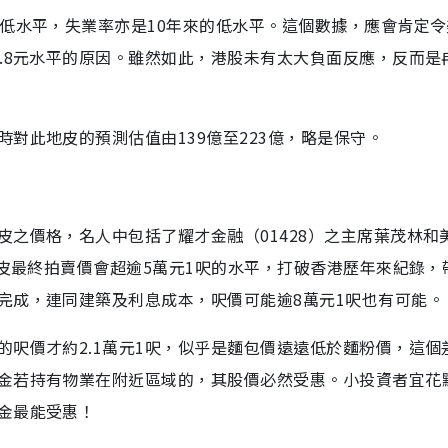
最低水平，失業率亦是10年來的低水平。這個數據，應會肯定
.8元水平的原因。雖然如此，港股未有太大負面反應，反而是
對此地皮的預測估值由139億至223億，略是保守。
之價格，名人中包括了耀才金融（01428）之主席葉茂林和
地皮最終拍賣價會超逾5萬元1呎的水平，打破香港歷年來紀錄，
完成，連同建築及利息成本，呎價可能逾8萬元1呎也有可能。
呎價才約2.1萬元1呎，似乎是麵包價遠遠低於麵粉價，這個
金若持有物業在附近區域的，其股價必然受惠。小投資者宜花
金最能受惠！