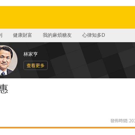
刊
健康財富
我的麻煩糖友
心律知多D
林家亨
查看更多
惠
發佈時間: 201