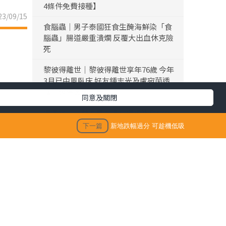
4條件免費接種】
3/09/15
食腦蟲｜男子泰國狂食生醃海鮮染「食
腦蟲」腸道嚴重潰爛 反覆大出血休克險
死
黎彼得離世｜黎彼得離世享年76歲 今年
3月已中風臥床 好友鍾志光及盧宛茵透
露黎彼得最後時光
同意及關閉
陳浚霆｜《愛回家》風少陳浚霆歐遊行
山出事 1原因全身爆紅疹極恐怖 險「毀
下一篇
新地跌幅過分 可趁機低吸
容」急回港求醫【附皮膚科醫生夏日防
蟲貼士】
「生活晴報 今期至HIT推介」
生活訊息
保單逆按自製長糧 | 充裕退休儲備 + 保