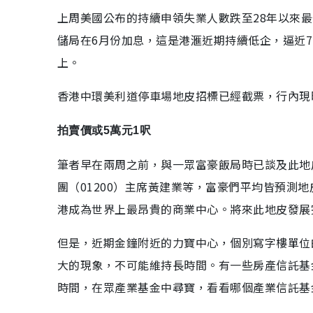
上周美國公布的持續申領失業人數跌至28年以來
儲局在6月份加息，這是港滙近期持續低企，逼近7
上。
香港中環美利道停車場地皮招標已經截票，行內現時
拍賣價或5萬元1呎
筆者早在兩周之前，與一眾富豪飯局時已談及此地皮
團（01200）主席黃建業等，富豪們平均皆預測
港成為世界上最昂貴的商業中心。將來此地皮發展
但是，近期金鐘附近的力寶中心，個別寫字樓單位的
大的現象，不可能維持長時間。有一些房產信託基
時間，在眾產業基金中尋寶，看看哪個產業信託基