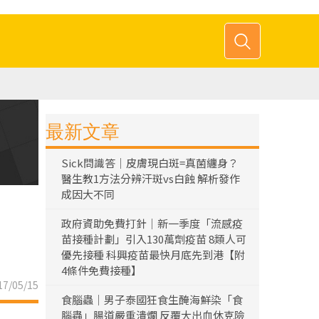
最新文章
Sick問識答｜皮膚現白斑=真菌纏身？
醫生教1方法分辨汗斑vs白蝕 解析發作
成因大不同
政府資助免費打針｜新一季度「流感疫
苗接種計劃」引入130萬劑疫苗 8類人可
優先接種 科興疫苗最快月底先到港【附
4條件免費接種】
7/05/15
食腦蟲｜男子泰國狂食生醃海鮮染「食
腦蟲」腸道嚴重潰爛 反覆大出血休克險