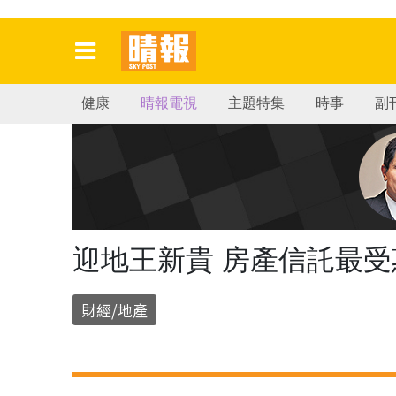
健康
晴報電視
主題特集
時事
副
迎地王新貴 房產信託最受
財經/地產