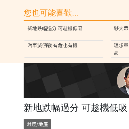
您也可能喜歡...
新地跌幅過分 可趁機低吸
夥大眾
汽車減價戰 有危也有機
理想單
高
新地跌幅過分 可趁機低吸
財經/地產