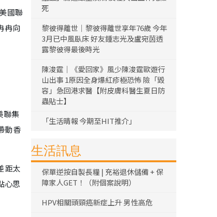
死
令美國聯
冉冉向
黎彼得離世｜黎彼得離世享年76歲 今年
3月已中風臥床 好友鍾志光及盧宛茵透
露黎彼得最後時光
陳浚霆｜《愛回家》風少陳浚霆歐遊行
山出事 1原因全身爆紅疹極恐怖 險「毀
容」急回港求醫【附皮膚科醫生夏日防
蟲貼士】
美聯集
「生活晴報 今期至HIT推介」
帶動香
生活訊息
差距太
保單逆按自製長糧 | 充裕退休儲備 + 保
障家人GET！（附個案說明）
點心思
HPV相關頭頸癌新症上升 男性高危