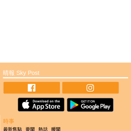
晴報 Sky Post
時事
最新焦點
要聞
熱話
暖聞