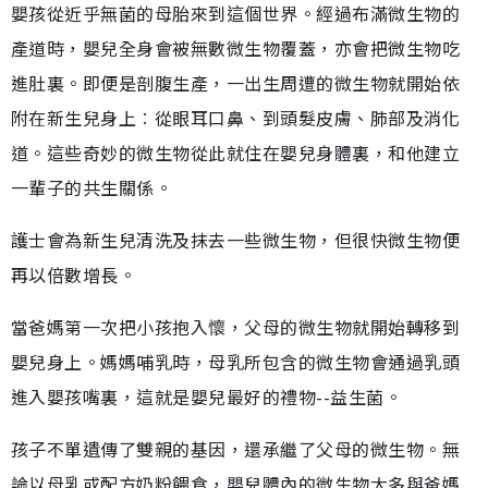
嬰孩從近乎無菌的母胎來到這個世界。經過布滿微生物的
產道時，嬰兒全身會被無數微生物覆蓋，亦會把微生物吃
進肚裏。即便是剖腹生產，一出生周遭的微生物就開始依
附在新生兒身上︰從眼耳口鼻、到頭髮皮膚、肺部及消化
道。這些奇妙的微生物從此就住在嬰兒身體裏，和他建立
一輩子的共生關係。
護士會為新生兒清洗及抹去一些微生物，但很快微生物便
再以倍數增長。
當爸媽第一次把小孩抱入懷，父母的微生物就開始轉移到
嬰兒身上。媽媽哺乳時，母乳所包含的微生物會通過乳頭
進入嬰孩嘴裏，這就是嬰兒最好的禮物--益生菌。
孩子不單遺傳了雙親的基因，還承繼了父母的微生物。無
論以母乳或配方奶粉餵食，嬰兒體內的微生物大多與爸媽