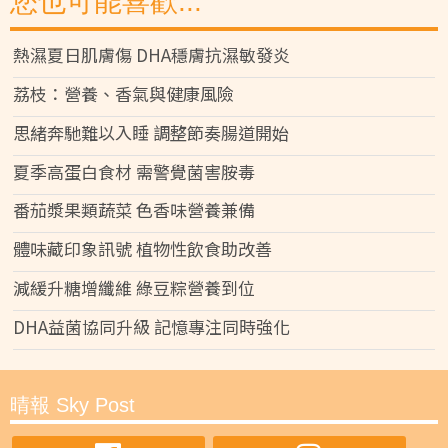
您也可能喜歡...
熱濕夏日肌膚傷 DHA穩膚抗濕敏發炎
荔枝：營養、香氣與健康風險
思緒奔馳難以入睡 調整節奏腸道開始
夏季高蛋白食材 需警覺菌害胺毒
番茄漿果類蔬菜 色香味營養兼備
體味藏印象訊號 植物性飲食助改善
減緩升糖增纖維 綠豆粽營養到位
DHA益菌協同升級 記憶專注同時強化
晴報 Sky Post