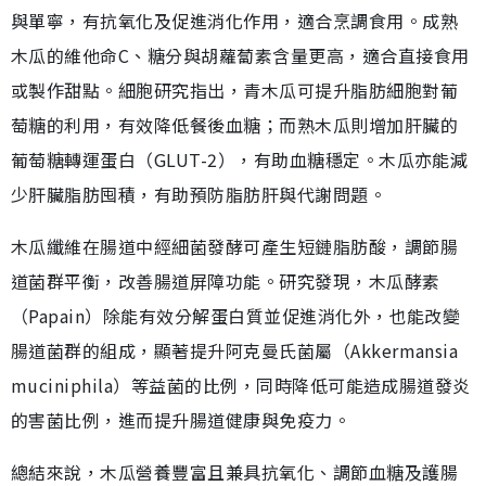
與單寧，有抗氧化及促進消化作用，適合烹調食用。成熟
木瓜的維他命C、糖分與胡蘿蔔素含量更高，適合直接食用
或製作甜點。細胞研究指出，青木瓜可提升脂肪細胞對葡
萄糖的利用，有效降低餐後血糖；而熟木瓜則增加肝臟的
葡萄糖轉運蛋白（GLUT-2），有助血糖穩定。木瓜亦能減
少肝臟脂肪囤積，有助預防脂肪肝與代謝問題。
木瓜纖維在腸道中經細菌發酵可產生短鏈脂肪酸，調節腸
道菌群平衡，改善腸道屏障功能。研究發現，木瓜酵素
（Papain）除能有效分解蛋白質並促進消化外，也能改變
腸道菌群的組成，顯著提升阿克曼氏菌屬（Akkermansia
muciniphila）等益菌的比例，同時降低可能造成腸道發炎
的害菌比例，進而提升腸道健康與免疫力。
總結來說，木瓜營養豐富且兼具抗氧化、調節血糖及護腸