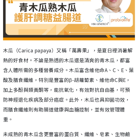
木瓜（Carica papaya）又稱「萬壽果」，是夏日裡消暑解
熱的好食材。不論是熟透的木瓜還是清爽的青木瓜，都富
含人體所需的多種營養成分。木瓜富含維他命A、C、E、葉
酸及膳食纖維，特別是豐富的β-胡蘿蔔素、維他命C與E，
加上多酚與類黃酮等，能抗氧化，有效對抗自由基，可預
防神經退化疾病及部分癌症。此外，木瓜也具抑菌功效，
而膳食纖維則有助腸道健康與血糖控制，並有效管理體
重。
未成熟的青木瓜含更豐富的蛋白質、纖維、皂素、生物鹼