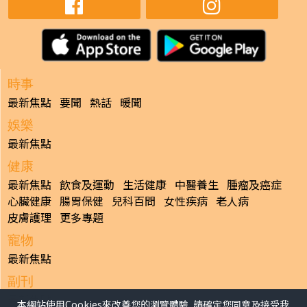
時事
最新焦點
要聞
熱話
暖聞
娛樂
最新焦點
健康
最新焦點
飲食及運動
生活健康
中醫養生
腫瘤及癌症
心臟健康
腸胃保健
兒科百問
女性疾病
老人病
皮膚護理
更多專題
寵物
最新焦點
副刊
最新焦點
本網站使用Cookies來改善您的瀏覽體驗, 請確定您同意及接受我