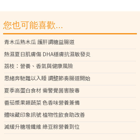
您也可能喜歡...
青木瓜熟木瓜 護肝調糖益腸道
熱濕夏日肌膚傷 DHA穩膚抗濕敏發炎
荔枝：營養、香氣與健康風險
思緒奔馳難以入睡 調整節奏腸道開始
夏季高蛋白食材 需警覺菌害胺毒
番茄漿果類蔬菜 色香味營養兼備
體味藏印象訊號 植物性飲食助改善
減緩升糖增纖維 綠豆粽營養到位