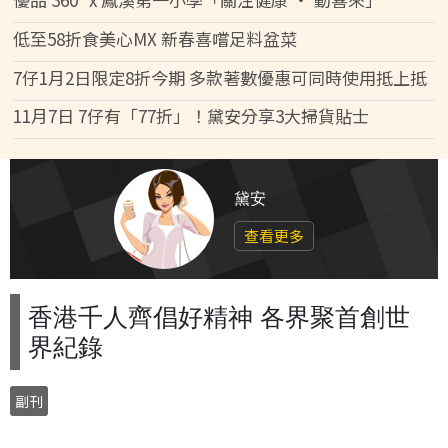
低至58折食美心MX 新春喜嚐足料盆菜
7仔1月2日限定8折今期 多款著數優惠可同時使用抵上抵
11月7日 7仔有「77折」！黛安分享3大掃貨貼士
黛安
查看更多
香港千人齊倡好精神 各界聚首創世
界紀錄
副刊