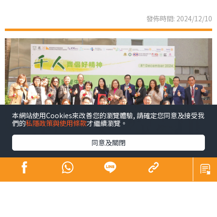
發佈時間: 2024/12/10
本網站使用Cookies來改善您的瀏覽體驗, 請確定您同意及接受我
們的
私隱政策與使用條款
才繼續瀏覽。
同意及關閉
青少年係未來社會嘅主人翁，佢哋嘅幸福感同時都係我們
未來幸福嘅所在。芸芸幸福感範疇之中，黛安認為精神健
康尤為重要，亦係近年社會各界關注所在。為咗凝聚更大