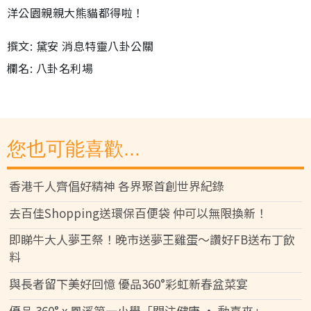
洋公園親親大熊貓都得啦！
撰文: 黛安 消息特靈八卦公關
欄名: 八卦名利場
您也可能喜歡...
香港千人齊倡好精神 各界聚首創世界紀錄
去百佳Shopping送環保百便袋 仲可以無限換新！
即睇牛大人夢王祭！晚市送夢王雞蛋～讚好FB送布丁飲
料
與長者留下美好回憶 優品360°彩虹新春盆菜宴
優品 360° x 鳳溪第一小學「關注健康 • 動喜來」