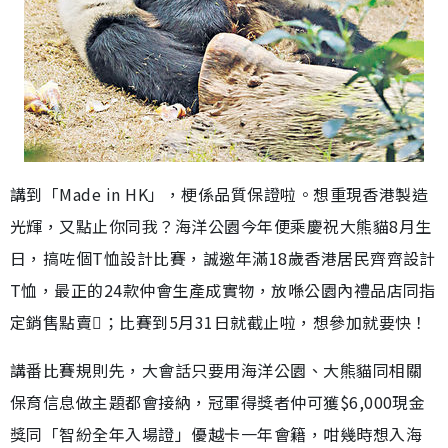
講到「Made in HK」，梗係品質保證啦。想重現香港製造
光輝，又點止你同我？海洋公園今年便乘慶祝大熊貓8月生
日，搞咗個T恤設計比賽，誠邀年滿18歲香港居民齊齊設計
T恤，最正的24款仲會生產成實物，放喺公園內禮品店同指
定銷售點賣；比賽到5月31日就截止啦，想參加就要快！
講番比賽規則先，大會話只要用海洋公園、大熊貓同相關
保育信息做主題都會接納，冠軍得獎者仲可獲$6,000現金
獎同「智紛全年入場證」優越卡一年會籍，咁幾時想入海