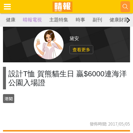
健康
晴報電視
主題特集
時事
副刊
健康財富
黛安
查看更多
設計T恤 賀熊貓生日 贏$6000連海洋
公園入場證
港聞
發佈時間: 2017/05/05