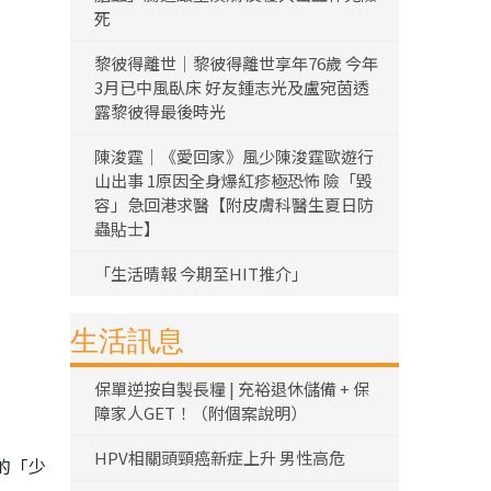
死
黎彼得離世｜黎彼得離世享年76歲 今年
3月已中風臥床 好友鍾志光及盧宛茵透
露黎彼得最後時光
陳浚霆｜《愛回家》風少陳浚霆歐遊行
山出事 1原因全身爆紅疹極恐怖 險「毀
容」急回港求醫【附皮膚科醫生夏日防
蟲貼士】
「生活晴報 今期至HIT推介」
生活訊息
保單逆按自製長糧 | 充裕退休儲備 + 保
障家人GET！（附個案說明）
HPV相關頭頸癌新症上升 男性高危
的「少