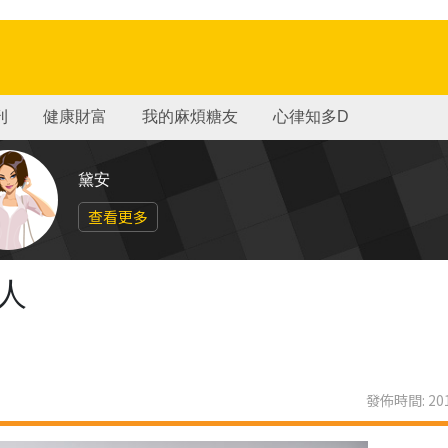
刊
健康財富
我的麻煩糖友
心律知多D
黛安
查看更多
人
發佈時間: 201