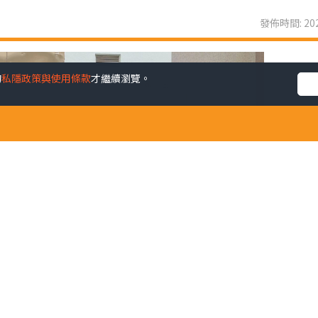
發佈時間: 202
的
私隱政策與使用條款
才繼續瀏覽。
係我們未來幸福嘅所在。芸芸幸福感範疇之中，黛安認為精神