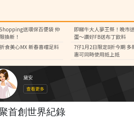
Shopping送環保百便袋 仲
即睇牛大人夢王祭！晚市
限換新！
蛋～讚好FB送布丁飲料
8折食美心MX 新春喜嚐足料
7仔1月2日限定8折今期 
惠可同時使用抵上抵
黛安
查看更多
界聚首創世界紀錄