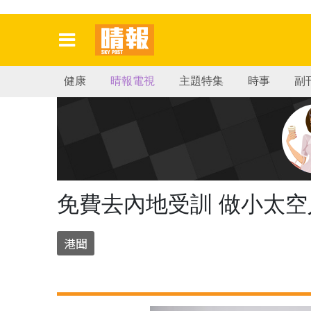
健康
晴報電視
主題特集
時事
副
免費去內地受訓 做小太空
港聞