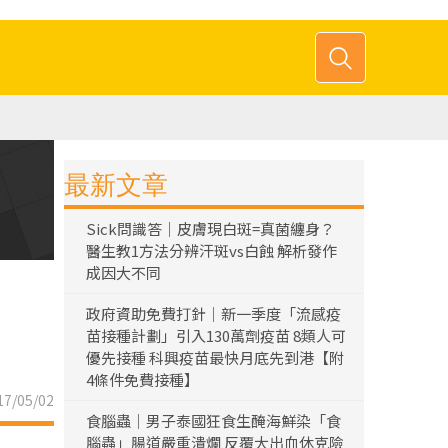
最新文章
Sick問識答｜皮膚現白斑=真菌纏身？
醫生教1方法分辨汗斑vs白蝕 解析發作
成因大不同
政府資助免費打針｜新一季度「流感疫
苗接種計劃」引入130萬劑疫苗 8類人可
優先接種 科興疫苗最快月底先到港【附
4條件免費接種】
7/05/02
食腦蟲｜男子泰國狂食生醃海鮮染「食
腦蟲」腸道嚴重潰爛 反覆大出血休克險