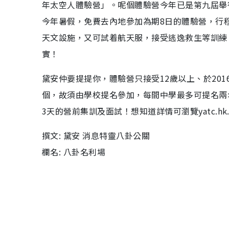
年太空人體驗營」。呢個體驗營今年已是第九屆舉
今年暑假，免費去內地參加為期8日的體驗營，行
天文設施，又可試着航天服，接受逃逸救生等訓練
實！
黛安仲要提提你，體驗營只接受12歲以上、於201
個，故須由學校提名參加，每間中學最多可提名兩
3天的營前集訓及面試！想知道詳情可瀏覽yatc.hk.s
撰文: 黛安 消息特靈八卦公關
欄名: 八卦名利場