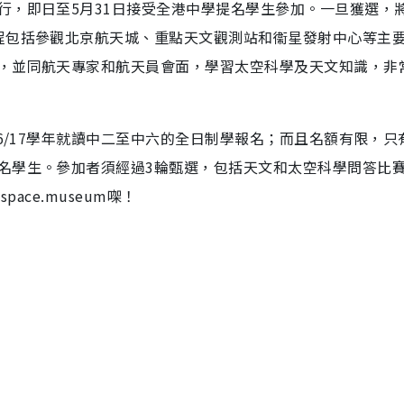
行，即日至5月31日接受全港中學提名學生參加。一旦獲選，
程包括參觀北京航天城、重點天文觀測站和衞星發射中心等主
，並同航天專家和航天員會面，學習太空科學及天文知識，非
6/17學年就讀中二至中六的全日制學報名；而且名額有限，只有
名學生。參加者須經過3輪甄選，包括天文和太空科學問答比
pace.museum㗎！