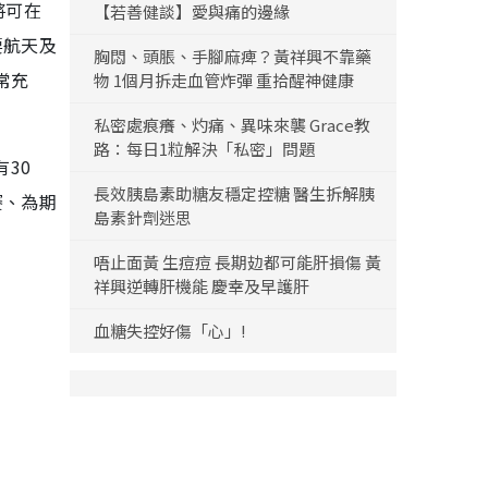
將可在
【若善健談】愛與痛的邊緣
要航天及
胸悶、頭脹、手腳麻痺？黃祥興不靠藥
常充
物 1個月拆走血管炸彈 重拾醒神健康
私密處痕癢、灼痛、異味來襲 Grace教
路：每日1粒解決「私密」問題
30
長效胰島素助糖友穩定控糖 醫生拆解胰
賽、為期
島素針劑迷思
唔止面黃 生痘痘 長期攰都可能肝損傷 黃
祥興逆轉肝機能 慶幸及早護肝
血糖失控好傷「心」!