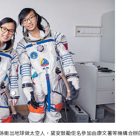
係衝出地球做太空人，黛安鼓勵佢名參加由康文署等機構合辦