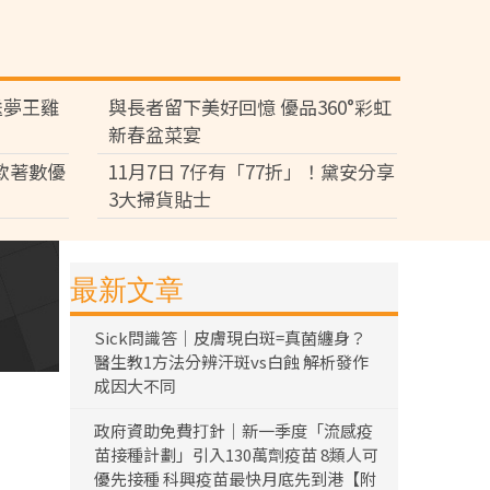
送夢王雞
與長者留下美好回憶 優品360°彩虹
新春盆菜宴
多款著數優
11月7日 7仔有「77折」！黛安分享
3大掃貨貼士
最新文章
Sick問識答｜皮膚現白斑=真菌纏身？
醫生教1方法分辨汗斑vs白蝕 解析發作
成因大不同
政府資助免費打針｜新一季度「流感疫
苗接種計劃」引入130萬劑疫苗 8類人可
優先接種 科興疫苗最快月底先到港【附