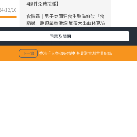
4條件免費接種】
4/12/10
食腦蟲｜男子泰國狂食生醃海鮮染「食
腦蟲」腸道嚴重潰爛 反覆大出血休克險
死
同意及關閉
黎彼得離世｜黎彼得離世享年76歲 今年
3月已中風臥床 好友鍾志光及盧宛茵透
下一篇
香港千人齊倡好精神 各界聚首創世界紀錄
露黎彼得最後時光
陳浚霆｜《愛回家》風少陳浚霆歐遊行
山出事 1原因全身爆紅疹極恐怖 險「毀
容」急回港求醫【附皮膚科醫生夏日防
蟲貼士】
「生活晴報 今期至HIT推介」
生活訊息
保單逆按自製長糧 | 充裕退休儲備 + 保
健康尤