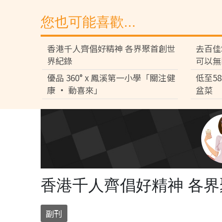
您也可能喜歡...
香港千人齊倡好精神 各界聚首創世
去百佳
界紀錄
可以無
優品 360° x 鳳溪第一小學「關注健
低至5
康 • 動喜來」
盆菜
香港千人齊倡好精神 各
副刊