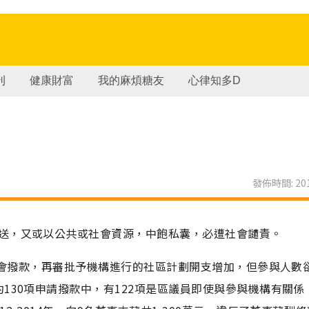
刊
健康財富
我的麻煩糖友
心律知多D
發佈時間: 201
送，又或以公共或社會資源，中飽私囊，必遭社會譴責。
區議會撥款，再審批予機構進行的社區計劃開支增加，但參與人數
130項申請撥款中，有122項是區議員即使與參與機構有關係