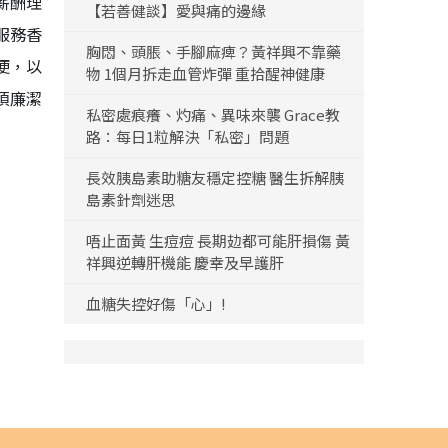
薪酬理
【若善健談】愛與痛的邊緣
服務香
胸悶、頭脹、手腳麻痺？黃祥興不靠藥
便，以
物 1個月拆走血管炸彈 重拾醒神健康
須廉潔
私密處痕癢、灼痛、異味來襲 Grace教
路：每日1粒解決「私密」問題
長效胰島素助糖友穩定控糖 醫生拆解胰
島素針劑迷思
唔止面黃 生痘痘 長期攰都可能肝損傷 黃
祥興逆轉肝機能 慶幸及早護肝
血糖失控好傷「心」!