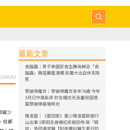
最新文章
食腦蟲｜男子泰國狂食生醃海鮮染「食
腦蟲」腸道嚴重潰爛 反覆大出血休克險
7/05/02
死
黎彼得離世｜黎彼得離世享年76歲 今年
3月已中風臥床 好友鍾志光及盧宛茵透
露黎彼得最後時光
卻減少
陳浚霆｜《愛回家》風少陳浚霆歐遊行
，但都
山出事 1原因全身爆紅疹極恐怖 險「毀
容」急回港求醫【附皮膚科醫生夏日防