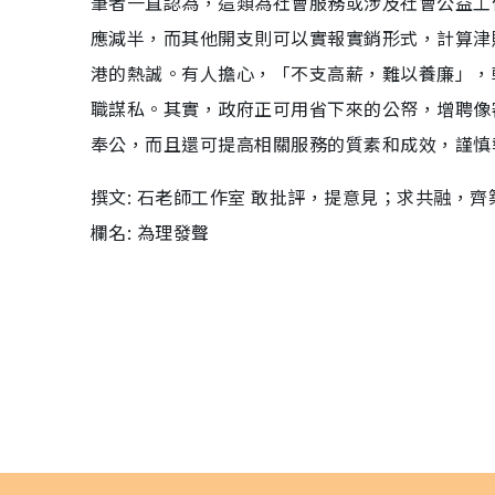
筆者一直認為，這類為社會服務或涉及社會公益工
應減半，而其他開支則可以實報實銷形式，計算津
港的熱誠。有人擔心，「不支高薪，難以養廉」，
職謀私。其實，政府正可用省下來的公帑，增聘像
奉公，而且還可提高相關服務的質素和成效，謹慎
撰文: 石老師工作室 敢批評，提意見；求共融，齊
欄名: 為理發聲