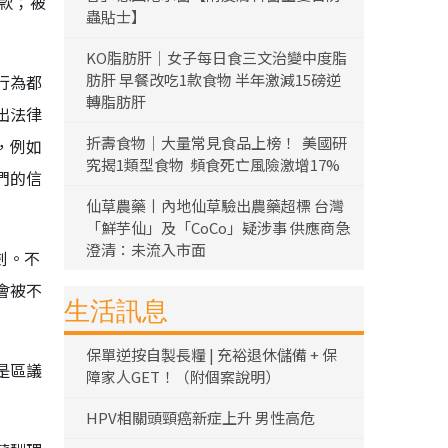
條款；被
蟲貼士】
KO脂肪肝｜女子每日食三文治變中度脂
肪肝 早餐改吃1款食物 半年激減15磅逆
行為都
轉脂肪肝
出法律
折壽食物｜大量常見食品上榜！ 美國研
，例如
究揭1類型食物 頻食死亡風險激增17%
們的信
仙草農藥丨內地仙草驗出農藥超標 台灣
「鮮芋仙」及「CoCo」疑涉事 供應商急
澄清：未流入市面
劃。不
會被不
生活訊息
保單逆按自製長糧 | 充裕退休儲備 + 保
是區議
障家人GET！（附個案說明）
HPV相關頭頸癌新症上升 男性高危