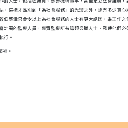
作的人士，包括區議員、慈善機構董事，甚至是立法會議員，
貼，這樣才區別到「為社會服務」的光環之外，還有多少真心
較低薪津只會令以上為社會服務的人士有更大誘因，乘工作之
審計署的監察人員，專責監察所有這類公職人士，務使他們必
執行。
築福。