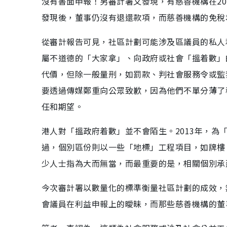
沒有書面申報！另審計署又發現，有慈善機構在2012
發現後，董事仍沒有退還款項，而慈善機構的免稅
從審計報告可見，社區計劃可能涉及區議員的私人
屬不道德的「大家拿」、向政府或社會「搵着數」
代價，但除一般量刑，如罰款、判社會服務令或監
要透過傳媒鄭重向公眾致歉，因為他們不單分薄了
任和期望。
港人對「搵政府着數」並不會陌生。2013年，為
過，個別區份則以一些「地標」工程項目，如牌樓
少人士指為大而無當，而最重要的是，相關個別承
今次審計署以數量化的標準衡量社區計劃的成效，
會議員在利益申報上的曖昧，而那些慈善機構的董