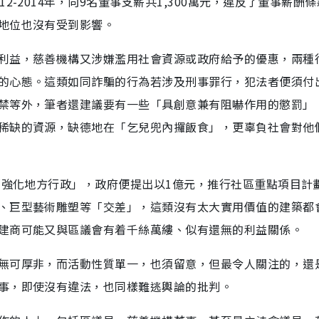
-2014年，向9名董事支薪共1,300萬元，違反了董事薪酬
地位也沒有受到影響。
利益，慈善機構又涉嫌濫用社會資源或政府給予的優惠，兩種
的心態。這類如同詐騙的行為若涉及刑事罪行，犯法者便須付
禁等外，筆者還建議要有一些「具創意兼有阻嚇作用的懲罰」
稀缺的資源，缺德地在「乞兒兜內攞飯食」，更辜負社會對他
「強化地方行政」，政府便提出以1億元，推行社區重點項目計
、巨型藝術雕塑等「交差」，這類沒有太大實用價值的建築都
建商可能又與區議會有着千絲萬縷、似有還無的利益關係。
無可厚非，而活動性質單一，也須留意，但最令人關注的，還
事，即使沒有違法，也同樣難逃輿論的批判。