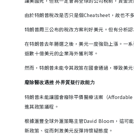
讓美國死，但就一定會將全球的公司稅制，資金流
由於特朗普稅改是否只是個Cheatsheet，故
特朗普周三公布的稅改方案利好美元。但有分析認
在特朗普去年勝選之後，美元一度強勁上漲。一系
返數十億美元的企業海外獲利等。
然而，特朗普未能令其政策在國會通過，導致美元
廢除醫改遇挫 外界質疑行政能力
特朗普未能讓國會廢除平價醫療法案（Affordabl
進其政策議程。
根據滙豐全球外滙策略主管David Bloom，
新政策、從而刺激美元反彈持懷疑態度。