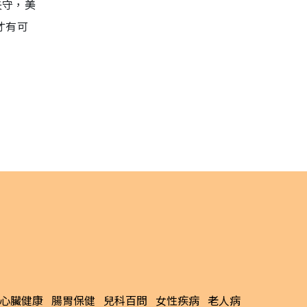
失守，美
，才有可
心臟健康
腸胃保健
兒科百問
女性疾病
老人病