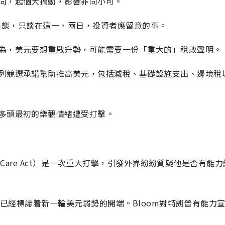
向，起個大搞動，影響非同小可。
也不多談，只談在這一、兩日，投資者應留意的事。
為，美元要想重啟升勢，可能需要一份「重大的」稅改聲明。
列競選承諾幫助推高美元，包括減稅、基礎設施支出、邊境稅
多頭最初的樂觀情緒遭受打擊。
e Care Act）是一次重大打擊，引發外界紛紛質疑他是否有能
這可能已經標誌着新一輪美元弱勢的開端。Bloom對特朗普有能力