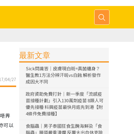
最新文章
Sick問識答｜皮膚現白斑=真菌纏身？
醫生教1方法分辨汗斑vs白蝕 解析發作
7/04/27
成因大不同
政府資助免費打針｜新一季度「流感疫
苗接種計劃」引入130萬劑疫苗 8類人可
優先接種 科興疫苗最快月底先到港【附
4條件免費接種】
認真唔畀
亦可以
食腦蟲｜男子泰國狂食生醃海鮮染「食
腦蟲」腸道嚴重潰爛 反覆大出血休克險