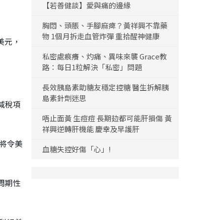
【若善健談】愛與痛的邊緣
胸悶、頭脹、手腳麻痺？黃祥興不靠藥
物 1個月拆走血管炸彈 重拾醒神健康
億美元，
私密處痕癢、灼痛、異味來襲 Grace教
路：每日1粒解決「私密」問題
長效胰島素助糖友穩定控糖 醫生拆解胰
島素針劑迷思
減稅項
唔止面黃 生痘痘 長期攰都可能肝損傷 黃
祥興逆轉肝機能 慶幸及早護肝
將令美
血糖失控好傷「心」!
周期性