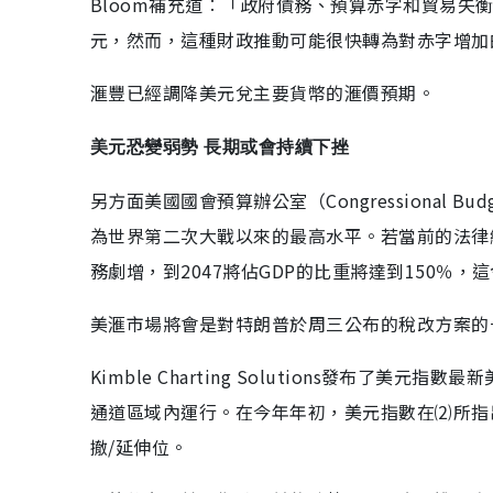
Bloom補充道︰「政府債務、預算赤字和貿易
元，然而，這種財政推動可能很快轉為對赤字增加
滙豐已經調降美元兌主要貨幣的滙價預期。
美元恐變弱勢 長期或會持續下挫
另方面美國國會預算辦公室（Congressional B
為世界第二次大戰以來的最高水平。若當前的法律
務劇增，到2047將佔GDP的比重將達到150
美滙市場將會是對特朗普於周三公布的稅改方案的
Kimble Charting Solutions發布
通道區域內運行。在今年年初，美元指數在⑵所指
撤/延伸位。