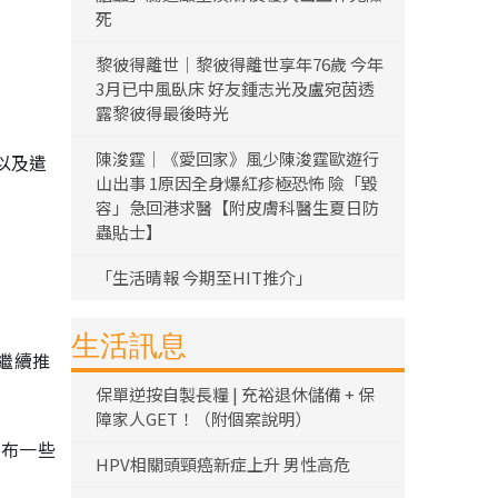
死
黎彼得離世｜黎彼得離世享年76歲 今年
3月已中風臥床 好友鍾志光及盧宛茵透
露黎彼得最後時光
陳浚霆｜《愛回家》風少陳浚霆歐遊行
以及遣
山出事 1原因全身爆紅疹極恐怖 險「毀
容」急回港求醫【附皮膚科醫生夏日防
蟲貼士】
「生活晴報 今期至HIT推介」
生活訊息
力繼續推
保單逆按自製長糧 | 充裕退休儲備 + 保
障家人GET！（附個案說明）
宣布一些
HPV相關頭頸癌新症上升 男性高危