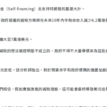
Self-financing）去支持特朗普的基建大計。
計，美國新政府提議的減稅方案將在未來10年內令稅收收入減少6.2萬
擴大至7萬億美元。
減稅的想法被證明是不成立的，政府不得不大量舉債來為這些
令美元走低。該分析師指出，對於預算赤字和政府債務的擔憂加劇
們相信，假如實施激進的減稅措施，這可能會最終導致美元從