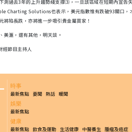
下測過去3年的上升趨勢綫支撑⑶，一旦該區域在短期內宣告
Charting Solutions也表示，美元指數惟有跌破93關口
元將陷長跌，亦將進一步吸引貴金屬買家！
改、美滙，還有其他，明天談。
台財經節目主持人
時事
最新焦點
要聞
熱話
暖聞
娛樂
最新焦點
健康
最新焦點
飲食及運動
生活健康
中醫養生
腫瘤及癌症