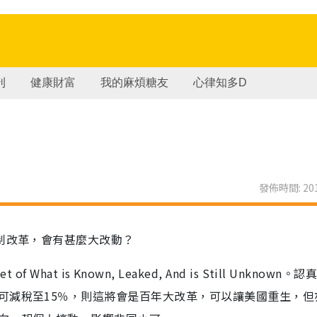
刊
健康財富
我的麻煩糖友
心律知多D
發佈時間: 201
制改革，會有甚麼大改動？
t of What is Known, Leaked, And is Still Unknown。
可減稅至15％，則這將會是百年大改革，可以讓美國重生，但