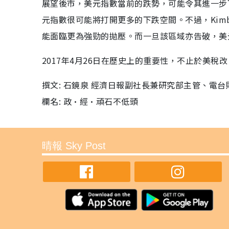
展望後市，美元指數當前的跌勢，可能令其進一步
元指數很可能將打開更多的下跌空間。不過，Kimble 
能面臨更為強勁的拋壓。而一旦該區域亦告破，美
2017年4月26日在歷史上的重要性，不止於美稅
撰文: 石鏡泉 經濟日報副社長兼研究部主管、電
欄名: 政•經•頑石不低頭
晴報 Sky Post