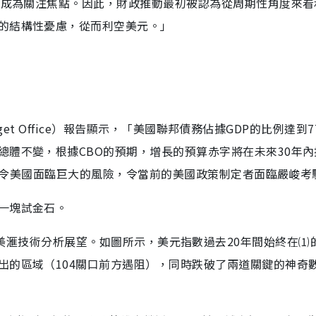
失衡成為關注焦點。因此，財政推動最初被認為從周期性角度來看
的結構性憂慮，從而利空美元。」
udget Office）報告顯示，「美國聯邦債務佔據GDP的比例達到
總體不變，根據CBO的預期，增長的預算赤字將在未來30年內
％，這令美國面臨巨大的風險，令當前的美國政策制定者面臨嚴峻考
一塊試金石。
了美元指數最新美滙技術分析展望。如圖所示，美元指數過去20年間始終在
出的區域（104關口前方遇阻），同時跌破了兩道關鍵的神奇