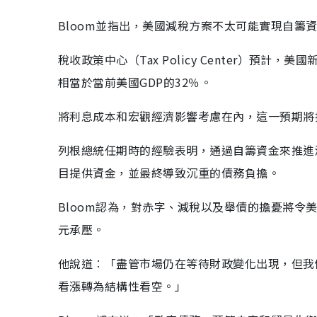
Bloom並指出，美國減稅方案不太可能實現自籌資金（
稅收政策中心（Tax Policy Center）預
相當於當前美國GDP的32％。
將利息成本和宏觀經濟影響考慮在內，這一預期將
列根總統任期時的經驗表明，通過自籌資金來推進
目提供資金，並最終導致沉重的債務負擔。
Bloom認為，對赤字、減稅以及舉債的擔憂將
元承壓。
他說道︰「盡管市場仍在等待財政變化出現，但我
看漲轉為結構性看空。」