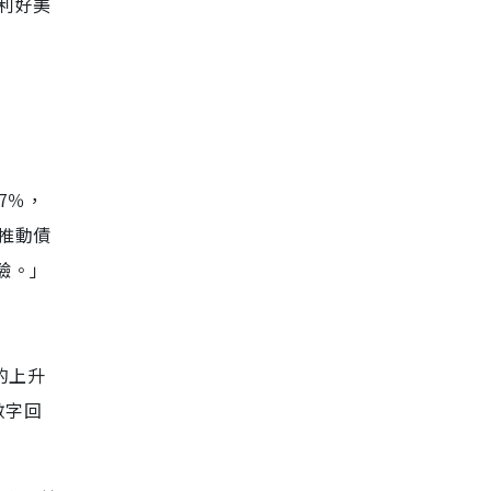
利好美
77％，
推動債
驗。」
⑴的上升
數字回