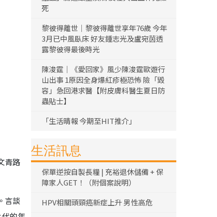
死
黎彼得離世｜黎彼得離世享年76歲 今年
3月已中風臥床 好友鍾志光及盧宛茵透
露黎彼得最後時光
陳浚霆｜《愛回家》風少陳浚霆歐遊行
山出事 1原因全身爆紅疹極恐怖 險「毀
容」急回港求醫【附皮膚科醫生夏日防
蟲貼士】
「生活晴報 今期至HIT推介」
生活訊息
文青路
保單逆按自製長糧 | 充裕退休儲備 + 保
障家人GET！（附個案說明）
。言談
HPV相關頭頸癌新症上升 男性高危
世代的年