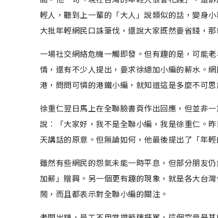
輕人，聽到上一輩的「大人」說類似的話，變身小
大批年輕網民口誅筆伐，還說大家既然要省錢，那
一場社交網絡危機一觸即發。但有趣的是，可能老
情，還有不少人提出，要求徐總加小編的薪水。網
港，問問可憐的港鐵小編，就知道這是多麼不可思
徐重仁翌日馬上在全聯臉書頁作出回應，但並非一
說︰「大家好，我不是全聯小編，我是徐重仁。昨
天講話的原意。但無論如何，他最後提出了「年輕
雖然有些網民的怨氣未能一時平息，但部分朋友仍
加薪」贈興。另一個更有趣的現象，就是各大台灣
鬧，而且都表示對全聯小編的關注。
老闆出錯，員工不用當擋箭牌捱駡，這個究竟是甚