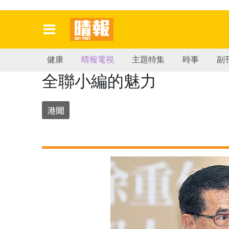
健康
晴報電視
主題特集
時事
副
全聯小編的魅力
港聞