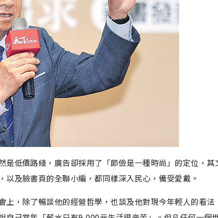
然是低價路綫，廣告卻採用了「節儉是一種時尚」的定位，其
，以及臉書頁的全聯小編，都同樣深入民心，備受愛戴。
會上，除了暢談他的經營哲學，也談及他對現今年輕人的看法
自己當年「薪水只有9,000元生活很辛苦」。但凡任何一個