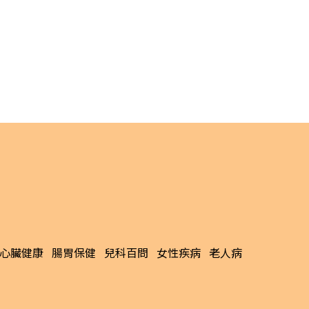
心臟健康
腸胃保健
兒科百問
女性疾病
老人病