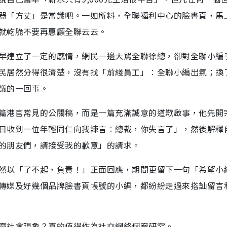
器「方丈」是常識吧。一如所料，全聯福利中心的臉書頁，馬
就乾脆不要再惠顧全聯云云。
早建立了一定的感情，網民一邊大駡全聯徐總，卻對全聯小編
民居然分得很清楚，沒有找「前綫員工」︰全聯小編出氣；換
議的一回事。
篇港官常見的公關稿，而是一篇充滿誠意的道歉啟事，他先開
日收到一位年輕同仁向我諫言︰總裁，你失言了」，然後解釋
的朋友們，請接受我的歉意」的請求。
然以「了不起，負責！」正面回應，期間更留下一句「希望小
傳媒及好幾個品牌臉書頁帳號的小編，都紛紛走過來搭訕留言
麼社會現象？真的值得作為社交網絡個案研究。