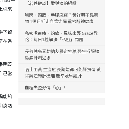
【若善健談】愛與痛的邊緣
上引來
胸悶、頭脹、手腳麻痺？黃祥興不靠藥
物 1個月拆走血管炸彈 重拾醒神健康
手下留
私密處痕癢、灼痛、異味來襲 Grace教
路：每日1粒解決「私密」問題
了在香
長效胰島素助糖友穩定控糖 醫生拆解胰
島素針劑迷思
宗明義
唔止面黃 生痘痘 長期攰都可能肝損傷 黃
自己當
祥興逆轉肝機能 慶幸及早護肝
血糖失控好傷「心」!
編能夠
和湊熱