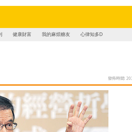
刊
健康財富
我的麻煩糖友
心律知多D
發佈時間: 201