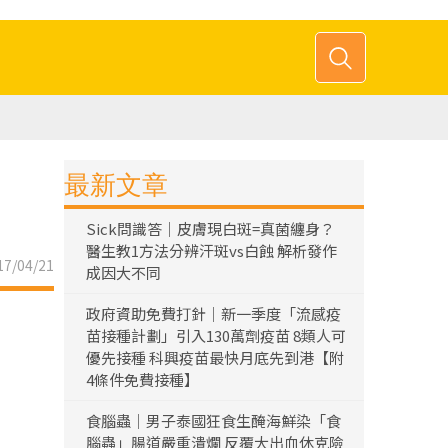
最新文章
Sick問識答｜皮膚現白斑=真菌纏身？
醫生教1方法分辨汗斑vs白蝕 解析發作
7/04/21
成因大不同
政府資助免費打針｜新一季度「流感疫
苗接種計劃」引入130萬劑疫苗 8類人可
優先接種 科興疫苗最快月底先到港【附
4條件免費接種】
食腦蟲｜男子泰國狂食生醃海鮮染「食
腦蟲」腸道嚴重潰爛 反覆大出血休克險