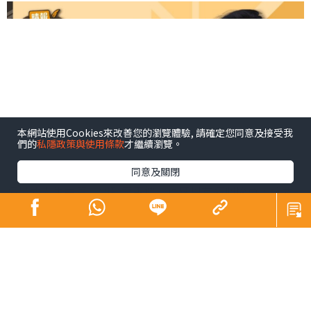
本網站使用Cookies來改善您的瀏覽體驗, 請確定您同意及接受我
們的
私隱政策與使用條款
才繼續瀏覽。
同意及關閉
這是我人生中第一個報章專欄。很感恩有這個機會，讓我
的文字被看見。
多年來寫專欄、出書，累積的不只是文字技巧，更是對生
命的感受力，還有一種在東方文化底蘊下養成的柔韌與堅
持。每當我埋首寫稿，都深深感受到中文的力量——那種源