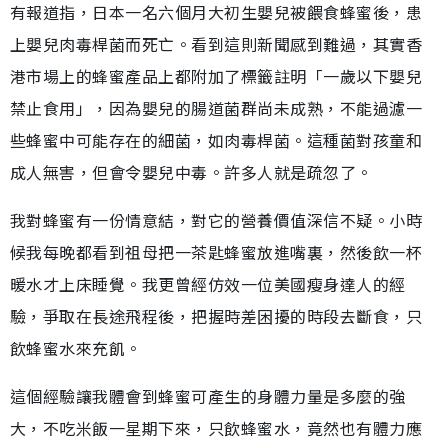
有報道指，日本一名六個月大初生嬰兒被餵食蜂蜜後，患
上嬰兒肉毒桿菌而死亡。看到這則新聞感到難過，其實香
港市場上的蜂蜜產品上都附加了標籤註明「一歲以下嬰兒
禁止食用」，因為嬰兒的腸道菌群尚未成熟，不能過濾一
些蜂蜜中可能存在的細菌，如肉毒桿菌。這種菌對孩童和
成人無害，但會令嬰兒中毒。許多人就是疏忽了。
我對蜂蜜有一份情意結，對它的營養價值深信不疑。小時
候我每晚都看到祖母把一茶匙蜂蜜放進嘴裏，然後飲一杯
暖水才上床睡覺。我更曾經仿效一位美國瘦身達人的經
驗，爭取在長途飛程後，把握時差困擾的時段去斷食，只
飲蜂蜜水來充飢。
這個經驗讓我體會到蜂蜜可產生的身體力量是多麼的強
大，不吃米飯一星期下來，只飲蜂蜜水，竟然也有體力應