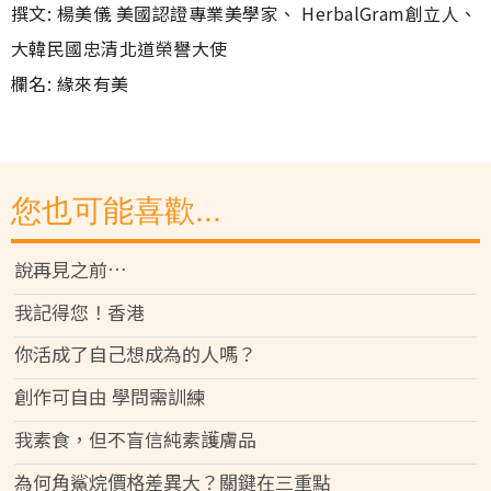
撰文: 楊美儀 美國認證專業美學家、 HerbalGram創立人、
大韓民國忠清北道榮譽大使
欄名: 緣來有美
您也可能喜歡...
說再見之前…
我記得您！香港
你活成了自己想成為的人嗎？
創作可自由 學問需訓練
我素食，但不盲信純素護膚品
為何角鯊烷價格差異大？關鍵在三重點