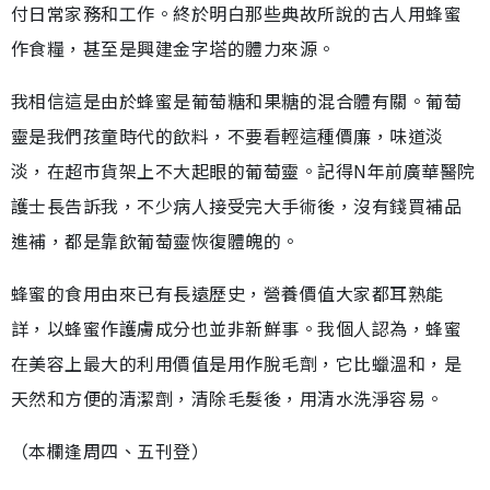
付日常家務和工作。終於明白那些典故所說的古人用蜂蜜
作食糧，甚至是興建金字塔的體力來源。
我相信這是由於蜂蜜是葡萄糖和果糖的混合體有關。葡萄
靈是我們孩童時代的飲料，不要看輕這種價廉，味道淡
淡，在超市貨架上不大起眼的葡萄靈。記得N年前廣華醫院
護士長告訴我，不少病人接受完大手術後，沒有錢買補品
進補，都是靠飲葡萄靈恢復體魄的。
蜂蜜的食用由來已有長遠歷史，營養價值大家都耳熟能
詳，以蜂蜜作護膚成分也並非新鮮事。我個人認為，蜂蜜
在美容上最大的利用價值是用作脫毛劑，它比蠟溫和，是
天然和方便的清潔劑，清除毛髮後，用清水洗淨容易。
（本欄逢周四、五刊登）