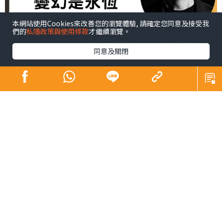
本網站使用Cookies來改善您的瀏覽體驗, 請確定您同意及接受我
們的
私隱政策與使用條款
才繼續瀏覽。
同意及關閉
幫《晴報》寫專欄近13年，這份報紙可說是見證着我創業
和成長。2011年《晴報》創刊，隔年我開始創業。當時
《晴報》總編輯潘少權對我說：「之前邀請你寫專欄，你
說工作忙碌，現在自己做老闆，應該有時間寫吧？」我心
想創業應該更忙，但我知道這是難得的、在優質媒體曝光
的機會，於是便應承了。
這些年，我目睹《晴報》的成長和蛻變。創刊時免費報業
競爭已白熱化，但我看好《晴報》的定位與集團資源，確
信能站穩陣腳。當時我任職的廣告集團，正是首批在這報
紙投放廣告的客戶。後來《晴報》果然穩居業界第二位，