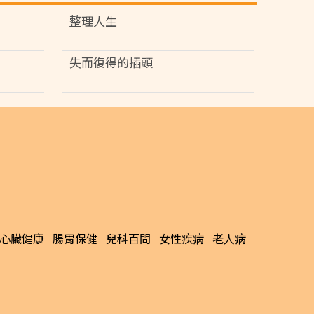
整理人生
失而復得的插頭
心臟健康
腸胃保健
兒科百問
女性疾病
老人病