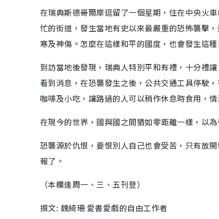
在瑞典斯德哥爾摩逗留了一個星期，住在中央火車
忙的街道，發生當地有史以來最嚴重的恐怖襲擊，
寒及神傷。怎麼在這樣和平的國度，也會發生這種
到訪當地後發現，瑞典人特別平和有禮，十分禮讓
看到消息，在恐襲發生之後，公共交通工具停駛，
咖啡及小吃，讓路過的人可以稍作休息時食用，情
在現今的世界，國與國之間猶如零距離一樣，以為
恐襲源於仇恨，要恨別人自己也會受苦，只有放開
報了。
（本欄逢周一、三、五刊登）
撰文: 魏綺珊 愛書愛戲的自由工作者