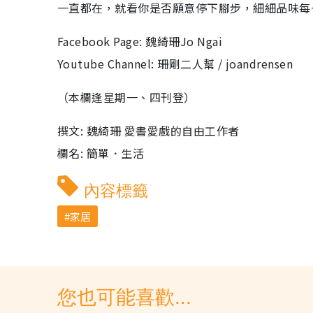
一直都在，就看你是否願意停下腳步，細細品味每
Facebook Page: 魏綺珊Jo Ngai
Youtube Channel: 珊剛二人幫 / joandrensen
（本欄逢星期一、四刊登）
撰文: 魏綺珊 愛書愛戲的自由工作者
欄名: 簡單．生活
內容標籤
家居
您也可能喜歡...