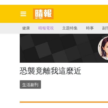
健康
晴報電視
主題特集
時事
副
恐襲竟離我這麼近
生活副刊