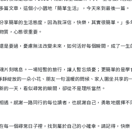
多篇文章，這個小小園地「簡單生活」，今天來到最後一篇。
分享簡單的生活態度，因為我深信，快樂，其實很簡單。」多
物質，心態很重要。
還是要過，憂慮無法改變未來，如何活好每個瞬間，成了一生
魂片刻喘息。一場短暫的旅行，讓人暫忘煩憂；更簡單的是學
靜靜綻放的一朵小花、朋友一句溫暖的問候、家人圍坐共享的
新的一天，看似尋常的瞬間，卻從不是理所當然。
相遇。感謝一路同行的每位讀者，也感謝自己，勇敢地選擇不
在每一個尋常日子裡，找到屬於自己的小確幸。請記得，快樂