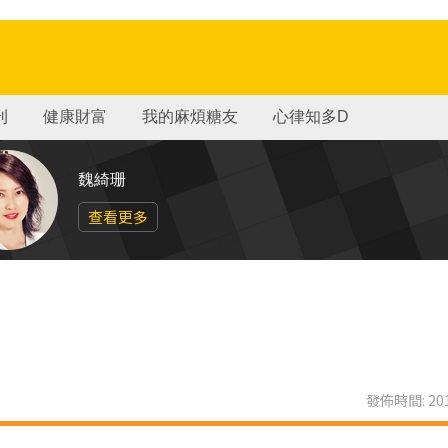
刊
健康財富
我的麻煩糖友
心律知多D
魏綺珊
查看更多
發佈時間: 201