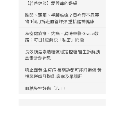
【若善健談】愛與痛的邊緣
胸悶、頭脹、手腳麻痺？黃祥興不靠藥
物 1個月拆走血管炸彈 重拾醒神健康
私密處痕癢、灼痛、異味來襲 Grace教
路：每日1粒解決「私密」問題
長效胰島素助糖友穩定控糖 醫生拆解胰
島素針劑迷思
唔止面黃 生痘痘 長期攰都可能肝損傷 黃
祥興逆轉肝機能 慶幸及早護肝
血糖失控好傷「心」!