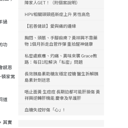
障家人GET！（附個案說明）
HPV相關頭頸癌新症上升 男性高危
年過
【若善健談】愛與痛的邊緣
胸悶、頭脹、手腳麻痺？黃祥興不靠藥
的功
物 1個月拆走血管炸彈 重拾醒神健康
私密處痕癢、灼痛、異味來襲 Grace教
路：每日1粒解決「私密」問題
會感恩
長效胰島素助糖友穩定控糖 醫生拆解胰
一頓家常
島素針劑迷思
唔止面黃 生痘痘 長期攰都可能肝損傷 黃
祥興逆轉肝機能 慶幸及早護肝
同道
血糖失控好傷「心」!
，其實