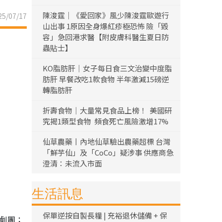
陳浚霆｜《愛回家》風少陳浚霆歐遊行
5/07/17
山出事 1原因全身爆紅疹極恐怖 險「毀
容」急回港求醫【附皮膚科醫生夏日防
蟲貼士】
KO脂肪肝｜女子每日食三文治變中度脂
肪肝 早餐改吃1款食物 半年激減15磅逆
轉脂肪肝
折壽食物｜大量常見食品上榜！ 美國研
究揭1類型食物 頻食死亡風險激增17%
仙草農藥丨內地仙草驗出農藥超標 台灣
「鮮芋仙」及「CoCo」疑涉事 供應商急
澄清：未流入市面
生活訊息
保單逆按自製長糧 | 充裕退休儲備 + 保
運劇團；