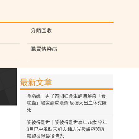
分類回收
購買傳染病
最新文章
食腦蟲｜男子泰國狂食生醃海鮮染「食
腦蟲」腸道嚴重潰爛 反覆大出血休克險
死
黎彼得離世｜黎彼得離世享年76歲 今年
3月已中風臥床 好友鍾志光及盧宛茵透
露黎彼得最後時光