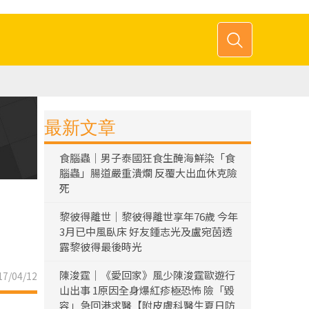
最新文章
食腦蟲｜男子泰國狂食生醃海鮮染「食
腦蟲」腸道嚴重潰爛 反覆大出血休克險
死
黎彼得離世｜黎彼得離世享年76歲 今年
3月已中風臥床 好友鍾志光及盧宛茵透
露黎彼得最後時光
陳浚霆｜《愛回家》風少陳浚霆歐遊行
7/04/12
山出事 1原因全身爆紅疹極恐怖 險「毀
容」急回港求醫【附皮膚科醫生夏日防