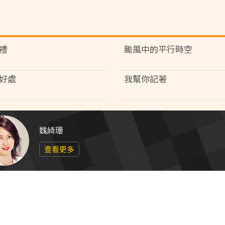
禮
颱風中的平行時空
好處
我幫你記著
魏綺珊
查看更多