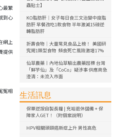
蟲貼士】
心最繁
感到心
KO脂肪肝｜女子每日食三文治變中度脂
肪肝 早餐改吃1款食物 半年激減15磅逆
轉脂肪肝
在網上
折壽食物｜大量常見食品上榜！ 美國研
究揭1類型食物 頻食死亡風險激增17%
費提供
仙草農藥丨內地仙草驗出農藥超標 台灣
「鮮芋仙」及「CoCo」疑涉事 供應商急
澄清：未流入市面
冤冤相
生活訊息
保單逆按自製長糧 | 充裕退休儲備 + 保
障家人GET！（附個案說明）
HPV相關頭頸癌新症上升 男性高危