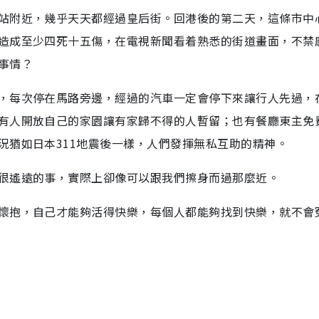
站附近，幾乎天天都經過皇后街。回港後的第二天，這條市中
造成至少四死十五傷，在電視新聞看着熟悉的街道畫面，不禁
事情？
，每次停在馬路旁邊，經過的汽車一定會停下來讓行人先過，
有人開放自己的家園讓有家歸不得的人暫留；也有餐廳東主免
況猶如日本311地震後一樣，人們發揮無私互助的精神。
很遙遠的事，實際上卻像可以跟我們擦身而過那麼近。
懷抱，自己才能夠活得快樂，每個人都能夠找到快樂，就不會