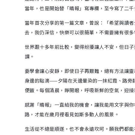
當年，也是開始替「晴報」寫專欄，至今寫了二千
當年首次分享的第一篇文章，曾說：「希望與讀者
去，我仍深信，快樂可以很簡單，不需要擁有很多
世界跟十多年前比較，變得紛擾讓人不安，但日子
課。
要學會讓心安靜，即使日子再艱難，總有方法讓靈
身邊的點滴——夕陽在天邊暈染的一抹紅霞、路旁
便飯。每個清晨，睜開眼，呼吸新鮮的空氣，迎接
感謝「晴報」一直給我的機會，讓我能用文字與你
路，才能在歲月裡看見如斯多動人的風景。
生活從不總是順遂，也不會永遠坎坷。願我們都能