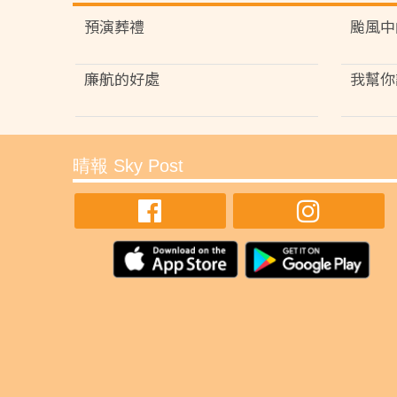
預演葬禮
颱風中
廉航的好處
我幫你
晴報 Sky Post