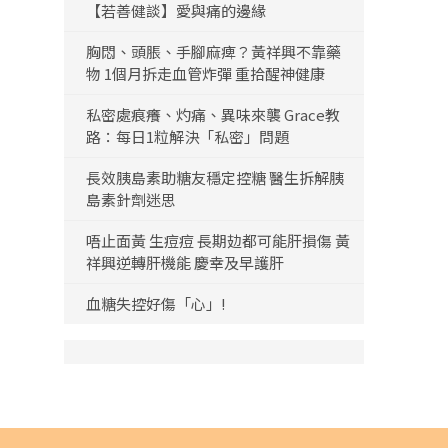
【若善健談】愛與痛的邊緣
胸悶、頭脹、手腳麻痺？黃祥興不靠藥
物 1個月拆走血管炸彈 重拾醒神健康
私密處痕癢、灼痛、異味來襲 Grace教
路：每日1粒解決「私密」問題
長效胰島素助糖友穩定控糖 醫生拆解胰
島素針劑迷思
唔止面黃 生痘痘 長期攰都可能肝損傷 黃
祥興逆轉肝機能 慶幸及早護肝
血糖失控好傷「心」!