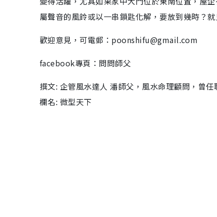
變得活躍，尤其如果家中大門位於東南位置，屋企
屬聲音的風鈴或以一串鎖匙化解，要放到幾時？就
歡迎意見，可電郵：poonshifu@gmail.com
facebook專頁：問問師父
撰文: 企管風水達人 潘師父，風水命理顧問，曾任職
欄名: 微型天下