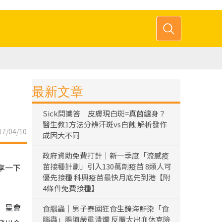
最新文章
Sick問識答｜皮膚現白斑=真菌纏身？
醫生教1方法分辨汗斑vs白蝕 解析發作
7/04/10
成因大不同
政府資助免費打針｜新一季度「流感疫
苗接種計劃」引入130萬劑疫苗 8類人可
享一下
優先接種 科興疫苗最快月底先到港【附
4條件免費接種】
」星會
食腦蟲｜男子泰國狂食生醃海鮮染「食
腦蟲」腸道嚴重潰爛 反覆大出血休克險