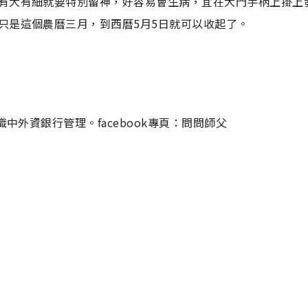
有大有細就要特別留神，好容易會生病，宜在大門手柄上掛上
只是這個農曆三月，到西曆5月5日就可以收起了。
中外資銀行管理。facebook專頁：問問師父