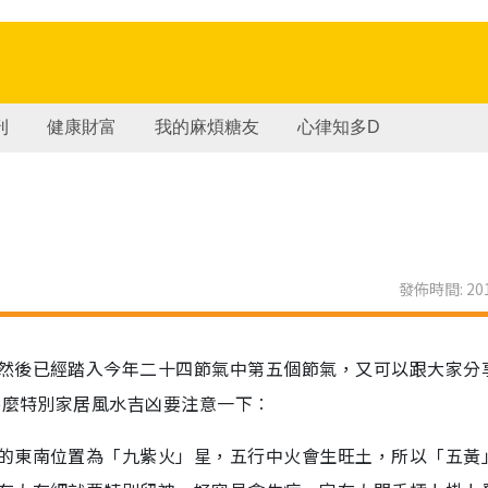
刊
健康財富
我的麻煩糖友
心律知多D
發佈時間: 201
然後已經踏入今年二十四節氣中第五個節氣，又可以跟大家分
甚麼特別家居風水吉凶要注意一下︰
的東南位置為「九紫火」星，五行中火會生旺土，所以「五黃