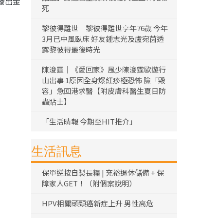
發出金
死
黎彼得離世｜黎彼得離世享年76歲 今年
3月已中風臥床 好友鍾志光及盧宛茵透
露黎彼得最後時光
陳浚霆｜《愛回家》風少陳浚霆歐遊行
山出事 1原因全身爆紅疹極恐怖 險「毀
容」急回港求醫【附皮膚科醫生夏日防
蟲貼士】
「生活晴報 今期至HIT推介」
生活訊息
保單逆按自製長糧 | 充裕退休儲備 + 保
障家人GET！（附個案說明）
HPV相關頭頸癌新症上升 男性高危