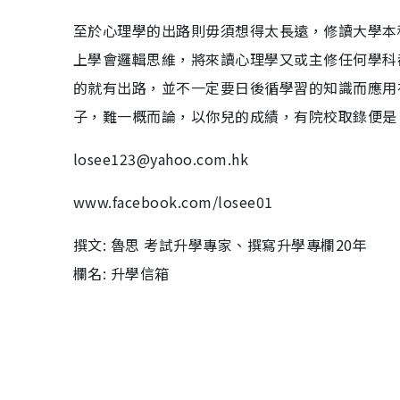
至於心理學的出路則毋須想得太長遠，修讀大學本
上學會邏輯思維，將來讀心理學又或主修任何學科
的就有出路，並不一定要日後循學習的知識而應用
子，難一概而論，以你兒的成績，有院校取錄便是
losee123@yahoo.com.hk
www.facebook.com/losee01
撰文: 魯思 考試升學專家、撰寫升學專欄20年
欄名: 升學信箱