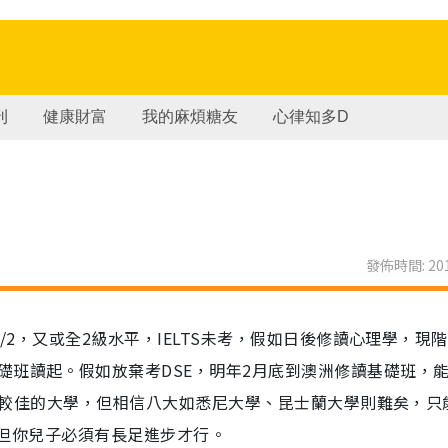
刊
健康財富
我的麻煩糖友
心律知多D
發佈時間: 201
/2，又或全2級水平，IELTS未考，假如日後修讀心理學，現
礎班讀起。假如放棄考DSE，明年2月底到澳洲修讀基礎班，
入澳洲較佳的大學，但相信八大如悉尼大學、昆士蘭大學則難矣，只
等，但你兒子必須有長足進步才行。