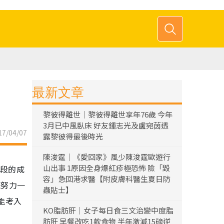
最新文章
黎彼得離世｜黎彼得離世享年76歲 今年
3月已中風臥床 好友鍾志光及盧宛茵透
7/04/07
露黎彼得最後時光
陳浚霆｜《愛回家》風少陳浚霆歐遊行
山出事 1原因全身爆紅疹極恐怖 險「毀
階段的成
容」急回港求醫【附皮膚科醫生夏日防
能努力一
蟲貼士】
能考入
KO脂肪肝｜女子每日食三文治變中度脂
肪肝 早餐改吃1款食物 半年激減15磅逆