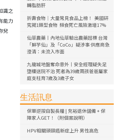
轉脂肪肝
知識之
折壽食物｜大量常見食品上榜！ 美國研
有能力
究揭1類型食物 頻食死亡風險激增17%
你兒
仙草農藥丨內地仙草驗出農藥超標 台灣
「鮮芋仙」及「CoCo」疑涉事 供應商急
澄清：未流入市面
九龍城地盤奪命意外丨安全經理疑失足
墮樓送院不治 死者為39歲兩孩爸爸屬家
庭支柱育7歲及3歲子女
生活訊息
保單逆按自製長糧 | 充裕退休儲備 + 保
障家人GET！（附個案說明）
HPV相關頭頸癌新症上升 男性高危