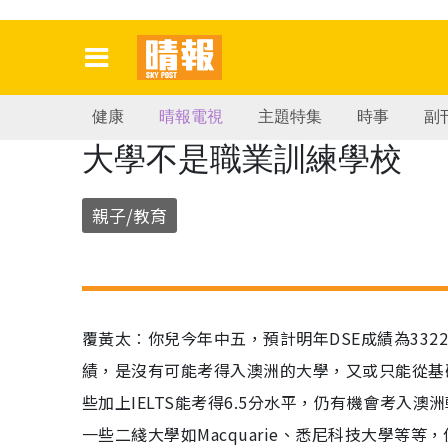
健康
晴報電視
主題特集
時事
副
大學不是職業訓練學校
親子/教育
覆黃太︰你兒今年中五，預計明年DSE成績為3322
績，是沒有可能考得入澳洲的大學，又或只能從基
些加上IELTS能考得6.5分水平，仍有機會考
一些二綫大學如Macquarie、悉尼科技大學等