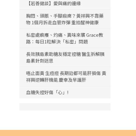
【若善健談】愛與痛的邊緣
胸悶、頭脹、手腳麻痺？黃祥興不靠藥
物 1個月拆走血管炸彈 重拾醒神健康
私密處痕癢、灼痛、異味來襲 Grace教
路：每日1粒解決「私密」問題
長效胰島素助糖友穩定控糖 醫生拆解胰
島素針劑迷思
唔止面黃 生痘痘 長期攰都可能肝損傷 黃
祥興逆轉肝機能 慶幸及早護肝
血糖失控好傷「心」!