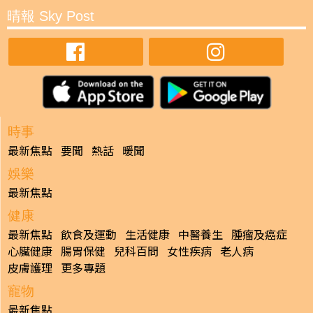
晴報 Sky Post
時事
最新焦點
要聞
熱話
暖聞
娛樂
最新焦點
健康
最新焦點
飲食及運動
生活健康
中醫養生
腫瘤及癌症
心臟健康
腸胃保健
兒科百問
女性疾病
老人病
皮膚護理
更多專題
寵物
最新焦點