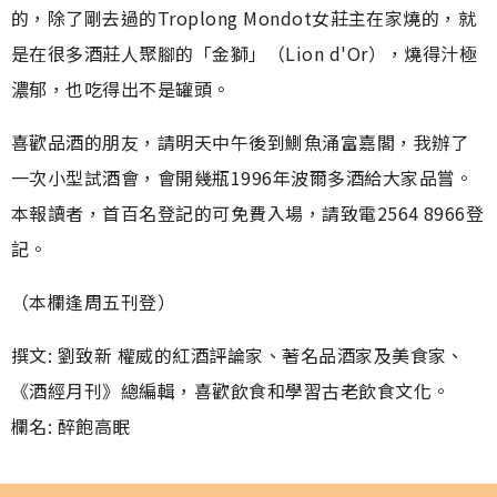
的，除了剛去過的Troplong Mondot女莊主在家燒的，就
是在很多酒莊人聚腳的「金獅」（Lion d'Or），燒得汁極
濃郁，也吃得出不是罐頭。
喜歡品酒的朋友，請明天中午後到鰂魚涌富嘉閣，我辦了
一次小型試酒會，會開幾瓶1996年波爾多酒給大家品嘗。
本報讀者，首百名登記的可免費入場，請致電2564 8966登
記。
（本欄逢周五刊登）
撰文: 劉致新 權威的紅酒評論家、著名品酒家及美食家、
《酒經月刊》總編輯，喜歡飲食和學習古老飲食文化。
欄名: 醉飽高眠