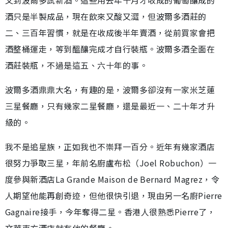
酒只是半製成品，現在飲來又酸又澀，但波爾多酒莊的
二、三百年習慣，就是在收成後半年賣酒，從前買家會把
酒整桶運走，等到醞釀完成才自行裝瓶。波爾多酒全面在
酒莊裝瓶，不過是這五、六十年的事。
波爾多酒鼎鼎大名，有趣的是，波爾多卻沒有一家米芝蓮
三星餐廳，只有幾家二星餐廳，還是最近一、二十年才升
級的。
我不是追星族，正如我也不崇拜一百分。近年有幾家酒店
很努力爭取三星，年前名廚盧布松（Joel Robuchon）一
度參與新酒店La Grande Maison de Bernard Magrez，令
人期望他能再創奇迹，但他很快引退，現由另一名廚Pierre
Gagnaire接手，今年奪得二星。香港人很熟悉Pierre了，
文華東方酒店就有他的餐廳。