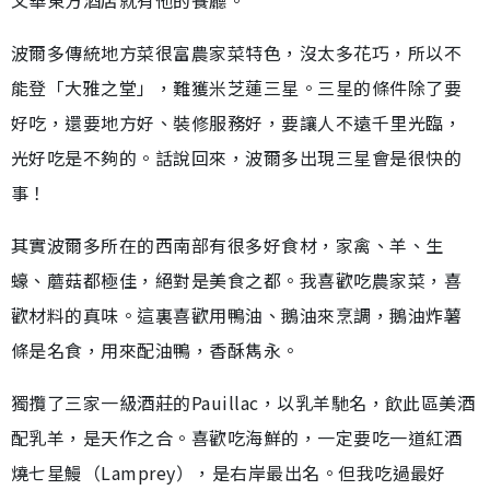
波爾多傳統地方菜很富農家菜特色，沒太多花巧，所以不
能登「大雅之堂」，難獲米芝蓮三星。三星的條件除了要
好吃，還要地方好、裝修服務好，要讓人不遠千里光臨，
光好吃是不夠的。話說回來，波爾多出現三星會是很快的
事！
其實波爾多所在的西南部有很多好食材，家禽、羊、生
蠔、蘑菇都極佳，絕對是美食之都。我喜歡吃農家菜，喜
歡材料的真味。這裏喜歡用鴨油、鵝油來烹調，鵝油炸薯
條是名食，用來配油鴨，香酥雋永。
獨攬了三家一級酒莊的Pauillac，以乳羊馳名，飲此區美酒
配乳羊，是天作之合。喜歡吃海鮮的，一定要吃一道紅酒
燒七星鰻（Lamprey），是右岸最出名。但我吃過最好