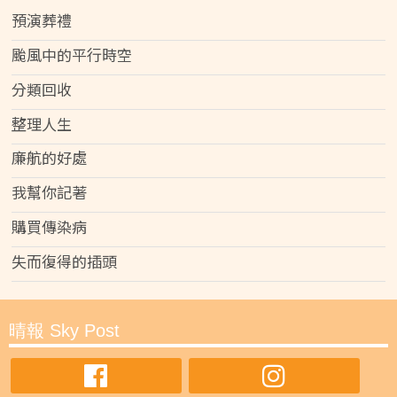
預演葬禮
颱風中的平行時空
分類回收
整理人生
廉航的好處
我幫你記著
購買傳染病
失而復得的插頭
晴報 Sky Post