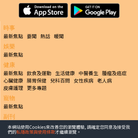
時事
最新焦點
要聞
熱話
暖聞
娛樂
最新焦點
健康
最新焦點
飲食及運動
生活健康
中醫養生
腫瘤及癌症
心臟健康
腸胃保健
兒科百問
女性疾病
老人病
皮膚護理
更多專題
寵物
最新焦點
副刊
最新焦點
本網站使用Cookies來改善您的瀏覽體驗, 請確定您同意及接受我
們的
私隱政策與使用條款
才繼續瀏覽。
日報