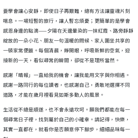
要學會讓心安靜，即使日子再艱難，總有方法讓靈魂片刻
喘息。一場短暫的旅行，讓人暫忘煩憂；更簡單的是學會
感恩身邊的點滴——夕陽在天邊暈染的一抹紅霞、路旁靜靜
綻放的一朵小花、朋友一句溫暖的問候、家人圍坐共享的
一頓家常便飯。每個清晨，睜開眼，呼吸新鮮的空氣，迎
接新的一天，看似尋常的瞬間，卻從不是理所當然。
感謝「晴報」一直給我的機會，讓我能用文字與你相遇。
感謝一路同行的每位讀者，也感謝自己，勇敢地選擇不同
道路，才能在歲月裡看見如斯多動人的風景。
生活從不總是順遂，也不會永遠坎坷。願我們都能在每一
個尋常日子裡，找到屬於自己的小確幸。請記得，快樂，
其實一直都在，就看你是否願意停下腳步，細細品味每一