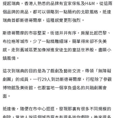
提起瑞典，香港人熟悉的品牌有宜家傢俬及H&M，從這兩
個品牌的商品，都可以領略到一點簡約的北歐風格，抵達
瑞典首都斯德哥爾摩，這種感覺更形強烈。
斯德哥爾摩的市容整潔，街道井井有序，房屋比起巴黎、
布拉格等城市，少了一點精雕細琢，簡單得來卻不失美
感，走到舊城區更加像掉進安徒生的童話世界般，盡顯小
鎮風情。
這次到瑞典的目的是為了戲劇及藝術交流，帶領「無障礙
劇團」的成員，一行29人到訪斯德哥爾摩，行程除了參觀
博物館及美術館，也跟當地一個享負盛名的共融劇團會
面。
抵達後，隨便在市中心逛逛，發現那裏有很多不同規模的
劇院，當地人說這個城市原本有很多迷你戲院，後來很多