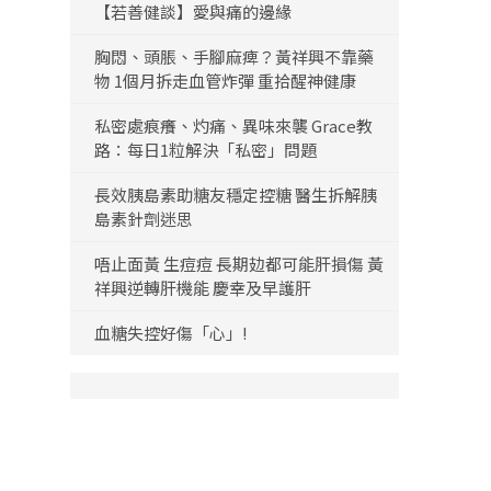
【若善健談】愛與痛的邊緣
胸悶、頭脹、手腳麻痺？黃祥興不靠藥
物 1個月拆走血管炸彈 重拾醒神健康
私密處痕癢、灼痛、異味來襲 Grace教
路：每日1粒解決「私密」問題
長效胰島素助糖友穩定控糖 醫生拆解胰
島素針劑迷思
唔止面黃 生痘痘 長期攰都可能肝損傷 黃
祥興逆轉肝機能 慶幸及早護肝
血糖失控好傷「心」!