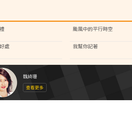
禮
颱風中的平行時空
好處
我幫你記著
魏綺珊
查看更多