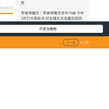
死
5/07/17
黎彼得離世｜黎彼得離世享年76歲 今年
3月已中風臥床 好友鍾志光及盧宛茵透
露黎彼得最後時光
同意及關閉
陳浚霆｜《愛回家》風少陳浚霆歐遊行
山出事 1原因全身爆紅疹極恐怖 險「毀
下一篇
十三年
容」急回港求醫【附皮膚科醫生夏日防
蟲貼士】
「生活晴報 今期至HIT推介」
KO脂肪肝｜女子每日食三文治變中度脂
肪肝 早餐改吃1款食物 半年激減15磅逆
轉脂肪肝
生活訊息
保單逆按自製長糧 | 充裕退休儲備 + 保
運劇團；