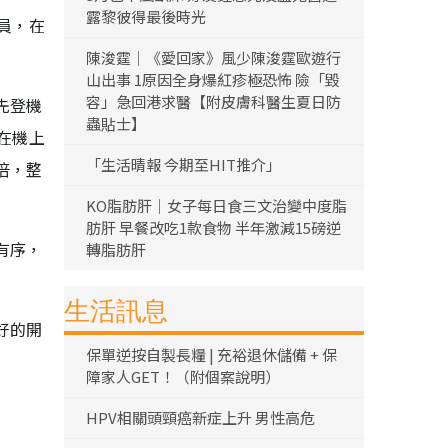
露黎彼得最後時光
員，在
陳浚霆｜《愛回家》風少陳浚霆歐遊行
山出事 1原因全身爆紅疹極恐怖 險「毀
容」急回港求醫【附皮膚科醫生夏日防
先登機
蟲貼士】
在機上
「生活晴報 今期至HIT推介」
倍，整
KO脂肪肝｜女子每日食三文治變中度脂
肪肝 早餐改吃1款食物 半年激減15磅逆
有序，
轉脂肪肝
生活訊息
好的開
保單逆按自製長糧 | 充裕退休儲備 + 保
障家人GET！（附個案說明）
HPV相關頭頸癌新症上升 男性高危