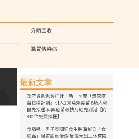
分類回收
購買傳染病
最新文章
政府資助免費打針｜新一季度「流感疫
苗接種計劃」引入130萬劑疫苗 8類人可
優先接種 科興疫苗最快月底先到港【附
4條件免費接種】
食腦蟲｜男子泰國狂食生醃海鮮染「食
腦蟲」腸道嚴重潰爛 反覆大出血休克險