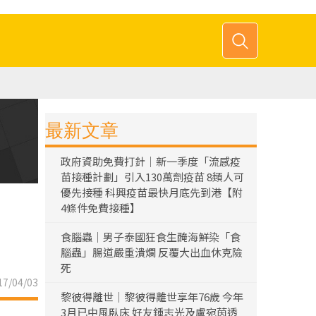
最新文章
政府資助免費打針｜新一季度「流感疫
苗接種計劃」引入130萬劑疫苗 8類人可
優先接種 科興疫苗最快月底先到港【附
4條件免費接種】
食腦蟲｜男子泰國狂食生醃海鮮染「食
腦蟲」腸道嚴重潰爛 反覆大出血休克險
死
7/04/03
黎彼得離世｜黎彼得離世享年76歲 今年
3月已中風臥床 好友鍾志光及盧宛茵透