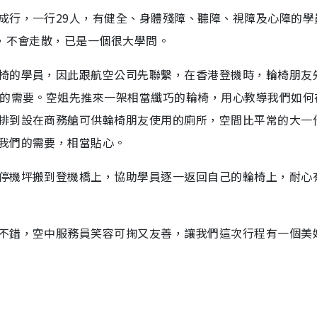
成行，一行29人，有健全、身體殘障、聽障、視障及心障的學
形，不會走散，已是一個很大學問。
椅的學員，因此跟航空公司先聯繫，在香港登機時，輪椅朋友
間的需要。空姐先推來一架相當纖巧的輪椅，用心教導我們如何
排到設在商務艙可供輪椅朋友使用的廁所，空間比平常的大一
我們的需要，相當貼心。
停機坪搬到登機橋上，協助學員逐一返回自己的輪椅上，耐心
不錯，空中服務員笑容可掬又友善，讓我們這次行程有一個美