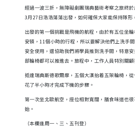
經過一波三折，無障礙劇團瑞典藝術考察之旅終於
3月27日浩浩蕩蕩出發，如何確保大家能保持隊
出發的第一個挑戰是飛機的航程，由於有五位坐輪
安頓，11個小時的行程，所以要解決他們上洗手
安全使用，還協助我們將學員推到洗手間，特意安
部輪椅都可以推進去。旅程中，工作人員特別關顧
抵達瑞典斯德歌爾摩，五個大漢抬着五架輪椅，從
花了半小時才完成下機的步驟。
第一次坐北歐航空，座位相對寬闊，膳食味道也很
始。
（本欄逢周一、三、五刊登）