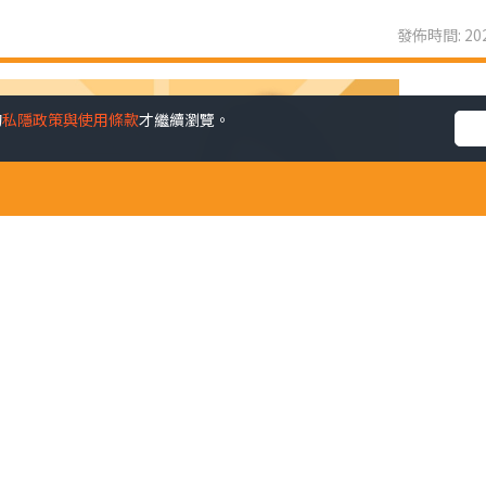
發佈時間: 202
的
私隱政策與使用條款
才繼續瀏覽。
活的模樣是怎樣？2012年剛辭掉全職工作不久，全心投入營