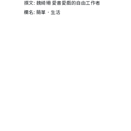
撰文: 魏綺珊 愛書愛戲的自由工作者
欄名: 簡單．生活