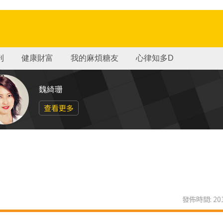
刊
健康財富
我的麻煩糖友
心律知多D
魏綺珊
查看更多
發佈時間: 201