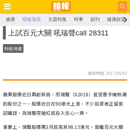
健康
晴報電視
主題特集
時事
副刊
健康財富
上試百元大關 吼瑞聲call 28311
財經/地產
發佈時間: 2017/04/03
蘋果股價近日再創新高，而瑞聲（02018）是受惠手機熱潮
的股份之一，股價近日在90港元上落，不少投資者正留意
認購證，為瑞聲突破紅底投入信心一票。
事實上，瑞聲股價再3月底高見98.15港元，距離百元大關