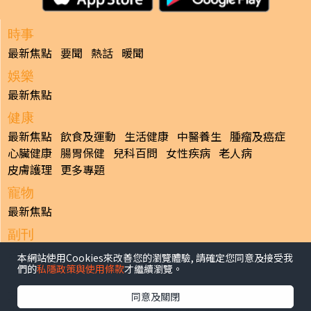
時事
最新焦點
要聞
熱話
暖聞
娛樂
最新焦點
健康
最新焦點
飲食及運動
生活健康
中醫養生
腫瘤及癌症
心臟健康
腸胃保健
兒科百問
女性疾病
老人病
皮膚護理
更多專題
寵物
最新焦點
副刊
最新焦點
本網站使用Cookies來改善您的瀏覽體驗, 請確定您同意及接受我
們的
私隱政策與使用條款
才繼續瀏覽。
日報
揭頁版
港聞
財經/地產
中國/國際
娛樂
Healthy Life
同意及關閉
生活副刊
親子/教育
體育
專題/人物
昔日晴報