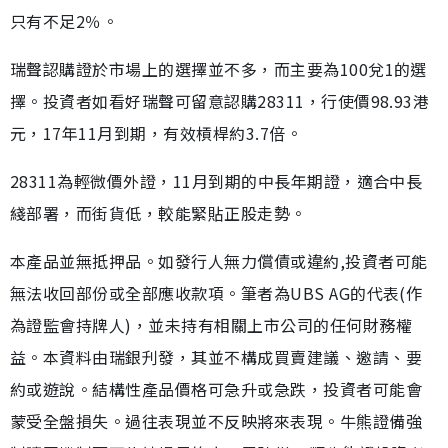
只有不足2％。
瑞聲認購證於市場上的選擇並不多，而主要為100兌1的選
擇。投資者如看好瑞聲可留意認購28311，行使價98.93港
元，17年11月到期，有效槓桿約3.7倍。
28311為輕微價外證，11月到期的中長年期證，適合中長
綫部署，而街貨低，較能緊貼正股走勢。
本產品並無抵押品。如發行人無力償債或違約,投資者可能
無法收回部份或全部應收款項。筆者為UBS AG的代表(作
為證監會持牌人)，並未持有相關上市公司的任何財務權
益。本資料由瑞銀刋發，其並不構成買賣建議、邀請、要
約或遊說。結構性產品價格可急升或急跌，投資者可能會
蒙受全盤損失。過往表現並不反映將來表現。牛熊證備強