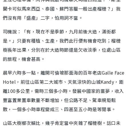
蘭卡可似馬來西亞、泰國、蘇門答臘一般出產榴槤？」我
們沒有用「盛產」二字，怕用詞不當。
司機說：「有，現在不是季節，九月前後大造，滿街都
是。」只要有種植、生產，我們此行便有機會吃到；榴槤
樹長年出果，分別在於大造時節還是欠收淡季，位處山區
的旅程，機會甚高。
晨早六時多一點，離開可倫坡那面海的百年老店Galle Face
Hotel，前往山區第二大城市、天氣涼快的山城Kandy，距
離100多公里，需時三個多小時。發展中國家的噩夢，收入
豐富置業置車數量不斷增加，但公路不足、駕車規矩鬆
散，一個多小時車程變成三、四甚至五小時是等閒事。
山區大樹櫛次鱗比，幾乎肯定當中夾雜了榴槤樹。話口未