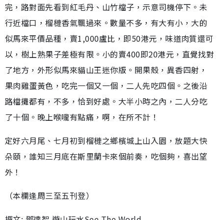
完，路對面先看到紅毛丹、山竹檔子，示意司機停下。未
行近檔口，榴槤香氣飄過來。數量不多，有大有小，大的
似馬來平價品種，賣1,000盧比，即50港元，味道肉質還可
以，樹上熟果子差極有限。小的賣400即20港元，直覺找對
了地方，外形似馬來貓山王迷你版。開果殼，異香四射，
果肉雞蛋黃色，吃完一個又一個，二人先吃四個。之後沿
路檔攤都有，不多，恰到好處。大半小時之內，二人分吃
了十個。晚上喉嚨有點痛，啊，在所不計！
定好六月尾、七月初到榴槤之鄉檳城上山入園，放題大快
朵頤，誰知三月底在斯里蘭卡來個前奏，吃個夠，喜出望
外！
（本欄逢周三至五刊登）
撰文: 鄧達智 遊山玩水See The World