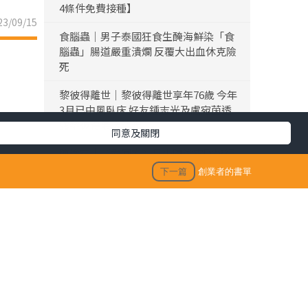
4條件免費接種】
3/09/15
食腦蟲｜男子泰國狂食生醃海鮮染「食
腦蟲」腸道嚴重潰爛 反覆大出血休克險
死
黎彼得離世｜黎彼得離世享年76歲 今年
3月已中風臥床 好友鍾志光及盧宛茵透
露黎彼得最後時光
同意及關閉
陳浚霆｜《愛回家》風少陳浚霆歐遊行
山出事 1原因全身爆紅疹極恐怖 險「毀
下一篇
創業者的書單
容」急回港求醫【附皮膚科醫生夏日防
蟲貼士】
「生活晴報 今期至HIT推介」
份紀念
生活訊息
保單逆按自製長糧 | 充裕退休儲備 + 保