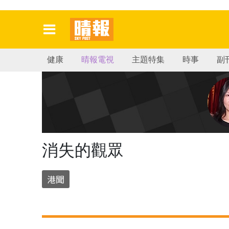
健康
晴報電視
主題特集
時事
副
消失的觀眾
港聞