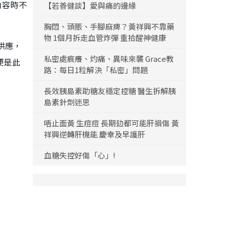
內容時不
【若善健談】愛與痛的邊緣
胸悶、頭脹、手腳麻痺？黃祥興不靠藥
物 1個月拆走血管炸彈 重拾醒神健康
供應，
私密處痕癢、灼痛、異味來襲 Grace教
便是此
路：每日1粒解決「私密」問題
長效胰島素助糖友穩定控糖 醫生拆解胰
島素針劑迷思
唔止面黃 生痘痘 長期攰都可能肝損傷 黃
祥興逆轉肝機能 慶幸及早護肝
血糖失控好傷「心」!