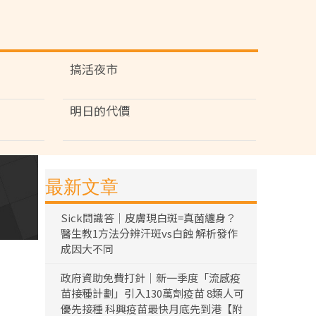
搞活夜市
明日的代價
最新文章
Sick問識答｜皮膚現白斑=真菌纏身？
醫生教1方法分辨汗斑vs白蝕 解析發作
成因大不同
政府資助免費打針｜新一季度「流感疫
苗接種計劃」引入130萬劑疫苗 8類人可
優先接種 科興疫苗最快月底先到港【附