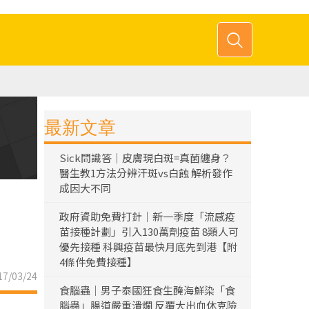
最新文章
Sick問識答｜皮膚現白斑=真菌纏身？
醫生教1方法分辨汗斑vs白蝕 解析發作
成因大不同
政府資助免費打針｜新一季度「流感疫
苗接種計劃」引入130萬劑疫苗 8類人可
優先接種 科興疫苗最快月底先到港【附
4條件免費接種】
7/03/24
食腦蟲｜男子泰國狂食生醃海鮮染「食
腦蟲」腸道嚴重潰爛 反覆大出血休克險