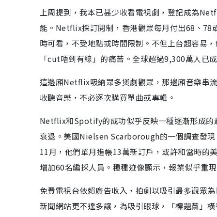
上周提到，我本已甚少收看電視劇，登記成為Net
能。Netflix採訂閱制，香港觀眾每月付出68
時可看，不受地點或時間限制。不但上台超容易，
「cut唔到有線」的痛苦。全球超過9,300萬人已成
這邊廂Netflix吸納眾多煲劇觀眾，那邊廂音樂串流
收聽音樂，不必逐次購買單曲或專輯。
Netflix和Spotify的成功似乎反映一種逐
衰退。美國Nielsen Scarborough的一
11月，他們單月進帳13萬新訂戶，或許和當時
增加60名編採人員。種種迹像顯示，報業似乎重
免費電視台依賴廣告收入，拍劇以吸引最多觀眾為
新聞網站更不遑多讓，為吸引眼球，「標題黨」橫