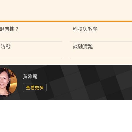
退有據？
科技與教學
攻防戰
談融資難
黃雅麗
查看更多