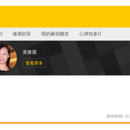
刊
健康財富
我的麻煩糖友
心律知多D
黃雅麗
查看更多
發佈時間: 201