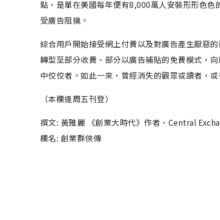
點，是單在美國每年便有8,000萬人安裝形形色
受廣告阻撓。
綜合用戶開始接受網上付費以及對廣告產生厭惡的
轉型至部分收費、部分以廣告補貼的免費模式，向願意付
中佼佼者。如此一來，曾經消失的觀眾或讀者，或
（本欄逢周五刊登）
撰文: 黃雅麗 《創業大時代》作者、Central Excha
欄名: 創業群俠傳