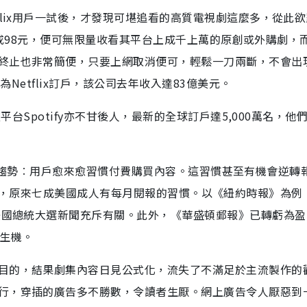
flix用戶一試後，才發現可堪追看的高質電視劇這麼多，從此
、78或98元，便可無限量收看其平台上成千上萬的原創或外購劇，
終止也非常簡便，只要上網取消便可，輕鬆一刀兩斷，不會出
為Netflix訂戶，該公司去年收入達83億美元。
平台Spotify亦不甘後人，最新的全球訂戶達5,000萬名，他
漸形成的趨勢︰用戶愈來愈習慣付費購買內容。這習慣甚至有機會逆轉
個調查發現，原來七成美國成人有每月閱報的習慣。以《紐約時報》為
的美國總統大選新聞充斥有關。此外，《華盛頓郵報》已轉虧為
現生機。
目的，結果劇集內容日見公式化，流失了不滿足於主流製作的
行，穿插的廣告多不勝數，令讀者生厭。網上廣告令人厭惡到