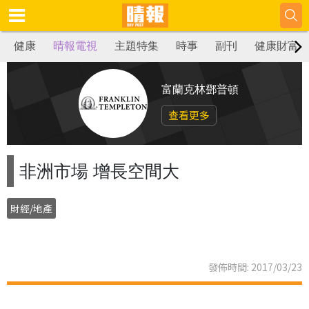
健康
晴報電視
主題特集
時事
副刊
健康財富
富蘭克林鄧普頓
查看更多
非洲市場 增長空間大
財經/地產
發佈時間: 2017/03/23