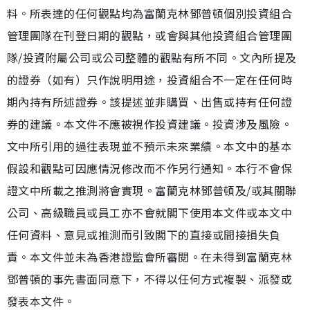
料。所表達的任何觀點均為富蘭克林鄧普頓個別投資組合
管理團隊在刊登日期的觀點，或會與其他投資組合管理團
隊/投資附屬公司或公司整體的觀點有所不同。文內所提及
的證券（如有）只作說明用途，投資組合不一定在任何時
期內持有所述證券。該提述並非購買、出售或持有任何證
券的建議。本文件不應被視作投資建議。投資涉及風險。
文中所引用的過往表現並不預示未來業績。本文中的基本
假設和觀點可因應情況修改而不作另行通知。本行不會保
證文中所載之推測將會實現。富蘭克林鄧普頓及/或其關聯
公司、高級職員或員工亦不會就閣下使用本文件或本文中
任何資料、意見或推測而引致閣下的直接或間接損失負
責。本文件並未為香港證監會所審閱。在未得到富蘭克林
鄧普頓的事先書面同意下，不得以任何方式複製、派發或
發表本文件。