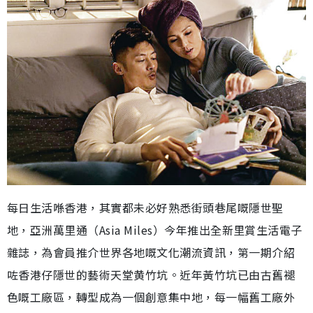
每日生活喺香港，其實都未必好熟悉街頭巷尾嘅隱世聖
地，亞洲萬里通（Asia Miles）今年推出全新里賞生活電子
雜誌，為會員推介世界各地嘅文化潮流資訊，第一期介紹
咗香港仔隱世的藝術天堂黄竹坑。近年黃竹坑已由古舊褪
色嘅工廠區，轉型成為一個創意集中地，每一幅舊工廠外