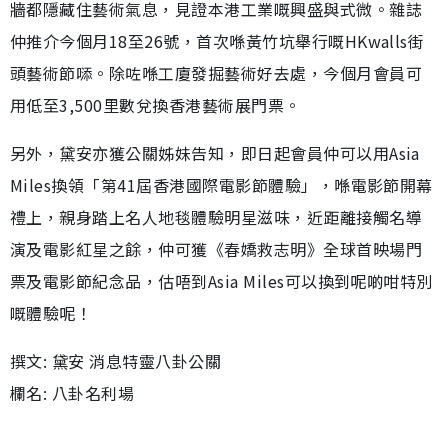
牆都隱藏住藝術氣息，見證本港工業嘅興盛與式微。雜誌
仲推介今個月18至26號，首次喺黃竹坑舉行嘅HKwalls街
頭藝術節𠻹。除咗喺工廈發掘藝術好去處，今個月會員可
用低至3,500里數兌換香港藝術展門票。
另外，黛安亦獲公關姊妹告知，即日起會員仲可以用Asia
Miles換領「第41屆香港國際電影節體驗」，喺電影節開幕
禮上，親身踏上名人地毯體驗明星滋味，近距離接觸名導
演及電影紅星之餘，仲可獲《春嬌救志明》全球首映場門
票及電影節紀念品，估唔到Asia Miles可以換到呢啲咁特別
嘅體驗呢！
撰文: 黛安 消息特靈八卦公關
欄名: 八卦名利場