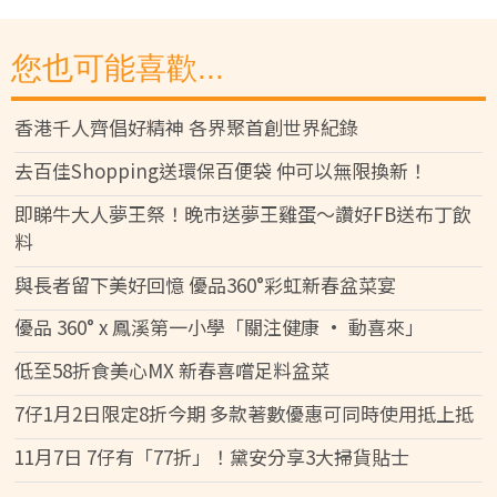
您也可能喜歡...
香港千人齊倡好精神 各界聚首創世界紀錄
去百佳Shopping送環保百便袋 仲可以無限換新！
即睇牛大人夢王祭！晚市送夢王雞蛋～讚好FB送布丁飲
料
與長者留下美好回憶 優品360°彩虹新春盆菜宴
優品 360° x 鳳溪第一小學「關注健康 • 動喜來」
低至58折食美心MX 新春喜嚐足料盆菜
7仔1月2日限定8折今期 多款著數優惠可同時使用抵上抵
11月7日 7仔有「77折」！黛安分享3大掃貨貼士