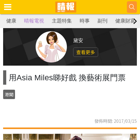
健康
晴報電視
主題特集
時事
副刊
健康財富
黛安
查看更多
用Asia Miles睇好戲 換藝術展門票
港聞
發佈時間: 2017/03/15