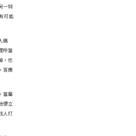
另一特
有可能
人痛
理所當
論，也
，答應
，當屬
她便立
找人打