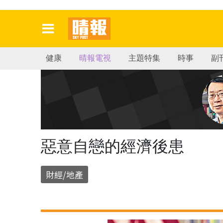
健康
晴報電視
主題特集
時事
副
惡意自戀的經濟後患
財經/地產