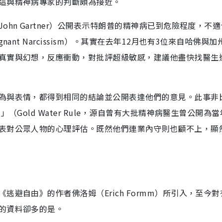
這與精神病專家的判斷頗為接近。
hn Gartner）公開表示特朗普的精神病已到危險程度，不
ant Narcissism）。其實在去年12月也有3位來自哈佛與加
真實與幻想，反應衝動，對批評超級敏感，建議他盡快找醫生
為與表情，都得到相同的結論並公開表達他們的意見。此事非
（Gold Water Rule，源自曾有大批精神病醫生曾公開為
表對公眾人物的心理評估。既然他們連業內守則也顧不上，顯
避自由》的作者佛洛姆（Erich Formm）所引入，至今
的資料卻多的是。