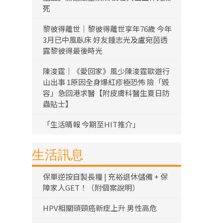
死
黎彼得離世｜黎彼得離世享年76歲 今年
3月已中風臥床 好友鍾志光及盧宛茵透
露黎彼得最後時光
陳浚霆｜《愛回家》風少陳浚霆歐遊行
山出事 1原因全身爆紅疹極恐怖 險「毀
容」急回港求醫【附皮膚科醫生夏日防
蟲貼士】
「生活晴報 今期至HIT推介」
生活訊息
保單逆按自製長糧 | 充裕退休儲備 + 保
障家人GET！（附個案說明）
HPV相關頭頸癌新症上升 男性高危