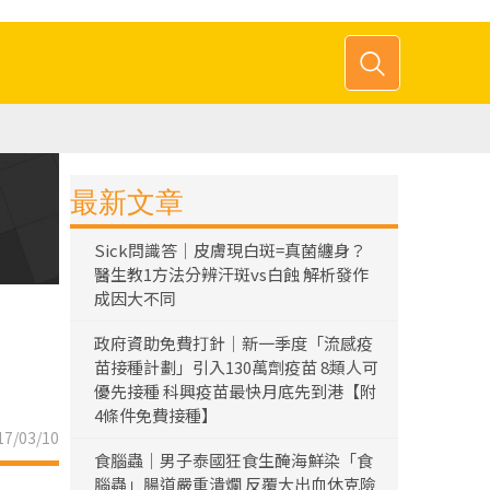
最新文章
Sick問識答｜皮膚現白斑=真菌纏身？
醫生教1方法分辨汗斑vs白蝕 解析發作
成因大不同
政府資助免費打針｜新一季度「流感疫
苗接種計劃」引入130萬劑疫苗 8類人可
優先接種 科興疫苗最快月底先到港【附
4條件免費接種】
7/03/10
食腦蟲｜男子泰國狂食生醃海鮮染「食
腦蟲」腸道嚴重潰爛 反覆大出血休克險