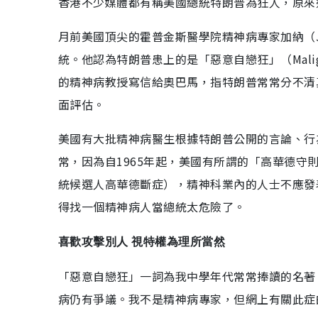
香港不少媒體都有稱美國總統特朗普為狂人，原來
月前美國頂尖的霍普金斯醫學院精神病專家加納（Jo
統。他認為特朗普患上的是「惡意自戀狂」（Malign
的精神病教授寫信給奧巴馬，指特朗普常常分不清
面評估。
美國有大批精神病醫生根據特朗普公開的言論、行
常，因為自1965年起，美國有所謂的「高華德守則」
統候選人高華德斷症），精神科業內的人士不應發
得找一個精神病人當總統太危險了。
喜歡攻擊別人 視特權為理所當然
「惡意自戀狂」一詞為我中學年代常常捧讀的名著《逃
病仍有爭議。我不是精神病專家，但網上有關此症