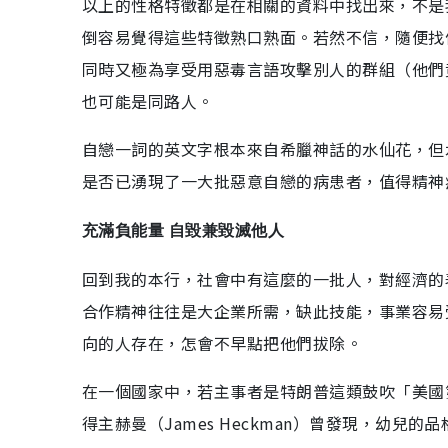
以上的性格特徵都是在相關的資料中找出來，不是
倒容易覺得這些特徵熟口熟面。若然不信，隨便找
同時又極為享受用惡毒言語攻擊別人的群組（他們
也可能是同路人。
自戀一詞的英文字根本來自希臘神話的水仙花，但
是否已湧現了一大批惡意自戀的病患者，值得精神
充滿負能量 自毀兼毀滅他人
回到我的本行，社會中有這麼的一批人，對經濟的表
合作精神往往是大企業所需，缺此技能，事業容易
向的人存在，怎會不早點把他們拔除。
在一個國家中，若主事者是特朗普這類鼓吹「美國
得主赫曼（James Heckman）曾發現，幼