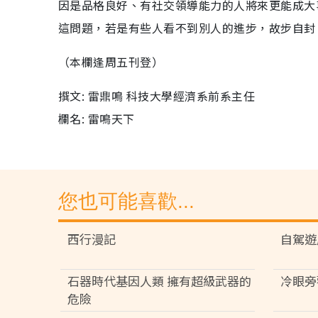
因是品格良好、有社交領導能力的人將來更能成大
這問題，若是有些人看不到別人的進步，故步自封
（本欄逢周五刊登）
撰文: 雷鼎鳴 科技大學經濟系前系主任
欄名: 雷鳴天下
您也可能喜歡...
西行漫記
自駕遊
石器時代基因人類 擁有超級武器的
冷眼旁
危險