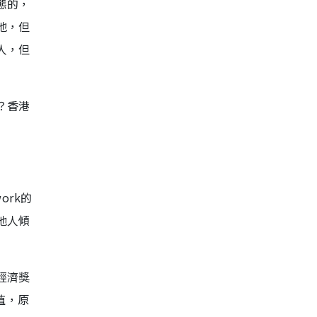
態的，
地，但
人，但
？香港
rk的
他人傾
經濟獎
值，原