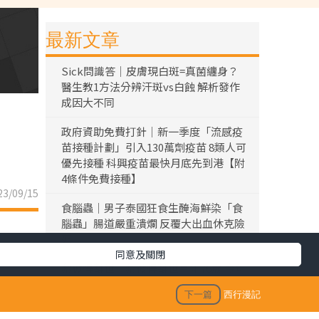
最新文章
Sick問識答｜皮膚現白斑=真菌纏身？
醫生教1方法分辨汗斑vs白蝕 解析發作
成因大不同
政府資助免費打針｜新一季度「流感疫
苗接種計劃」引入130萬劑疫苗 8類人可
優先接種 科興疫苗最快月底先到港【附
4條件免費接種】
3/09/15
食腦蟲｜男子泰國狂食生醃海鮮染「食
腦蟲」腸道嚴重潰爛 反覆大出血休克險
死
同意及關閉
黎彼得離世｜黎彼得離世享年76歲 今年
3月已中風臥床 好友鍾志光及盧宛茵透
下一篇
西行漫記
露黎彼得最後時光