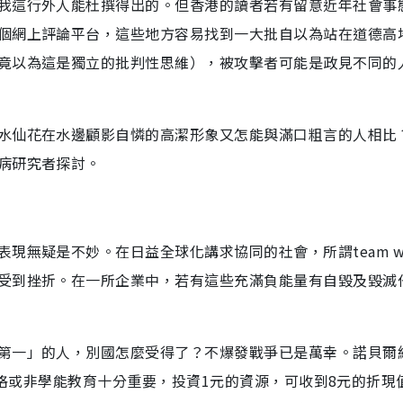
我這行外人能杜撰得出的。但香港的讀者若有留意近年社會事
個網上評論平台，這些地方容易找到一大批自以為站在道德高
竟以為這是獨立的批判性思維），被攻擊者可能是政見不同的
水仙花在水邊顧影自憐的高潔形象又怎能與滿口粗言的人相比
病研究者探討。
現無疑是不妙。在日益全球化講求協同的社會，所謂team wo
受到挫折。在一所企業中，若有這些充滿負能量有自毀及毀滅
第一」的人，別國怎麼受得了？不爆發戰爭已是萬幸。諾貝爾
兒的品格或非學能教育十分重要，投資1元的資源，可收到8元的折現