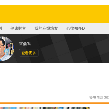
刊
健康財富
我的麻煩糖友
心律知多D
雷鼎鳴
查看更多
發佈時間: 201