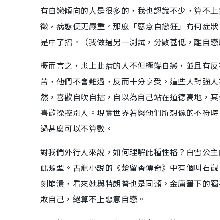
有自戀傾向的人是很多的，我也認識不少，算不上
徵，病態便更嚴重。那麼「惡意自戀狂」有何症狀
是中了招。（我做過另一測試，分數甚低，離自戀
概而言之，患上此病的人不但極端自戀，並且有反
苦，他們不會難過，反而十分享受。這些人對強人
然，喜歡自吹自擂，自以為自己站在道德高地，其
喜歡操控別人。現實世界若與他們所想像的不符時
過甚麼可以不算數。
對我們外行人來說，如何理解此種性格？白雪公主
此類型。古龍小說的《楚留香傳奇》中有個叫石觀
刻崩潰，看來她與特朗普也是同類。金庸筆下的獨
敗自己，絕算不上惡意自戀。