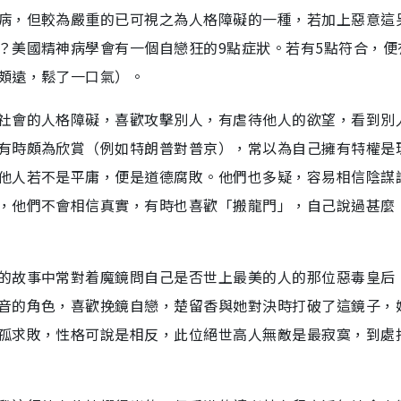
病，但較為嚴重的已可視之為人格障礙的一種，若加上惡意這
？美國精神病學會有一個自戀狂的9點症狀。若有5點符合，便
頗遠，鬆了一口氣）。
社會的人格障礙，喜歡攻擊別人，有虐待他人的欲望，看到別
有時頗為欣賞（例如特朗普對普京），常以為自己擁有特權是
他人若不是平庸，便是道德腐敗。他們也多疑，容易相信陰謀
，他們不會相信真實，有時也喜歡「搬龍門」，自己說過甚麼
的故事中常對着魔鏡問自己是否世上最美的人的那位惡毒皇后
音的角色，喜歡挽鏡自戀，楚留香與她對決時打破了這鏡子，
孤求敗，性格可說是相反，此位絕世高人無敵是最寂寞，到處