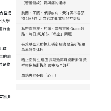
【若善健談】愛與痛的邊緣
適合當總
胸悶、頭脹、手腳麻痺？黃祥興不靠藥
物 1個月拆走血管炸彈 重拾醒神健康
州大學
進行全
私密處痕癢、灼痛、異味來襲 Grace教
路：每日1粒解決「私密」問題
長效胰島素助糖友穩定控糖 醫生拆解胰
比尋
島素針劑迷思
當年的總
唔止面黃 生痘痘 長期攰都可能肝損傷 黃
然是覺
祥興逆轉肝機能 慶幸及早護肝
血糖失控好傷「心」!
對有無此