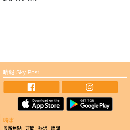
晴報 Sky Post
時事
最新焦點
要聞
熱話
暖聞