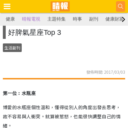
健康
晴報電視
主題特集
時事
副刊
健康財富
好脾氣星座Top 3
生活副刊
發佈時間: 2017/03/03
第一位︰水瓶座
博愛的水瓶座個性溫和，懂得從別人的角度出發去思考，
故不容易與人衝突。就算被惹怒，也能很快調整自己的情
緒。