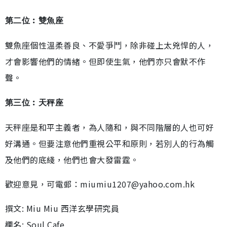
第二位︰雙魚座
雙魚座個性溫柔善良、不愛爭鬥，除非碰上太兇悍的人，
才會影響他們的情緒。但即使生氣，他們亦只會默不作
聲。
第三位︰天秤座
天秤座是和平主義者，為人隨和，與不同階層的人也可好
好溝通。但要注意他們重視公平和原則，若別人的行為觸
及他們的底綫，他們也會大發雷霆。
歡迎意見，可電郵：miumiu1207@yahoo.com.hk
撰文: Miu Miu 西洋玄學研究員
欄名: Soul Cafe