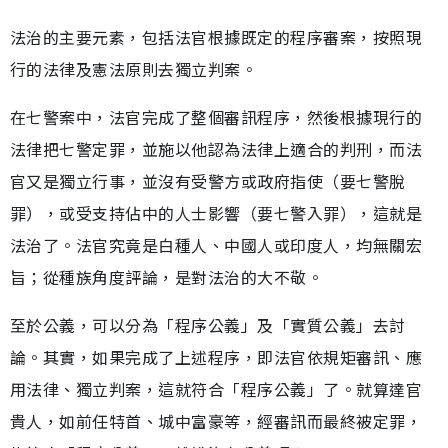
法治的主要元素，包括法官根據既定的程序審案，按照現
行的法律及憲法原則去獨立判案。
在七警案中，法官完成了整個審訊程序，然後根據現行的
法律把七警定罪，並施以他認為法律上適合的判刑，而法
官又是獨立行事，並沒有受警方或政府指使（要七警脫
罪），或受支持佔中的人士影響（要七警入罪），這就是
法治了。法官究竟是白種人、中國人或印度人，均無關宏
旨；從種族角度評論，是對法治的大不敬。
至於公義，可以分為「程序公義」及「實質公義」去討
論。其實，如果完成了上述程序，即法官依規矩審訊、應
用法律、獨立判案，這就符合「程序公義」了。就算達官
貴人，如前任特首、城中富豪等，經審訊而最終被定罪，